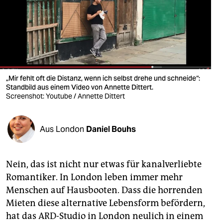
berlin
nord
wahrheit
verlag
„Mir fehlt oft die Distanz, wenn ich selbst drehe und schneide“:
verlag
Standbild aus einem Video von Annette Dittert.
Screenshot: Youtube / Annette Dittert
veranstaltungen
shop
Aus London
Daniel Bouhs
fragen & hilfe
Nein, das ist nicht nur etwas für kanalverliebte
unterstützen
Romantiker. In London leben immer mehr
abo
Menschen auf Hausbooten. Dass die horrenden
Mieten diese alternative Lebensform befördern,
genossenschaft
hat das ARD-Studio in London neulich in einem