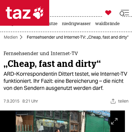

taz zahl ich
krieg in der ukraine
hitze
niedrigwasser
waldbrände

taz zahl ich
Medien
Fernsehsender und Internet-TV: „Cheap, fast and dirty“
taz zahl ich
themen
Fernsehsender und Internet-TV
„Cheap, fast and dirty“
politik
ARD-Korrespondentin Dittert testet, wie Internet-TV
öko
funktioniert. Ihr Fazit: eine Bereicherung – die nicht
von den Sendern ausgenutzt werden darf.
gesellschaft
7.9.2015
8:21 Uhr
teilen
kultur
sport