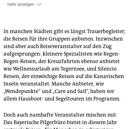
mehr anzeigen
Martina Taruttis
unter Telefon (0 21 63) 8 22
45,
www.traudichreisen.de
Reisen auf die Kanarischen Inseln unter
www.silencio-
In manchen Städten gibt es längst Trauerbegleiter,
reisen.de
die Reisen für ihre Gruppen anbieten. Inzwischen
Weitere Kleinveranstalter
von Reisen für Trauernde
sind aber auch Reiseveranstalter auf den Zug
sind Regen-Bogen-Reisen, Wendepunkte, Care and
aufgesprungen: kleinere Spezialisten wie Regen-
Sail. Man findet sie unter
www.trauerreise.de
Bogen-Reisen, der Kreuzfahrten ebenso anbietet
Reisen der TUI
Telefon (0 22 02) 93 581 80,
wie Wellnessurlaub am Tegernsee, und Silencio
www.reiseinsleben.de
Reisen, der einwöchige Reisen auf die Kanarischen
Inseln veranstaltet. Manche Anbieter, wie
„Wendepunkte“ und „Care and Sail“, haben vor
allem Hausboot- und Segeltouren im Programm.
Doch auch namhafte Veranstalter mischen mit:
Das Bayerische Pilgerbüro bietet in diesem Jahr