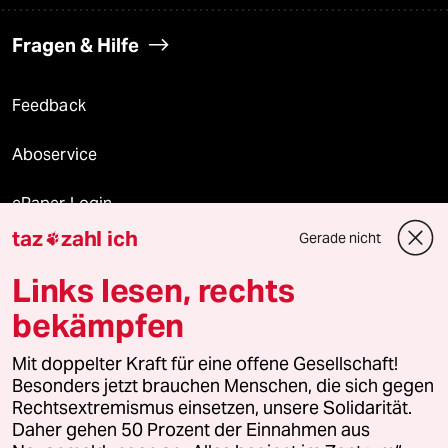
Fragen & Hilfe
Feedback
Aboservice
ePaper Login
taz
zahl ich
Gerade nicht

Downloads für Abonnierende
Links lesen, rechts
bekämpfen
© 2026 taz Verlags und Vertriebs GmbH
Alle Rechte vorbehalten. Bei rechtlichen Fragen oder für Genehmigungen
Mit doppelter Kraft für eine offene Gesellschaft!
wenden Sie sich bitte an
lizenzen@taz.de
Besonders jetzt brauchen Menschen, die sich gegen
Rechtsextremismus einsetzen, unsere Solidarität.
Daher gehen 50 Prozent der Einnahmen aus
Feedback
Redaktionsstatut
Kommune-Richtlinien
KI-