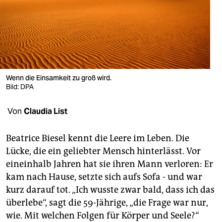
berlin
nord
wahrheit
verlag
Wenn die Einsamkeit zu groß wird.
verlag
Bild: DPA
veranstaltungen
Von
Claudia List
shop
Beatrice Biesel kennt die Leere im Leben. Die
fragen & hilfe
Lücke, die ein geliebter Mensch hinterlässt. Vor
eineinhalb Jahren hat sie ihren Mann verloren: Er
unterstützen
kam nach Hause, setzte sich aufs Sofa - und war
abo
kurz darauf tot. „Ich wusste zwar bald, dass ich das
überlebe“, sagt die 59-Jährige, „die Frage war nur,
genossenschaft
wie. Mit welchen Folgen für Körper und Seele?“