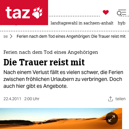

taz zahl ich
niedrigwasser
rente
landtagswahl in sachsen-anhalt
hybri

taz zahl ich
eise
Ferien nach dem Tod eines Angehörigen: Die Trauer reist mit
taz zahl ich
themen
Ferien nach dem Tod eines Angehörigen
Die Trauer reist mit
politik
Nach einem Verlust fällt es vielen schwer, die Ferien
öko
zwischen fröhlichen Urlaubern zu verbringen. Doch
auch hier gibt es Angebote.
gesellschaft
22.4.2011
2:00 Uhr
teilen
kultur
sport