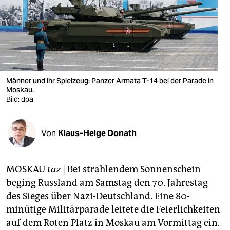
berlin
nord
wahrheit
verlag
Männer und ihr Spielzeug: Panzer Armata T-14 bei der Parade in
verlag
Moskau.
Bild: dpa
veranstaltungen
shop
Von
Klaus-Helge Donath
fragen & hilfe
MOSKAU
taz
| Bei strahlendem Sonnenschein
unterstützen
beging Russland am Samstag den 70. Jahrestag
abo
des Sieges über Nazi-Deutschland. Eine 80-
minütige Militärparade leitete die Feierlichkeiten
genossenschaft
auf dem Roten Platz in Moskau am Vormittag ein.