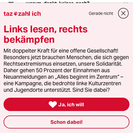
warum_denkt_keiner_nach?
W
09.05.2015
,
22:29 Uhr
taz
zahl ich
Gerade nicht

„…der für zwei Mann Besatzung ausgelegt ist.“
Links lesen, rechts
In allen Quellen ist von 3
bekämpfen
Besatzungsmitgliedern die Rede.
Mit doppelter Kraft für eine offene Gesellschaft!
„Die Staatschefs der ehemaligen Alliierten-
Besonders jetzt brauchen Menschen, die sich gegen
Koalition blieben wegen des Konflikts in der
Rechtsextremismus einsetzen, unsere Solidarität.
Ukraine fern.“
Daher gehen 50 Prozent der Einnahmen aus
Neuanmeldungen an „Alles beginnt im Zentrum“ –
China, Indien, Kuba, Venezuela, Ägypten. Das
eine Kampagne, die bedrohte linke Kulturzentren
sind nur ein paar Länder, die ebenfalls zur Anti-
und Jugendorte unterstützt. Sind Sie dabei?
Hitler-Koalition gehört haben und deren
Staatschefs da waren.

Ja, ich will
„Putin erwähnte auch die ungeheuren Opfer
nicht, die besonders die Ukraine im Kampf
Schon dabei!
gegen Nazideutschland zu beklagen hatte.“