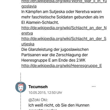
http://en.wikipedia.org/wiki/World_War_II_in_Yu
goslavia
In Kämpfen am Sutjeska oder Neretva waren
mehr faschistische Soldaten gebunden als im
El Alamein-Schlacht.
http://de.wikipedia.org/wiki/Schlacht_an_der_N
eretva
http://de.wikipedia.org/wiki/Schlacht_an_der_S
utjeska
Die Glanzleistung der jugoslawischen
Partisanen war die Zerschlagung der
Heeresgruppe E am Ende des 2.WK
http://de.wikipedia.org/wiki/Heeresgruppe_E
Tecumseh
10.05.2015
,
12:50 Uhr
@Zoki Oki:
Ich weiß nicht, ob Sie den Hunnen