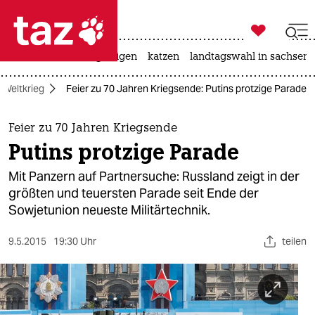

taz zahl ich
ceuta
hitze
bergsteigen
katzen
landtagswahl in sachsen-

taz zahl ich
 Weltkrieg
Feier zu 70 Jahren Kriegsende: Putins protzige Parade
taz zahl ich
themen
Feier zu 70 Jahren Kriegsende
Putins protzige Parade
politik
Mit Panzern auf Partnersuche: Russland zeigt in der
öko
größten und teuersten Parade seit Ende der
Sowjetunion neueste Militärtechnik.
gesellschaft
9.5.2015
19:30 Uhr
teilen
kultur
sport