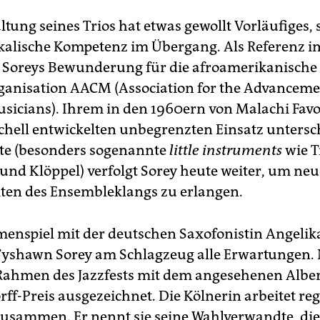
ltung seines Trios hat etwas gewollt Vorläufiges, s
alische Kompetenz im Übergang. Als Referenz 
t Soreys Bewunderung für die afroamerikanische
anisation AACM (Association for the Advanceme
usicians). Ihrem in den 1960ern von Malachi Fav
chell entwickelten unbegrenzten Einsatz untersc
te (besonders sogenannte
little instruments
wie T
und Klöppel) verfolgt Sorey heute weiter, um neu
ten des Ensembleklangs zu erlangen.
nspiel mit der deutschen Saxofonistin Angelika
 Tyshawn Sorey am Schlagzeug alle Erwartungen. 
ahmen des Jazzfests mit dem angesehenen Alber
ff-Preis ausgezeichnet. Die Kölnerin arbeitet r
zusammen. Er nennt sie seine Wahlverwandte, die