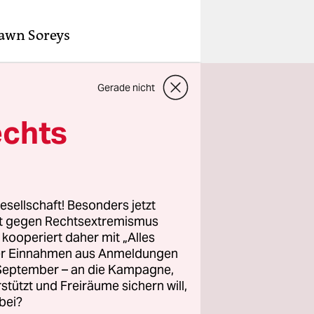
awn Soreys
n zu
Gerade nicht
n Trio
stag die
echts
mit einem
en Sorey,
esellschaft! Besonders jetzt
eriert
rt gegen Rechtsextremismus
z kooperiert daher mit „Alles
en
ller Einnahmen aus Anmeldungen
ontexte
. September – an die Kampagne,
rstützt und Freiräume sichern will,
bei?