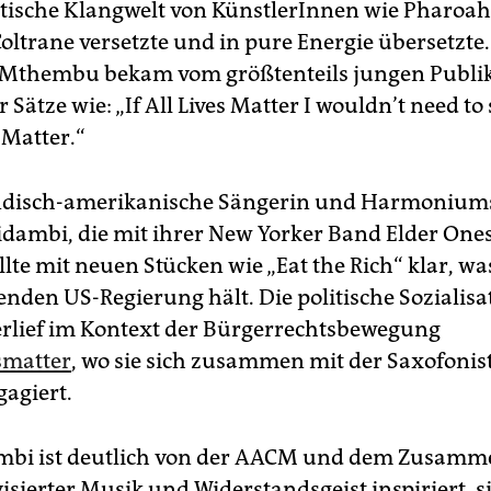
stische Klangwelt von KünstlerInnen wie Pharoa
Coltrane versetzte und in pure Energie übersetzte
 Mthembu bekam vom größtenteils jungen Publi
 Sätze wie: „If All Lives Matter I wouldn’t need to 
 Matter.“
indisch-amerikanische Sängerin und Harmoniums
dambi, die mit ihrer New Yorker Band Elder Ones
ellte mit neuen Stücken wie „Eat the Rich“ klar, wa
nden US-Regierung hält. Die politische Sozialisat
erlief im Kontext der Bürgerrechtsbewegung
smatter
, wo sie sich zusammen mit der Saxofoni
gagiert.
mbi ist deutlich von der AACM und dem Zusam
isierter Musik und Widerstandsgeist inspiriert, 