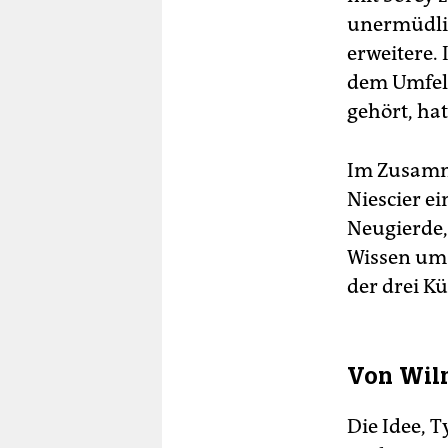
unermüdlic
erweitere.
dem Umfel
gehört, hat
Im Zusamme
Niescier ei
Neugierde,
Wissen um 
der drei K
Von Wil
Die Idee, T