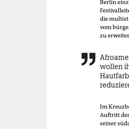
Berlin ein
Festivallei
die multist
vom bürger
zu erweite
Afroame

wollen i
Hautfarb
reduzier
Im Kreuzbe
Auftritt d
seiner süd