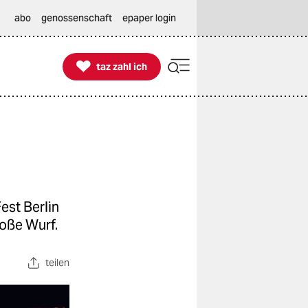
abo
genossenschaft
epaper login

taz zahl ich
taz zahl ich
est Berlin
oße Wurf.
teilen