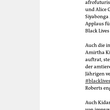
afrofuturi
und Alice 
Siya­bonga
Applaus für
Black Lives
Auch die 
Amirtha Ki
auftrat, st
der amtiere
Jährigen v
#blacklive
Roberts en
Auch Kida
von improv