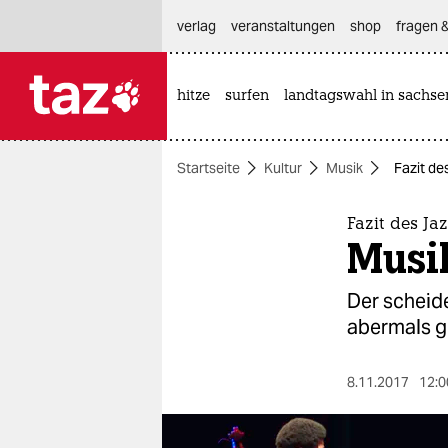
hautnavigation anspringen
hauptinhalt anspringen
footer anspringen
verlag
veranstaltungen
shop
fragen &
hitze
surfen
landtagswahl in sachse

taz zahl ich
taz zahl ich
Startseite
Kultur
Musik
Fazit de
themen
politik
Fazit des Ja
Musi
öko
Der scheide
gesellschaft
abermals g
kultur
8.11.2017
12:0
sport