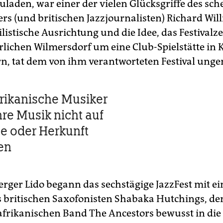
zuladen, war einer der vielen Glücksgriffe des sc
ters (und britischen Jazzjournalisten) Richard Wi
ilistische Ausrichtung und die Idee, das Festival
lichen Wilmersdorf um eine Club-Spielstätte in
rn, tat dem von ihm verantworteten Festival unge
rikanische Musiker
hre Musik nicht auf
e oder Herkunft
en
rger Lido begann das sechstägige JazzFest mit e
es britischen Saxofonisten Shabaka Hutchings, der
afrikanischen Band The Ancestors bewusst in die