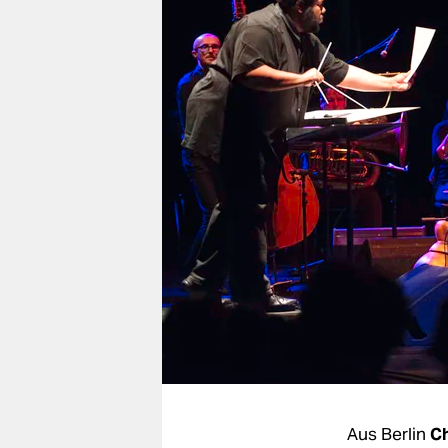
berlin
nord
wahrheit
verlag
verlag
veranstaltungen
shop
fragen & hilfe
unterstützen
abo
genossenschaft
Aus Berlin
Ch