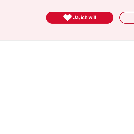
 kommen so in mehreren Schichten gestapelte
n, statt der Klanggebirge des Free Jazz von einst

Ja, ich will
 Weite und Achtsamkeit.