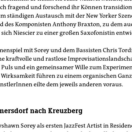
h fragend und forschend ihr Können transidio
 Im ständigen Austausch mit der New Yorker Szene
d des Komponisten Anthony Braxton, zu dem au
 sich Niescier zu einer großen Saxofonistin entwi
nspiel mit Sorey und dem Bassisten Chris Tordi
ne kraftvolle und rastlose Improvisa­tions­landscha
 Puls und ein gemeinsamer Wille zum Experimen
Wirksamkeit führen zu einem organischen Ganz
ünstlerInnen eilte dem jeweils anderen voraus.
mersdorf nach Kreuzberg
yshawn Sorey als ersten JazzFest Artist in Reside