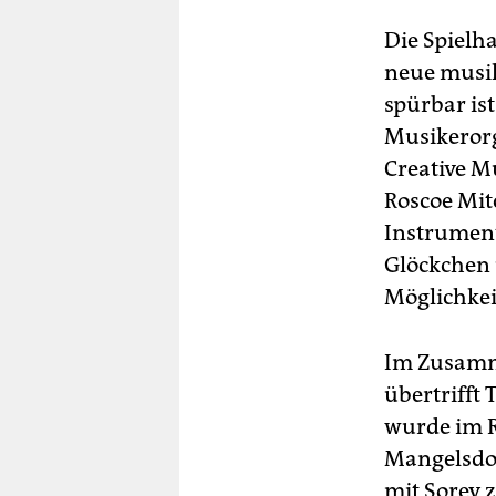
Die Spielha
neue musik
spürbar is
Musikerorg
Creative M
Roscoe Mit
Instrumen
Glöckchen 
Möglichkei
Im Zusamme
übertrifft
wurde im R
Mangelsdor
mit Sorey 