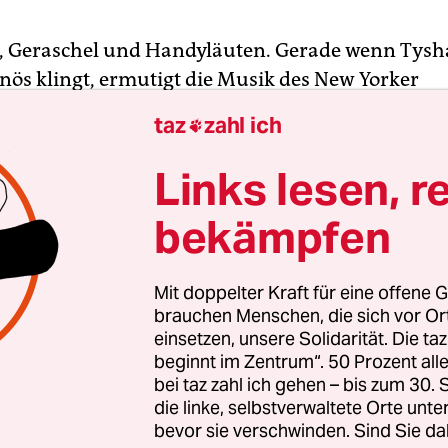
 Geraschel und Handyläuten. Gerade wenn Tysh
ös klingt, ermutigt die Musik des New Yorker
rs besonders dazu, sich neuen Klanghorizonte
taz
zahl ich

s Berliner Publikum habe ganz schön grob auf sei
bekundet Tyshawn Sorey, der vergangenen Donner
Links lesen, r
e beim Jazzfest im Haus der Berliner Festspiele 
bekämpfen
n Konzert eröffnete.
h gelingt es dem 37-jährigen Multiinstrumentalist
Mit doppelter Kraft für eine offene G
ter JazzFest Artist in Residence die Möglichkeit off
brauchen Menschen, die sich vor O
einsetzen, unsere Solidarität. Die ta
n Können in verschiedenen Line-ups und Projekt
beginnt im Zentrum“. 50 Prozent a
en, zu polarisieren. Linientreue Jazz-Erwartungsk
bei taz zahl ich gehen – bis zum 30
ey mit Anleihen aus Neuer Musik, World-Folk und
die linke, selbstverwaltete Orte unte
­tio­nen für Perkussion, Bass und Klavier. An die
bevor sie verschwinden. Sind Sie da