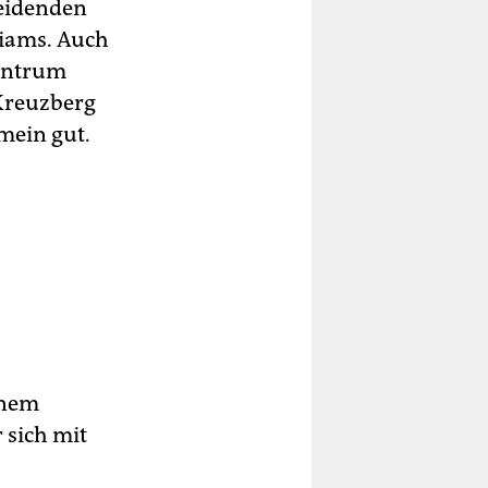
heidenden
lliams. Auch
zentrum
 Kreuzberg
mein gut.
inem
 sich mit