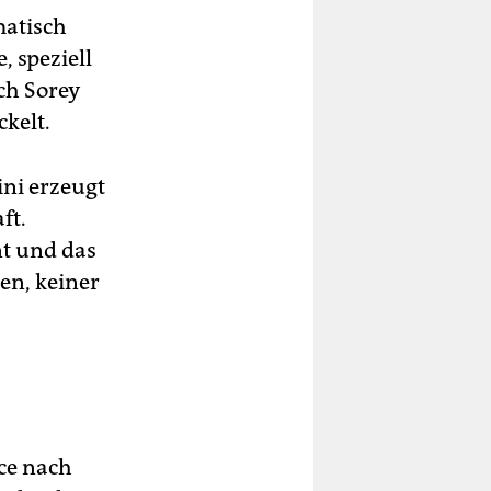
matisch
, speziell
ch Sorey
ckelt.
ni erzeugt
ft.
t und das
en, keiner
nce nach