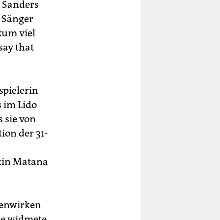
h Sanders
. Sänger
kum viel
say that
pielerin
 im Lido
s sie von
ion der 31-
stin Matana
menwirken
sie widmete