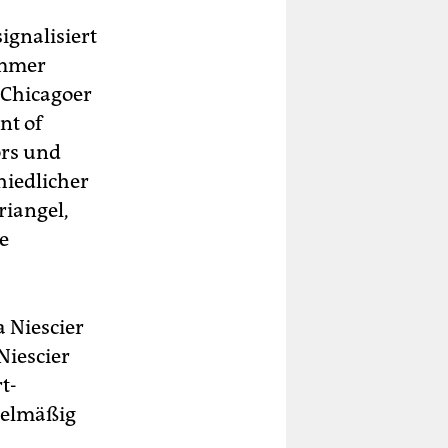
ignalisiert
immer
 Chicagoer
nt of
ors und
hiedlicher
riangel,
e
 Niescier
Niescier
t-
egelmäßig