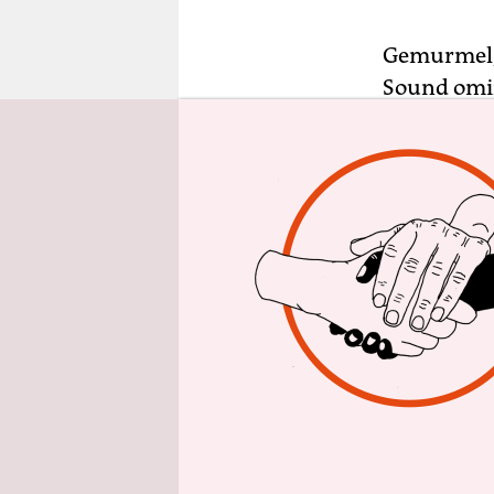
epaper login
Gemurmel,
Sound omin
Jazzdrumme
öffnen. Da
reagiert, 
große Bühn
triumphale
Tatsächlic
der als ers
bekam, sei
vorzustell
bricht Sor
Solokomposi