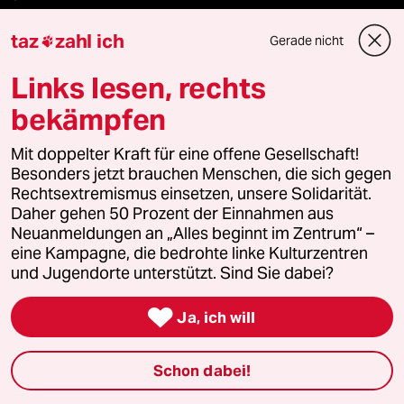
taz zahl ich
taz
zahl ich
Gerade nicht

Links lesen, rechts
recherchefonds ausland
bekämpfen
panterstiftung
Mit doppelter Kraft für eine offene Gesellschaft!
panterpreis 2026
Besonders jetzt brauchen Menschen, die sich gegen
Rechtsextremismus einsetzen, unsere Solidarität.
Daher gehen 50 Prozent der Einnahmen aus
Neuanmeldungen an „Alles beginnt im Zentrum“ –
Podcast
eine Kampagne, die bedrohte linke Kulturzentren
und Jugendorte unterstützt. Sind Sie dabei?
bundestalk

Ja, ich will
fernverbindung
Schon dabei!
klima update°