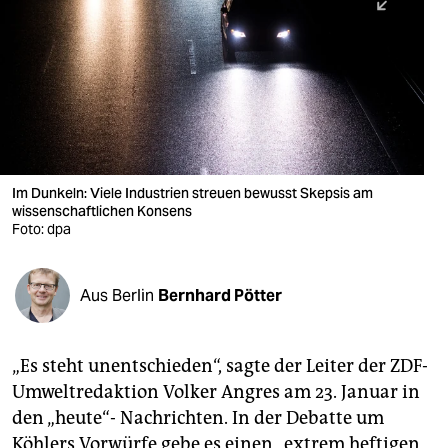
berlin
nord
wahrheit
verlag
verlag
Im Dunkeln: Viele Industrien streuen bewusst Skepsis am
wissenschaftlichen Konsens
veranstaltungen
Foto: dpa
shop
fragen & hilfe
Aus Berlin
Bernhard Pötter
unterstützen
„Es steht unentschieden“, sagte der Leiter der ZDF-
abo
Umweltredaktion Volker Angres am 23. Januar in
genossenschaft
den „heute“- Nachrichten. In der Debatte um
Köhlers Vorwürfe gebe es einen „extrem heftigen