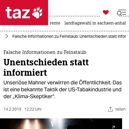

taz zahl ich
hitze
niedrigwasser
rente
landtagswahl in sachsen-anhalt

taz zahl ich
el
Falsche Informationen zu Feinstaub: Unentschieden statt inform
taz zahl ich
themen
Falsche Informationen zu Feinstaub
Unentschieden statt
politik
informiert
öko
Unseriöse Mahner verwirren die Öffentlichkeit. Das
ist eine bekannte Taktik der US-Tabakindustrie und
gesellschaft
der „Klima-Skeptiker“.
kultur
14.2.2019
12:22 Uhr
teilen
sport