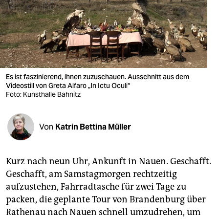
berlin
nord
wahrheit
verlag
Es ist faszinierend, ihnen zuzuschauen. Ausschnitt aus dem
verlag
Videostill von Greta Alfaro „In Ictu Oculi“
Foto: Kunsthalle Bahnitz
veranstaltungen
shop
Von
Katrin Bettina Müller
fragen & hilfe
Kurz nach neun Uhr, Ankunft in Nauen. Geschafft.
unterstützen
Geschafft, am Samstagmorgen rechtzeitig
abo
aufzustehen, Fahrradtasche für zwei Tage zu
packen, die geplante Tour von Brandenburg über
genossenschaft
Rathenau nach Nauen schnell umzudrehen, um