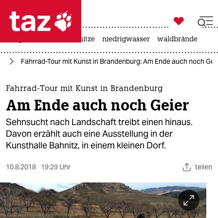

taz zahl ich
krieg in der ukraine
hitze
niedrigwasser
waldbrände

taz zahl ich
te
Fahrrad-Tour mit Kunst in Brandenburg: Am Ende auch noch Gei
taz zahl ich
themen
Fahrrad-Tour mit Kunst in Brandenburg
Am Ende auch noch Geier
politik
Sehnsucht nach Landschaft treibt einen hinaus.
öko
Davon erzählt auch eine Ausstellung in der
Kunsthalle Bahnitz, in einem kleinen Dorf.
gesellschaft
10.8.2018
19:29 Uhr
teilen
kultur
sport