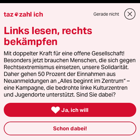
taz FUTURZWEI
taz
zahl ich
Gerade nicht

Le Monde diplomatique
Links lesen, rechts
bekämpfen
taz Archiv
Mit doppelter Kraft für eine offene Gesellschaft!
Besonders jetzt brauchen Menschen, die sich gegen
Rechtsextremismus einsetzen, unsere Solidarität.
Mehr taz Angebote
Daher gehen 50 Prozent der Einnahmen aus
Neuanmeldungen an „Alles beginnt im Zentrum“ –
eine Kampagne, die bedrohte linke Kulturzentren
Reisen
und Jugendorte unterstützt. Sind Sie dabei?
Kantine

Ja, ich will
Shop
Schon dabei!
Anzeigen