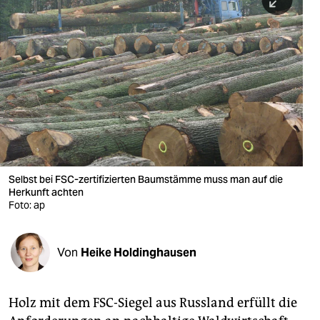
berlin
nord
wahrheit
verlag
verlag
veranstaltungen
Selbst bei FSC-zertifizierten Baumstämme muss man auf die
shop
Herkunft achten
Foto: ap
fragen & hilfe
unterstützen
Von
Heike Holdinghausen
abo
genossenschaft
Holz mit dem FSC-Siegel aus Russland erfüllt die