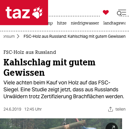

taz zahl ich
katzen
usa unter trump
hitze
niedrigwasser
landtagswahl

taz zahl ich
Konsum
FSC-Holz aus Russland: Kahlschlag mit gutem Gewissen
taz zahl ich
themen
FSC-Holz aus Russland
Kahlschlag mit gutem
politik
Gewissen
öko
Viele achten beim Kauf von Holz auf das FSC-
Siegel. Eine Studie zeigt jetzt, dass aus Russlands
gesellschaft
Urwäldern trotz Zertifizierung Brachflächen werden.
kultur
24.6.2019
12:45 Uhr
teilen
sport