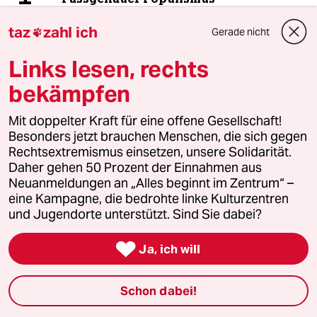
taz
zahl ich
Gerade nicht

5
Über die geschlechtergerechte Stadt
Links lesen, rechts
„Die Stadt ist gemacht für den weißen
bekämpfen
Mann in einem Auto“
Mit doppelter Kraft für eine offene Gesellschaft!
Besonders jetzt brauchen Menschen, die sich gegen
6
Ungleichbehandlung im Abstammungsrecht
Rechtsextremismus einsetzen, unsere Solidarität.
Familien ohne Cis-Mann wird es
Daher gehen 50 Prozent der Einnahmen aus
schwer gemacht
Neuanmeldungen an „Alles beginnt im Zentrum“ –
eine Kampagne, die bedrohte linke Kulturzentren
und Jugendorte unterstützt. Sind Sie dabei?
taz


Ja, ich will
Folgen Sie uns
Schon dabei!