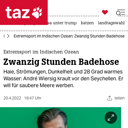

taz zahl ich
hitze
bergsteigen
usa unter trump
katzen
landtagswahl i

taz zahl ich
del
Extremsport im Indischen Ozean: Zwanzig Stunden Badehose
taz zahl ich
themen
Extremsport im Indischen Ozean
Zwanzig Stunden Badehose
politik
Haie, Strömungen, Dunkelheit und 28 Grad warmes
öko
Wasser: André Wiersig krault vor den Seychellen. Er
will für saubere Meere werben.
gesellschaft
20.4.2022
18:47 Uhr
teilen
kultur
sport