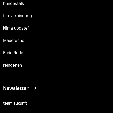
bundestalk
fernverbindung
klima update°
Mauerecho
Freie Rede
reingehen
Newsletter
team zukunft