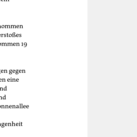
fgenommen
rstoßes
 kommen 19
gen gegen
en eine
und
und
Sonnenallee
ngenheit