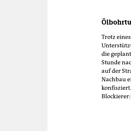
Ölbohrtu
Trotz eine
Unterstütz
die geplan
Stunde nac
auf der St
Nachbau ei
konfiszier
Blockierer