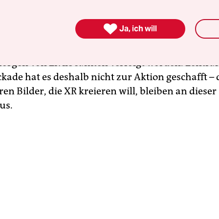
 umzusetzen. Wie Sprecherin Annemarie Botzki s
im vollen Fokus der Polizei. Schon seit den Morg

Ja, ich will
nsporter in Richtung Regierungsviertel angehal
Ak­ti­vis­t:in­nen aus dem Aktionscamp am Invali
orgen von Zivilbeamten verfolgt worden. Zentral
ckade hat es deshalb nicht zur Aktion geschafft – 
en Bilder, die XR kreieren will, bleiben an dieser 
us.