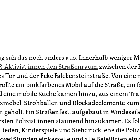
 sah das noch anders aus. Innerhalb weniger 
R-Aktivist:innen den Straßenraum
zwischen der
es Tor und der Ecke Falckensteinstraße. Von eine
ollte ein pinkfarbenes Mobil auf die Straße, ein 
d eine mobile Küche kamen hinzu, aus einem Tra
zmöbel, Strohballen und Blockadeelemente zum 
 geholt. Ein Straßenfest, aufgebaut in Windeseile
rsten Po­li­zis­t:in­nen staunend hinzukamen. Es fo
Reden, Kinderspiele und Siebdruck, ehe die Poliz
zwei Stunden einkesselte und alle Beteiligten ein