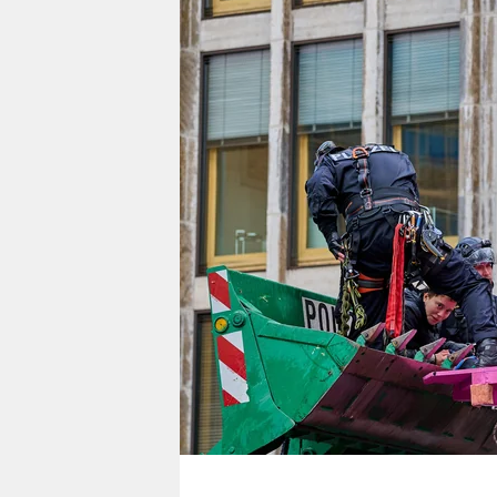
berlin
nord
wahrheit
verlag
verlag
veranstaltungen
shop
fragen & hilfe
unterstützen
abo
genossenschaft