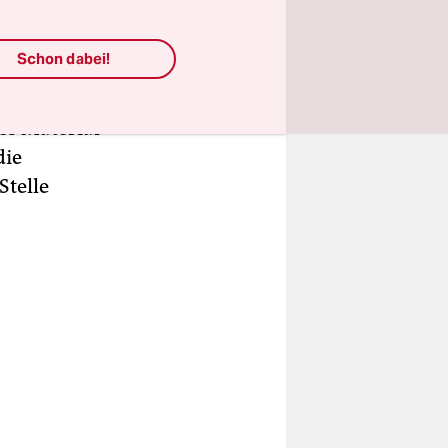
agt, stehen
enstunden
Schon dabei!
ten und
denpark
es Material
die
Stelle