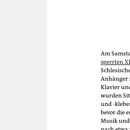
Am Samstag
sperrten X
Schlesisch
Anhänger r
Klavier un
wurden Sit
und -kleben
bevor die e
Musik und 
nach etwa 