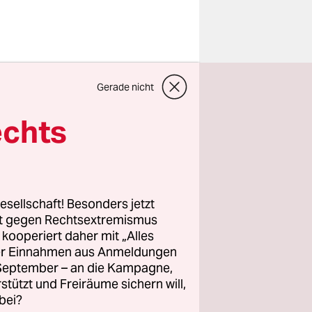
nauffällig
Gerade nicht
n
 jeweils
echts
rbrechen,
ch statt
rz darauf
d Fahnen
esellschaft! Besonders jetzt
auf die
rt gegen Rechtsextremismus
z kooperiert daher mit „Alles
ller Einnahmen aus Anmeldungen
. September – an die Kampagne,
Berlin. Die
rstützt und Freiräume sichern will,
bei?