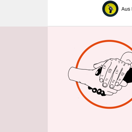
epaper login
Aus 
Wie aus de
gekleideter
Linden/Frie
einen Bloc
gehen auch
zielstrebig
die Polize
der Grupp
Fahrbahn u
Es ist der 
Gruppe for