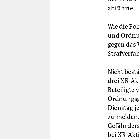
abführte.
Wie die Po
und Ordnu
gegen das 
Strafverfa
Nicht best
drei XR-Akt
Beteiligte 
Ordnungsge
Dienstag j
zu melden.
Gefährdera
bei XR-Akt