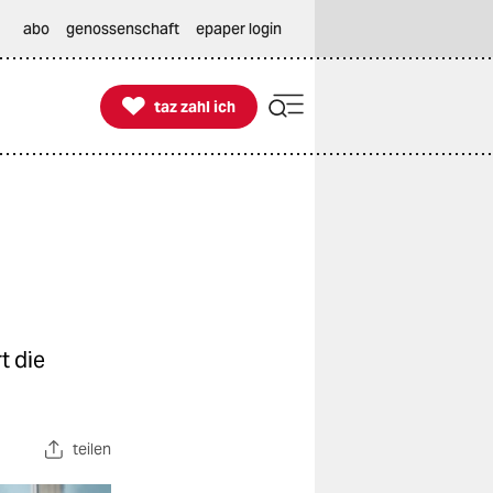
abo
genossenschaft
epaper login

taz zahl ich
taz zahl ich
t die
teilen