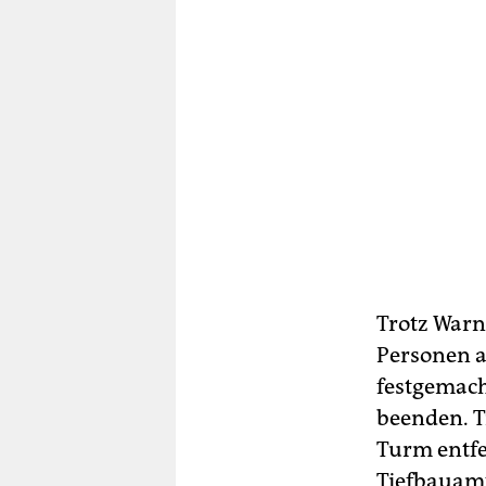
Trotz Warn
Personen au
festgemacht
beenden. T
Turm entfe
Tiefbauamt