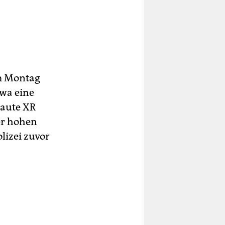
am Montag
twa eine
baute XR
er hohen
lizei zuvor