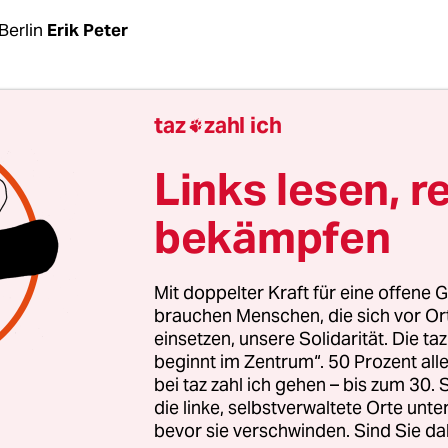
Berlin
Erik Peter
m Nichts tauchen gegen halb 11 kleine Gruppen u
taz
zahl ich

 Kli­ma­-Ak­tivis­t:in­nen an der Kreuzung Unter de
drichstraße auf. Als Mit­strei­te­r:in­nen von ihnen
Links lesen, r
k entfernt den Verkehr durch Sitzblockaden unte
bekämpfen
 sie auf die Fahrbahn vor dem VW-Showroom. Do
 vorzugehen, warten sie verunsichert. Erst als ku
iwagen dazukommen, holen sie Transparente un
Mit doppelter Kraft für eine offene G
e
Extinction Rebellion
hervor, manche setzen sich 
brauchen Menschen, die sich vor O
einsetzen, unsere Solidarität. Die ta
nd kleben ihre Hände mit Sekundenkleber fest.
beginnt im Zentrum“. 50 Prozent a
bei taz zahl ich gehen – bis zum 30
zweite Aktionstag der „Herbstrebellion“ von XR in 
die linke, selbstverwaltete Orte unte
bevor sie verschwinden. Sind Sie da
dert die Politik auf, sofort Maßnahmen gegen die