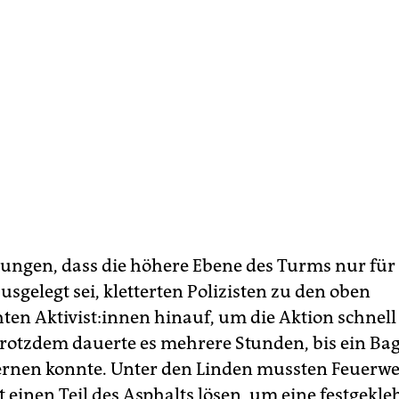
ungen, dass die höhere Ebene des Turms nur für 
sgelegt sei, kletterten Polizisten zu den oben
en Ak­ti­vis­t:in­nen hinauf, um die Aktion schnell
rotzdem dauerte es mehrere Stunden, bis ein Ba
rnen konnte. Unter den Linden mussten Feuerw
 einen Teil des Asphalts lösen, um eine festgekle