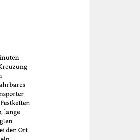
Minuten
 Kreuzung
m
fahrbares
nsporter
Festketten
, lange
lgten
ei den Ort
zeln