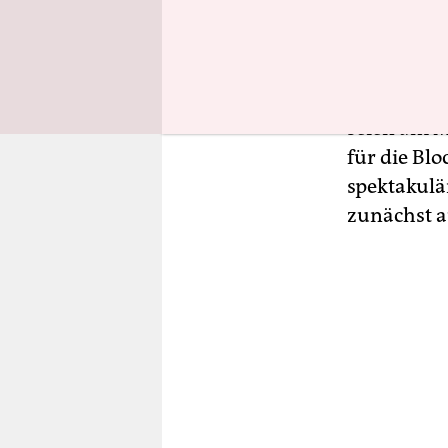
Klimakrise
sie damit 
würden Tra
überprüft, 
seien am M
für die Blo
spektakulär
zunächst a