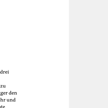
drei
 zu
gger den
ehr und
bte