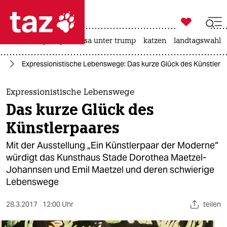

taz zahl ich
hitze
bergsteigen
usa unter trump
katzen
landtagswahl i

taz zahl ich
rd
Expressionistische Lebenswege: Das kurze Glück des Künstlerp
taz zahl ich
themen
Expressionistische Lebenswege
Das kurze Glück des
politik
Künstlerpaares
öko
Mit der Ausstellung „Ein Künstlerpaar der Moderne“
würdigt das Kunsthaus Stade Dorothea Maetzel-
gesellschaft
Johannsen und Emil Maetzel und deren schwierige
Lebenswege
kultur
sport
28.3.2017
12:00 Uhr
teilen