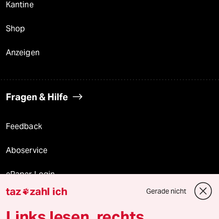
Kantine
Shop
Anzeigen
Fragen & Hilfe
Feedback
Aboservice
ePaper Login
taz
zahl ich
Gerade nicht

Downloads für Abonnierende
Links lesen, rechts