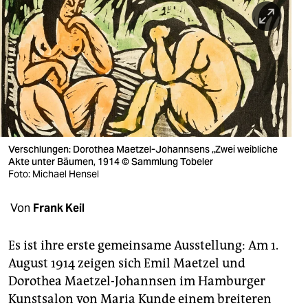
berlin
nord
wahrheit
verlag
verlag
veranstaltungen
Verschlungen: Dorothea Maetzel-Johannsens „Zwei weibliche
Akte unter Bäumen, 1914 © Sammlung Tobeler
shop
Foto: Michael Hensel
fragen & hilfe
Von
Frank Keil
unterstützen
Es ist ihre erste gemeinsame Ausstellung: Am 1.
abo
August 1914 zeigen sich Emil Maetzel und
Dorothea Maetzel-Johannsen im Hamburger
genossenschaft
Kunstsalon von Maria Kunde einem breiteren