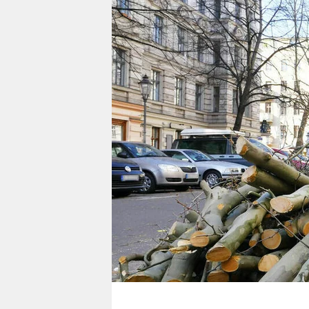
berlin
nord
wahrheit
verlag
verlag
veranstaltungen
shop
fragen & hilfe
unterstützen
abo
genossenschaft