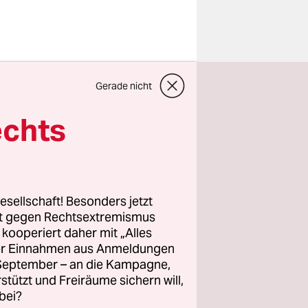
Gerade nicht
re
echts
an
zenkohle zu
esellschaft! Besonders jetzt
ume,
rt gegen Rechtsextremismus
z kooperiert daher mit „Alles
nrichtungen
ller Einnahmen aus Anmeldungen
 40.000
. September – an die Kampagne,
onisiert
rstützt und Freiräume sichern will,
bei?