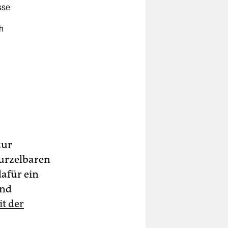
sse
h
nnt
e
zur
ra
che
wurzelbaren
afür ein
und
it der