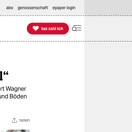
abo
genossenschaft
epaper login

taz zahl ich
taz zahl ich
l“
ert Wagner
 und Böden
teilen