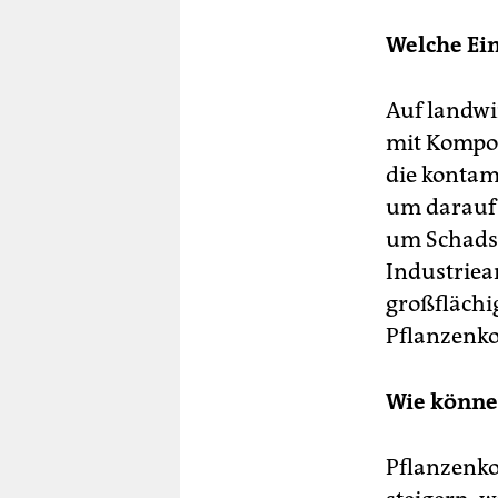
Welche Ein
Auf landwi
mit Kompos
die kontam
um darauf 
um Schadst
Industriea
großflächig
Pflanzenko
Wie könne
Pflanzenko