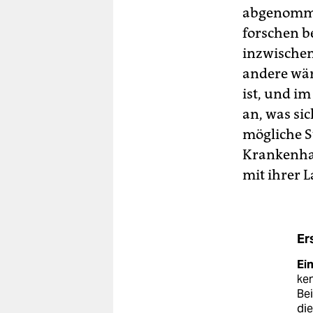
abgenomme
forschen be
inzwischen 
andere wär
ist, und im
an, was sic
mögliche S
Krankenhau
mit ihrer 
Er
Ei
ken
Bei
die