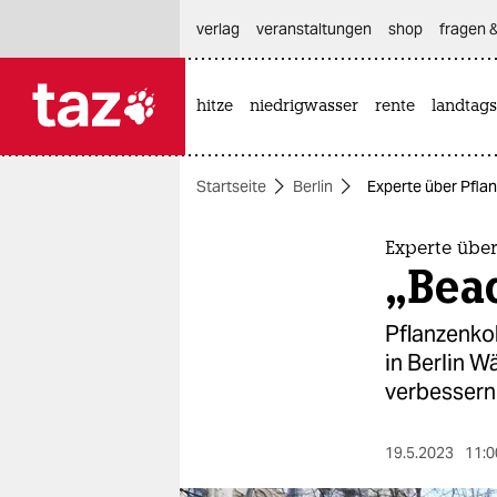
hautnavigation anspringen
hauptinhalt anspringen
footer anspringen
verlag
veranstaltungen
shop
fragen &
hitze
niedrigwasser
rente
landtags

taz zahl ich
taz zahl ich
Startseite
Berlin
Experte über Pflan
themen
politik
Experte übe
„Beac
öko
Pflanzenko
gesellschaft
in Berlin 
verbessern
kultur
sport
19.5.2023
11:0