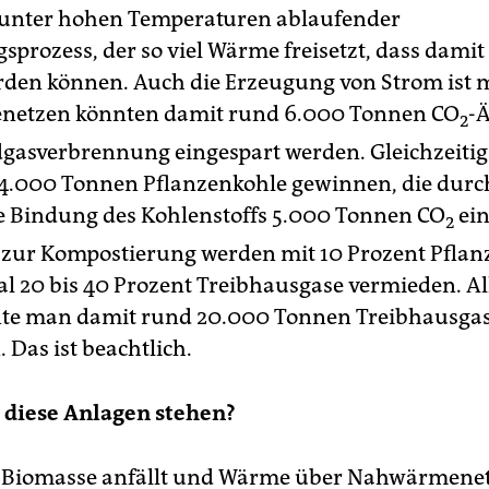
n unter hohen Temperaturen ablaufender
sprozess, der so viel Wärme freisetzt, dass dami
rden können. Auch die Erzeugung von Strom ist m
etzen könnten damit rund 6.000 Tonnen CO
-
2
dgasverbrennung eingespart werden. Gleichzeiti
4.000 Tonnen Pflanzenkohle gewinnen, die durc
ge Bindung des Kohlenstoffs 5.000 Tonnen CO
ein
2
zur Kompostierung werden mit 10 Prozent Pflan
l 20 bis 40 Prozent Treibhausgase vermieden. All
nte man damit rund 20.000 Tonnen Treibhausga
 Das ist beachtlich.
 diese Anlagen stehen?
l Biomasse anfällt und Wärme über Nahwärmene