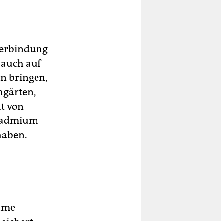
 Verbindung
 auch auf
in bringen,
ngärten,
t von
 Cadmium
 haben.
äume