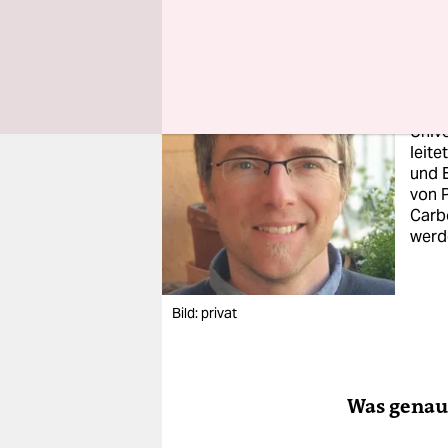
Im I
Rober
Unive
leit
und E
von P
Carbo
werde
Bild: privat
Was genau 