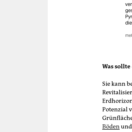
ver
ges
Pyr
die
meh
Pf
Ers
wer
Erd
Was sollte
Pfl
spe
Sie kann b
vo
Pre
Revitalisi
mi
Erdhorizon
Potenzial 
Grünfläch
Böden
und 