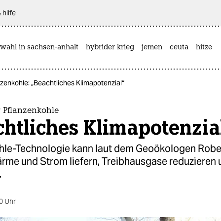
 hilfe
wahl in sachsen-anhalt
hybrider krieg
jemen
ceuta
hitze
zenkohle: „Beachtliches Klimapotenzial“
r Pflanzenkohle
htliches Klimapotenzia
hle-Technologie kann laut dem Geoökologen Rob
Wärme und Strom liefern, Treibhausgase reduzieren
.
0 Uhr