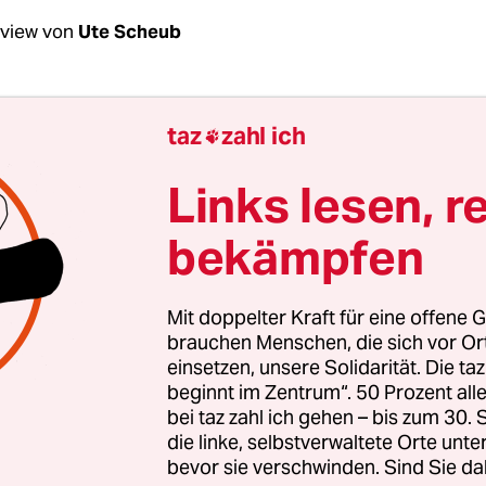
rview von
Ute Scheub
Wagner, Sie forschen zur Herstellung und zum
taz
zahl ich

nzial von Pflanzenkohle
in Berlin. Was sind Ih
e?
Links lesen, r
bekämpfen
gner:
Berlin hat riesige Mengen Biomasse, die m
ren könnte, um daraus Wärme, Strom und Pflan
Baum- und Strauchschnitt sowie Laub aus der
Mit doppelter Kraft für eine offene G
enpflege und Verkehrssicherung, Weihnachtsbä
brauchen Menschen, die sich vor O
einsetzen, unsere Solidarität. Die ta
nd Einstreumaterialien aus den zoologischen Ei
beginnt im Zentrum“. 50 Prozent a
iniken. Davon könnten jährlich mindestens rund
bei taz zahl ich gehen – bis zum 30
sechs bis acht dezentralen Pyrolyse-Anlagen karb
die linke, selbstverwaltete Orte unte
bevor sie verschwinden. Sind Sie da