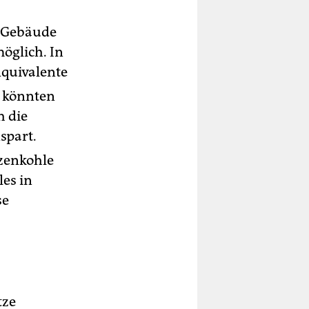
t Gebäude
öglich. In
Äquivalente
g könnten
h die
spart.
zenkohle
es in
se
tze