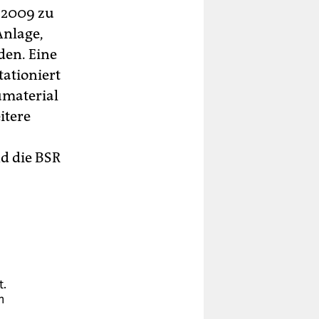
 2009 zu
Anlage,
den. Eine
tationiert
eumaterial
itere
d die BSR
t.
m