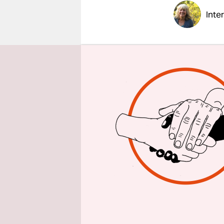
epaper login
Inte
taz: Herr 
Klimapote
Ergebniss
Robert Wa
karbonisie
gewinnen: 
Grünanlag
Tiermist u
und Tierkl
Tonnen in 
werden.