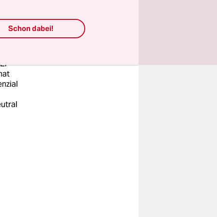
Schon dabei!
 Er
nat
nzial
utral