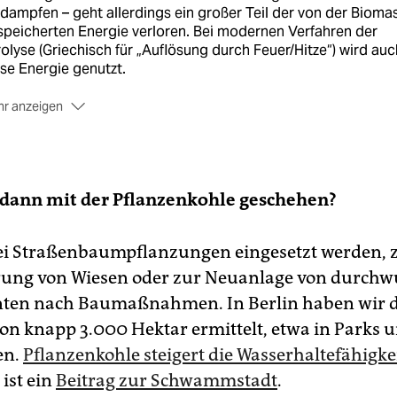
dampfen – geht allerdings ein großer Teil der von der Bioma
peicherten Energie verloren. Bei modernen Verfahren der
olyse (Griechisch für „Auflösung durch Feuer/Hitze“) wird auc
se Energie genutzt.
r anzeigen
lanzenkohle
kann nicht nur auf dem Grill, sondern auch als
atz fossiler Brennstoffe etwa in einer Heizungsanlage verbra
den. Ihre ganze Klimawirkung entfaltet sie, wenn sie dem
reich beigemischt wird, wo sie den Kohlenstoff, den die
 dann mit der Pflanzenkohle geschehen?
anzen aus der Luft gezogen haben, für lange Zeiträume
ichert. Das verbessert gleichzeitig die Böden. Bekannt ist di
ei Straßenbaumpflanzungen eingesetzt werden, 
n indigenen Völkern im Amazonasregenwald entwickelte „Ter
ta“ – für die neben der Pflanzenkohle auch Fäkalien oder As
erung von Wiesen oder zur Neuanlage von durch
t Humus vermengt werden.
ten nach Baumaßnahmen. In Berlin haben wir d
von knapp 3.000 Hektar ermittelt, etwa in Parks 
en.
Pflanzenkohle steigert die Wasserhaltefähigke
ist ein
Beitrag zur Schwammstadt
.