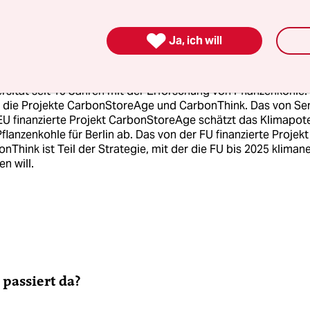

Ja, ich will
nterview: Robert Wagner
t Wagner ist Geoökologe und beschäftigt sich an der Freien
rsität seit 15 Jahren mit der Erforschung von Pflanzenkohle.
et die Projekte CarbonStoreAge und CarbonThink. Das von Se
U finanzierte Projekt CarbonStoreAge schätzt das Klimapote
flanzenkohle für Berlin ab. Das von der FU finanzierte Projekt
nThink ist Teil der Strategie, mit der die FU bis 2025 klimane
n will.
passiert da?