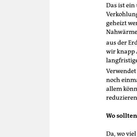
Das ist ei
Verkohlung
geheizt we
Nahwärmen
aus der Er
wir knapp 
langfristi
Verwendet 
noch einma
allem kön
reduzieren.
Wo sollten
Da, wo vie