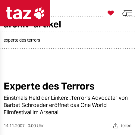

taz zahl ich
archiv-artikel

taz zahl ich
taz zahl ich
experte des terrors
themen
politik
öko
Experte des Terrors
gesellschaft
Einstmals Held der Linken: „Terror’s Advocate“ von
Barbet Schroeder eröffnet das One World
kultur
Filmfestival im Arsenal
sport
14.11.2007
0:00 Uhr
teilen