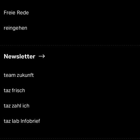
Freie Rede
reingehen
Newsletter
team zukunft
taz frisch
taz zahl ich
taz lab Infobrief