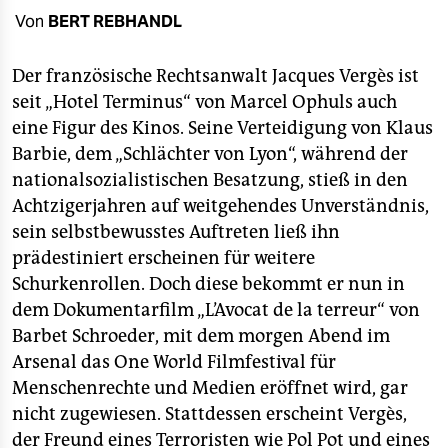
berlin
Von
BERT REBHANDL
nord
Der französische Rechtsanwalt Jacques Vergès ist
wahrheit
seit „Hotel Terminus“ von Marcel Ophuls auch
eine Figur des Kinos. Seine Verteidigung von Klaus
verlag
Barbie, dem „Schlächter von Lyon“, während der
verlag
nationalsozialistischen Besatzung, stieß in den
Achtzigerjahren auf weitgehendes Unverständnis,
veranstaltungen
sein selbstbewusstes Auftreten ließ ihn
shop
prädestiniert erscheinen für weitere
Schurkenrollen. Doch diese bekommt er nun in
fragen & hilfe
dem Dokumentarfilm „L’Avocat de la terreur“ von
unterstützen
Barbet Schroeder, mit dem morgen Abend im
Arsenal das One World Filmfestival für
abo
Menschenrechte und Medien eröffnet wird, gar
genossenschaft
nicht zugewiesen. Stattdessen erscheint Vergès,
der Freund eines Terroristen wie Pol Pot und eines