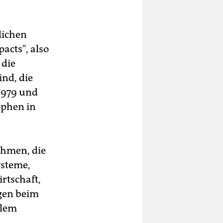
lichen
acts", also
 die
nd, die
1979 und
ophen in
hmen, die
ysteme,
rtschaft,
gen beim
alem