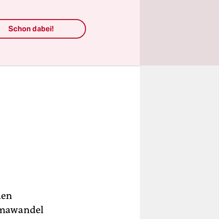
Schon dabei!
den
limawandel