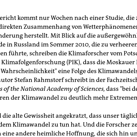
ericht kommt nur Wochen nach einer Studie, die
 direkten Zusammenhang von Wetterphänomene
derung herstellt. Mit Blick auf die außergewöhn
de in Russland im Sommer 2010, die zu verheere
n führte, schreiben die Klimaforscher vom Pot
ür Klimafolgenforschung (PIK), dass die Moskauer 
 Wahrscheinlichkeit" eine Folge des Klimawandel
utor Stefan Rahmstorf schreibt in der Fachzeitsch
s of the National Academy of Sciences,
dass "bei d
en der Klimawandel zu deutlich mehr Extremen 
die alte Gewissheit angekratzt, dass unser tägli
 dem Klimawandel zu tun hat. Und die Forscher z
h eine andere heimliche Hoffnung, die sich hin u