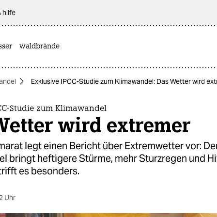
 hilfe
sser
waldbrände
andel
Exklusive IPCC-Studie zum Klimawandel: Das Wetter wird ex
PCC-Studie zum Klimawandel
Wetter wird extremer
arat legt einen Bericht über Extremwetter vor: De
l bringt heftigere Stürme, mehr Sturzregen und Hi
rifft es besonders.
2 Uhr