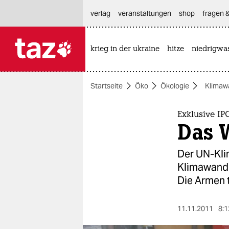
hautnavigation anspringen
hauptinhalt anspringen
footer anspringen
verlag
veranstaltungen
shop
fragen &
krieg in der ukraine
hitze
niedrigwa

taz zahl ich
taz zahl ich
Startseite
Öko
Ökologie
Klimaw
themen
politik
Exklusive I
Das 
öko
Der UN-Klim
gesellschaft
Klimawande
Die Armen t
kultur
sport
11.11.2011
8:1