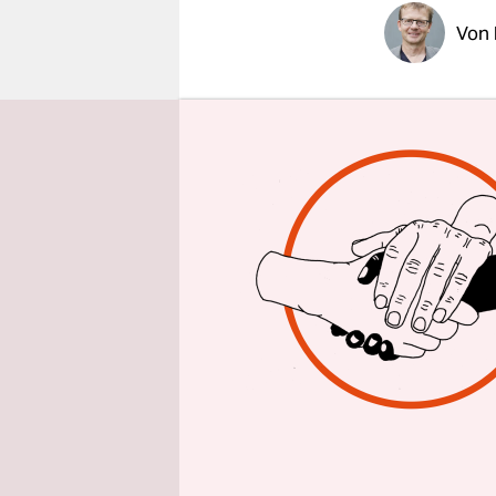
epaper login
Von
BERLIN
taz
südafrika
ihres Nich
mehr Mensc
Schäden v
Extreme W
Mitteltemp
geht aus d
des UN-Kli
18. 11. in 