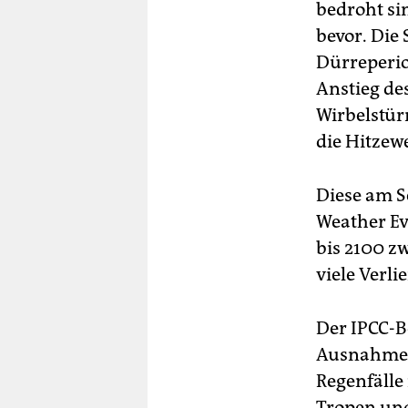
bedroht si
bevor. Die
Dürreperiod
Anstieg de
Wirbelstü
die Hitzew
Diese am S
Weather Eve
bis 2100 zw
viele Verlie
Der IPCC-B
Ausnahmezu
Regenfälle
Tropen und