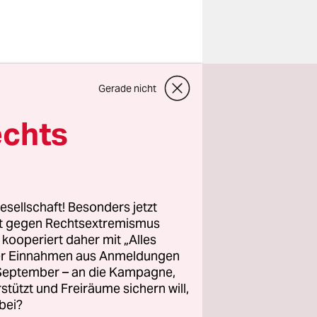
ferenz im
Gerade nicht
equenzen
del wird
echts
iche
esellschaft! Besonders jetzt
en. Das
rt gegen Rechtsextremismus
z kooperiert daher mit „Alles
wetter"
ller Einnahmen aus Anmeldungen
cht soll am
. September – an die Kampagne,
rstützt und Freiräume sichern will,
bei?