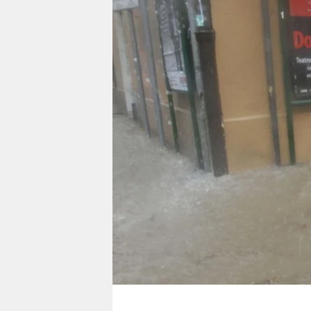
berlin
nord
wahrheit
verlag
verlag
veranstaltungen
shop
fragen & hilfe
unterstützen
abo
genossenschaft