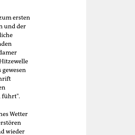
 zum ersten
n und der
liche
nden
sdamer
Hitzewelle
s gewesen
rift
en
führt".
ches Wetter
erstören
nd wieder