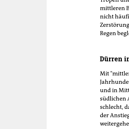
mittleren 
nicht häufi
Zerstörung
Regen begle
Dürren i
Mit "mittle
Jahrhunde
und in Mit
südlichen 
schlecht, 
der Anstie
weitergehe