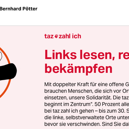
Bernhard Pötter
| Drei Wochen vor dem Beginn der UN-Klimakon
taz
zahl ich

nischen Durban bekommen die Staaten die Kons
thandelns noch einmal schriftlich: Der Klimawan
Links lesen, r
hen betreffen als bisher und höhere wirtschaftl
bekämpfen
erursachen.
etterlagen werden zunehmen, wenn die globalen
Mit doppelter Kraft für eine offene G
eraturen bis 2100 um 2 bis 5 Grad Celsius ansteig
brauchen Menschen, die sich vor O
einsetzen, unsere Solidarität. Die ta
er Zusammenfassung des "Sonderberichts Extrem
beginnt im Zentrum“. 50 Prozent a
marats IPCC hervor, die der
taz
vorliegt. Der Beri
bei taz zahl ich gehen – bis zum 30
Kampala, Uganda, vorgestellt werden.
die linke, selbstverwaltete Orte unte
bevor sie verschwinden. Sind Sie da