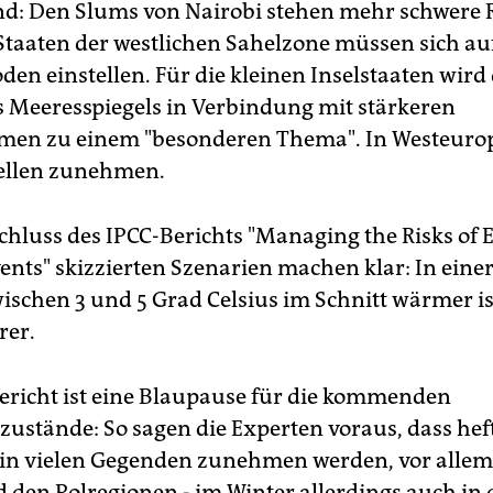
nd: Den Slums von Nairobi stehen mehr schwere 
 Staaten der westlichen Sahelzone müssen sich au
en einstellen. Für die kleinen Inselstaaten wird
s Meeresspiegels in Verbindung mit stärkeren
rmen zu einem "besonderen Thema". In Westeuro
ellen zunehmen.
chluss des IPCC-Berichts "Managing the Risks of
nts" skizzierten Szenarien machen klar: In einer 
ischen 3 und 5 Grad Celsius im Schnitt wärmer ist
rer.
ericht ist eine Blaupause für die kommenden
stände: So sagen die Experten voraus, dass hef
 in vielen Gegenden zunehmen werden, vor allem
 den Polregionen - im Winter allerdings auch in