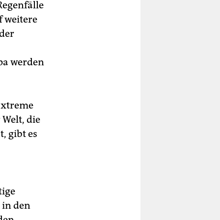
Regenfälle
f weitere
 der
pa werden
 Extreme
Welt, die
, gibt es
tige
 in den
 den