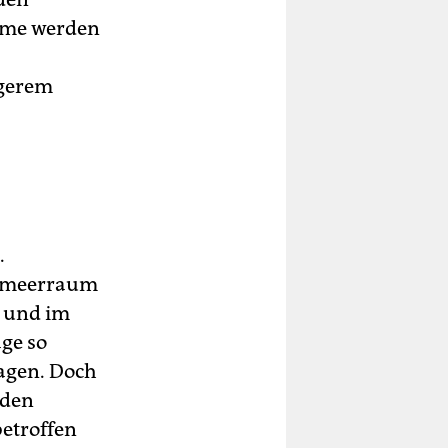
ürme werden
igerem
.
elmeerraum
n und im
ge so
wagen. Doch
nden
betroffen