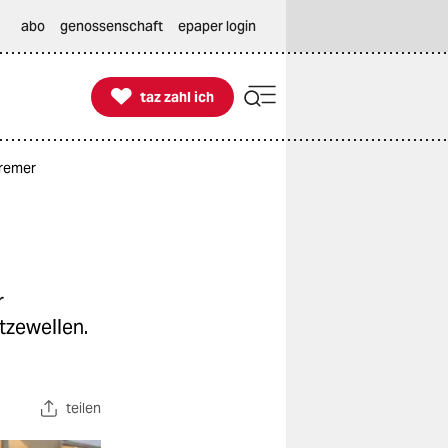
abo
genossenschaft
epaper login

taz zahl ich
taz zahl ich
tremer
r
tzewellen.
teilen