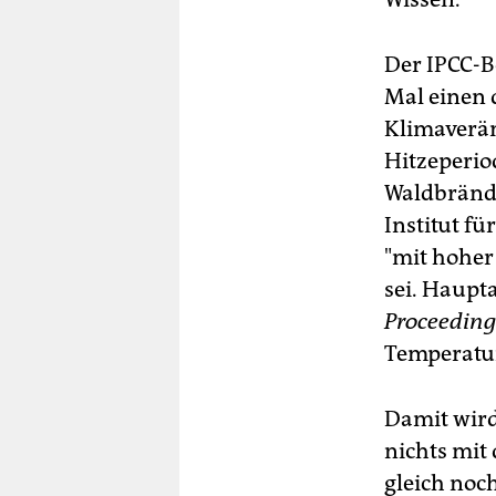
Der IPCC-B
Mal einen
Klimaverän
Hitzeperio
Waldbrände
Institut f
"mit hoher
sei. Haupta
Proceeding
Temperatur
Damit wird 
nichts mit
gleich noc