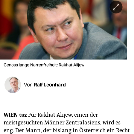
berlin
nord
wahrheit
verlag
verlag
veranstaltungen
Genoss lange Narrenfreiheit: Rakhat Alijew
shop
Von
Ralf Leonhard
fragen & hilfe
unterstützen
abo
WIEN
taz
Für Rakhat Alijew, einen der
meistgesuchten Männer Zentralasiens, wird es
genossenschaft
eng. Der Mann, der bislang in Österreich ein Recht