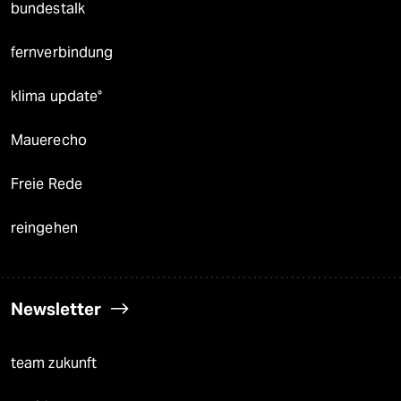
bundestalk
fernverbindung
klima update°
Mauerecho
Freie Rede
reingehen
Newsletter
team zukunft