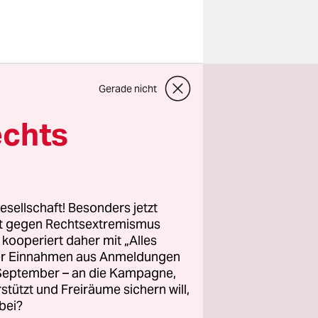
Libyen
Gerade nicht
echts
as Land
e positive
geht es den
esellschaft! Besonders jetzt
rt gegen Rechtsextremismus
z kooperiert daher mit „Alles
ller Einnahmen aus Anmeldungen
. September – an die Kampagne,
rstützt und Freiräume sichern will,
bei?