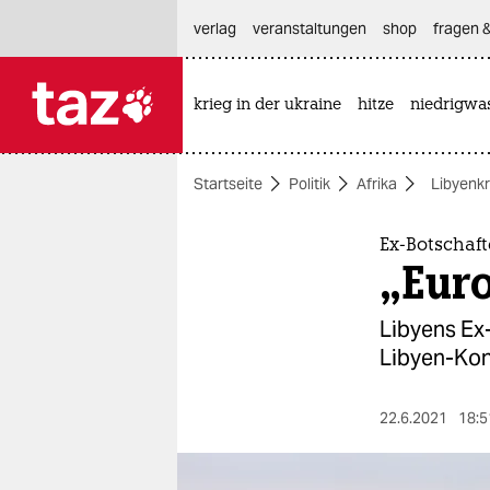
hautnavigation anspringen
hauptinhalt anspringen
footer anspringen
verlag
veranstaltungen
shop
fragen &
krieg in der ukraine
hitze
niedrigwa

taz zahl ich
taz zahl ich
Startseite
Politik
Afrika
Libyenkr
themen
politik
Ex-Botschaf
„Euro
öko
Libyens Ex-
gesellschaft
Libyen-Konf
kultur
22.6.2021
18:5
sport