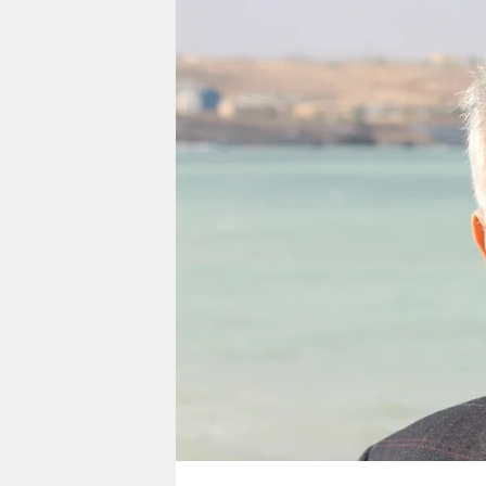
berlin
nord
wahrheit
verlag
verlag
veranstaltungen
shop
fragen & hilfe
unterstützen
abo
genossenschaft