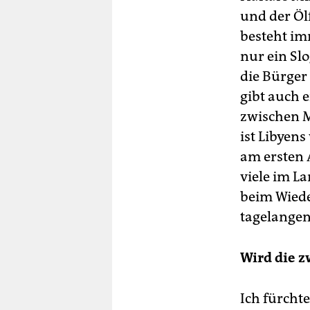
und der Öl
besteht im
nur ein Slo
die Bürger
gibt auch e
zwischen M
ist Libyen
am ersten 
viele im La
beim Wiede
tagelangen
Wird die z
Ich fürcht