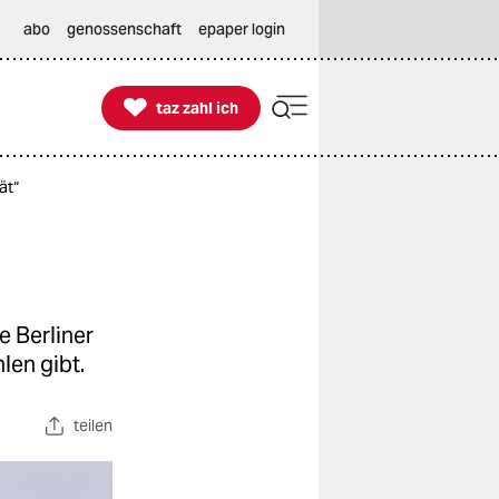
abo
genossenschaft
epaper login

taz zahl ich
taz zahl ich
ät“
e Berliner
len gibt.
teilen