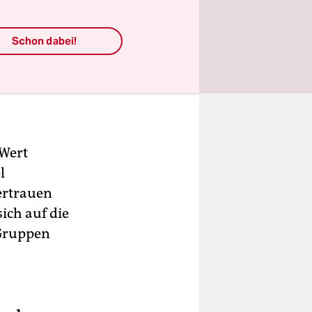
in.
Schon dabei!
t
 Wert
l
Vertrauen
sich auf die
 Gruppen