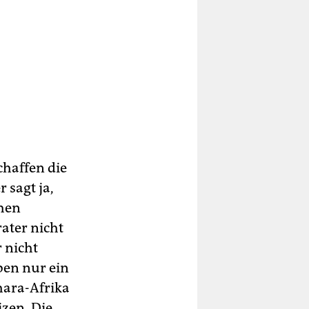
chaffen die
 sagt ja,
chen
ater nicht
r nicht
ben nur ein
hara-Afrika
izen. Die