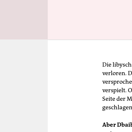
Im In
, 74, 
Der u
prakti
seiner
Beruf
Die libysc
verloren. 
versprochen
verspielt. 
Seite der 
geschlagen
Aber Dbai