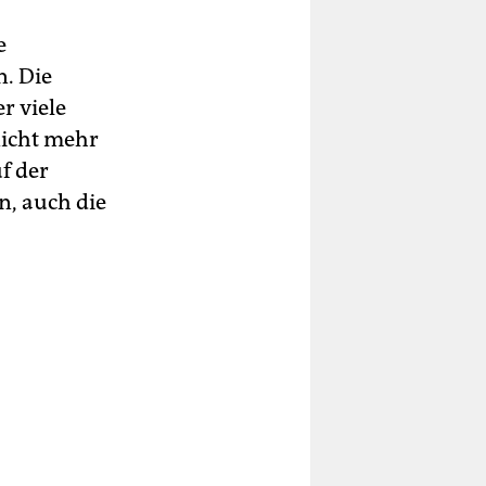
e
n. Die
r viele
nicht mehr
f der
n, auch die