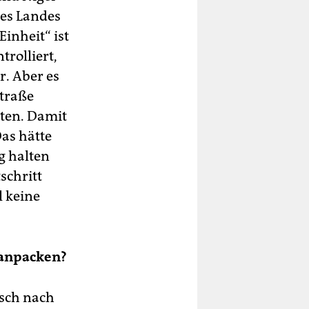
des Landes
inheit“ ist
trolliert,
r. Aber es
Straße
dten. Damit
as hätte
g halten
schritt
l keine
 anpacken?
isch nach