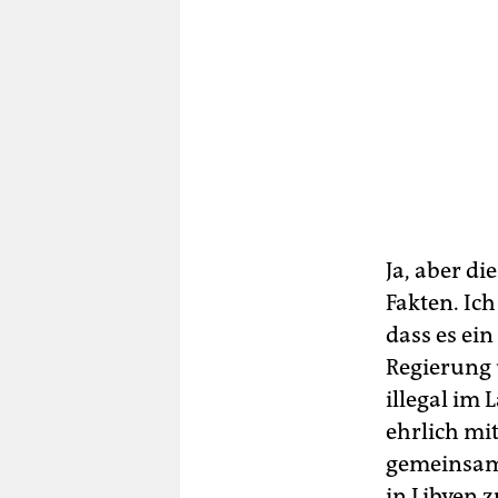
Ja, aber di
Fakten. Ic
dass es ei
Regierung 
illegal im 
ehrlich mi
gemeinsame
in Libyen 