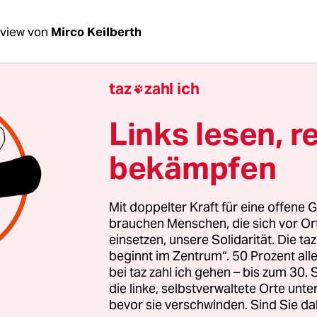
rview von
Mirco Keilberth
taz
zahl ich
Masednah, wie würden Sie die aktuelle Lage in 

en?
Links lesen, r
nah-Kothany:
Deprimierend bis hoffnungslos. D
bekämpfen
en Fortschritt in Richtung Demokratie. Die einzig
g ist das Ende des Bürgerkrieges. Wirtschaftlich 
Mit doppelter Kraft für eine offene G
immer schlechter.
brauchen Menschen, die sich vor O
einsetzen, unsere Solidarität. Die ta
en Sie sich das?
beginnt im Zentrum“. 50 Prozent a
bei taz zahl ich gehen – bis zum 30
die linke, selbstverwaltete Orte unte
bevor sie verschwinden. Sind Sie da