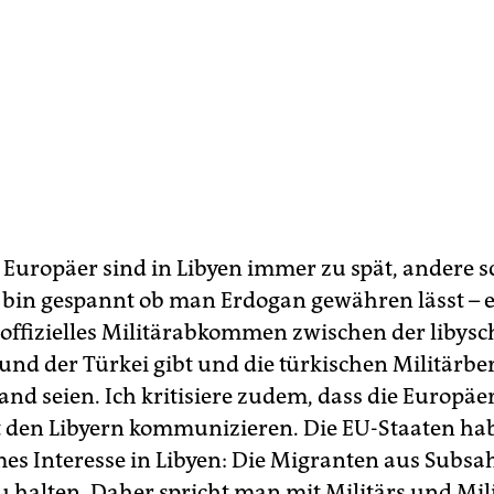
e Europäer sind in Libyen immer zu spät, andere s
h bin gespannt ob man Erdogan gewähren lässt – er
n offizielles Militärabkommen zwischen der libys
und der Türkei gibt und die türkischen Militärber
Land seien. Ich kritisiere zudem, dass die Europäe
t den Libyern kommunizieren. Die EU-Staaten ha
s Interesse in Libyen: Die Migranten aus Subsa
zu halten. Daher spricht man mit Militärs und Mil