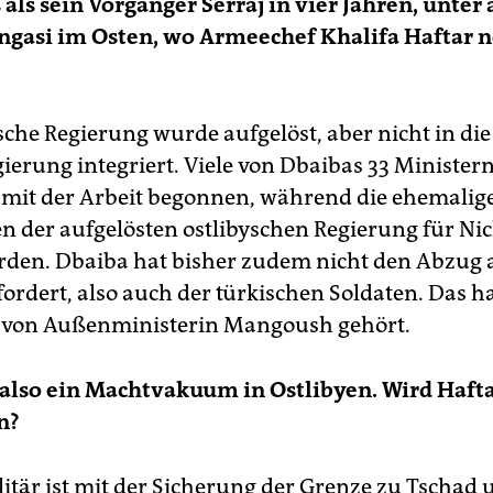
als sein Vorgänger Serraj in vier Jahren, unte
ngasi im Osten, wo Armeechef Khalifa Haftar n
sche Regierung wurde aufgelöst, aber nicht in die
gierung integriert. Viele von Dbaibas 33 Minister
 mit der Arbeit begonnen, während die ehemalig
en der aufgelösten ostlibyschen Regierung für Ni
rden. Dbaiba hat bisher zudem nicht den Abzug a
fordert, also auch der türkischen Soldaten. Das h
 von Außenministerin Mangoush gehört.
 also ein Machtvakuum in Ostlibyen. Wird Hafta
n?
litär ist mit der Sicherung der Grenze zu Tschad 