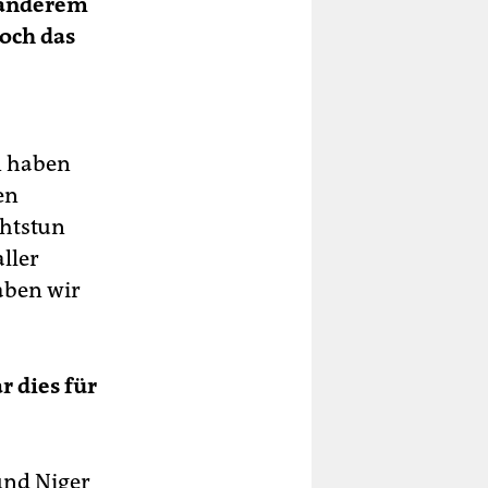
r anderem
och das
n haben
en
chtstun
ller
aben wir
r dies für
und Niger