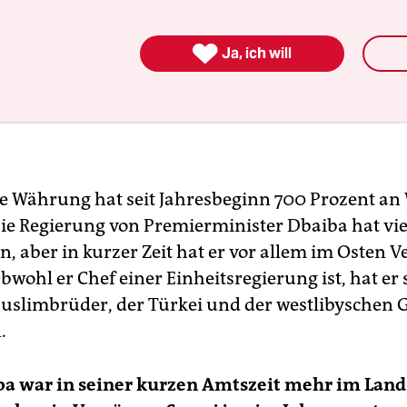
terview: Aly Masednah el-Kothany
war von August 2011 bis Ende 2012 Botschafter Libyens in Berl

Ja, ich will
nter anderem in Heidelberg ausgebildete Arzt aus Tobruk
zierte zuvor als Hausarzt im bayerischen Hof. Er lebt heute mi
 Frau in Potsdam und fährt regelmäßig nach Libyen, wo er an
sausbildungsprojekten arbeitet
he Währung hat seit Jahresbeginn 700 Prozent an
Die Regierung von Premierminister Dbaiba hat vie
, aber in kurzer Zeit hat er vor allem im Osten 
Obwohl er Chef einer Einheitsregierung ist, hat er 
Muslimbrüder, der Türkei und der westlibyschen
.
ba war in seiner kurzen Amtszeit mehr im Land