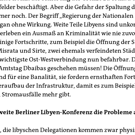
felder beschäftigt. Aber die Gefahr der Spaltung 
mer noch. Der Begriff „Regierung der Nationalen E
gan ohne Wirkung. Weite Teile Libyens sind unkon
 erleben ein Ausmaß an Kriminalität wie nie zuvo
inige Fortschritte, zum Beispiel die Öffnung der 
israta und Sirte, zwei ehemals verfeindeten Stä
s wichtigste Ost-Westverbindung nun befahrbar. D
Amtstag Dbaibas geschehen müssen! Die Öffnun
nd für eine Banalität, sie fordern ernsthaften Fort
raufbau der Infrastruktur, damit es zum Beispie
 Stromausfälle mehr gibt.
weite Berliner Libyen-Konferenz die Probleme
e, die libyschen Delegationen kommen zwar phys