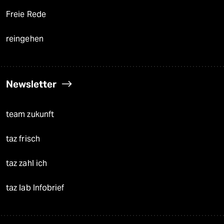
Freie Rede
reingehen
Newsletter
team zukunft
taz frisch
taz zahl ich
taz lab Infobrief