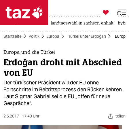

taz zahl ich
niedrigwasser
rente
landtagswahl in sachsen-anhalt
hybri

taz zahl ich
Startseite
Politik
Europa
Türkei unter Erdoğan
Europa 
taz zahl ich
themen
Europa und die Türkei
Erdoğan droht mit Abschied
politik
von EU
öko
Der türkischer Präsident will der EU ohne
Fortschritte im Beitrittsprozess den Rücken kehren.
gesellschaft
Laut Sigmar Gabriel sei die EU „offen für neue
Gespräche“.
kultur
sport
2.5.2017
17:40 Uhr
teilen