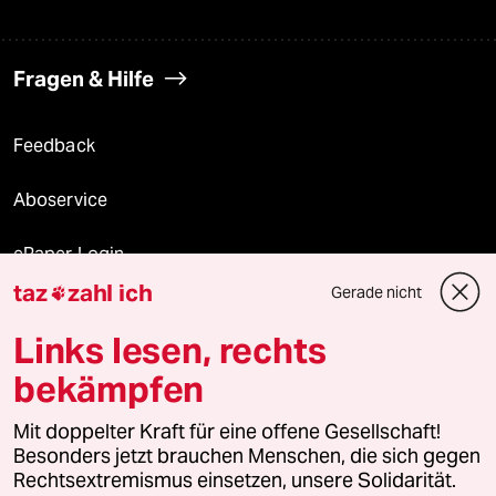
Fragen & Hilfe
Feedback
Aboservice
ePaper Login
taz
zahl ich
Gerade nicht

Downloads für Abonnierende
Links lesen, rechts
bekämpfen
© 2026 taz Verlags und Vertriebs GmbH
Mit doppelter Kraft für eine offene Gesellschaft!
Alle Rechte vorbehalten. Bei rechtlichen Fragen oder für Genehmigungen
wenden Sie sich bitte an
lizenzen@taz.de
Besonders jetzt brauchen Menschen, die sich gegen
Rechtsextremismus einsetzen, unsere Solidarität.