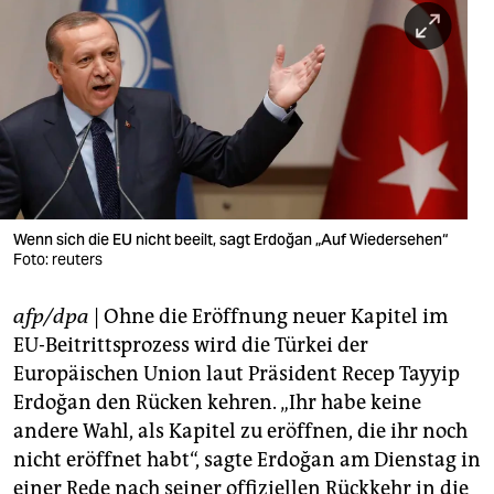
berlin
nord
wahrheit
verlag
verlag
veranstaltungen
Wenn sich die EU nicht beeilt, sagt Erdoğan „Auf Wiedersehen“
Foto: reuters
shop
afp/dpa
| Ohne die Eröffnung neuer Kapitel im
fragen & hilfe
EU-Beitrittsprozess wird die Türkei der
unterstützen
Europäischen Union laut Präsident Recep Tayyip
Erdoğan den Rücken kehren. „Ihr habe keine
abo
andere Wahl, als Kapitel zu eröffnen, die ihr noch
genossenschaft
nicht eröffnet habt“, sagte Erdoğan am Dienstag in
einer Rede nach seiner offiziellen Rückkehr in die