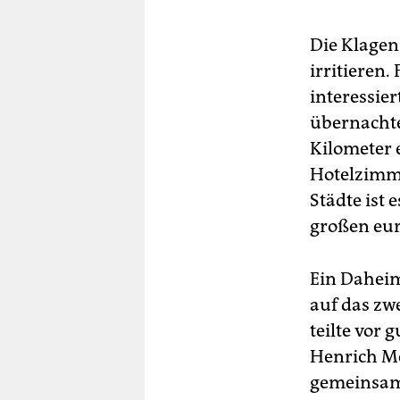
Die Klagen
irritieren
interessie
übernachte
Kilometer e
Hotelzimme
Städte ist
großen eur
Ein Daheim
auf das zw
teilte vor
Henrich Mc
gemeinsame