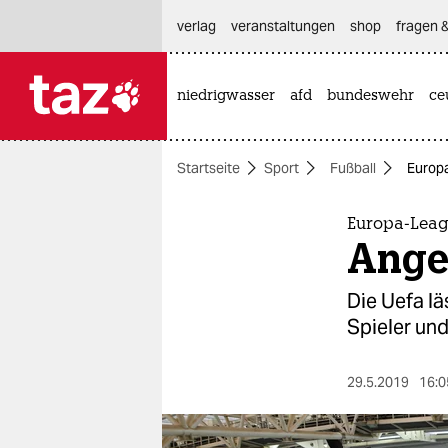
hautnavigation anspringen
hauptinhalt anspringen
footer anspringen
verlag
veranstaltungen
shop
fragen &
niedrigwasser
afd
bundeswehr
ce

taz zahl ich
taz zahl ich
Startseite
Sport
Fußball
Europa
themen
politik
Europa-Leag
Angeb
öko
Die Uefa l
gesellschaft
Spieler und
kultur
29.5.2019
16:0
sport