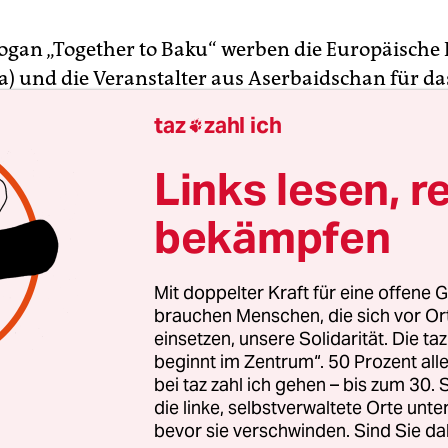
ogan „Together to Baku“ werben die Europäische 
a) und die Veranstalter aus Aserbaidschan für da
ale am Mittwoch. Der große europäische Fußball
taz
zahl ich

ion in Vorderasien. Um 23 Uhr Ortszeit wird das
zwischen dem FC Chelsea
und dem FC Arsenal im
Links lesen, r
adion von Baku angepfiffen werden, zu bester
bekämpfen
opäischer Fernsehzeit (21 Uhr).
England dürfte das Motto „Together to Baku“ wie d
Mit doppelter Kraft für eine offene G
einen. Denn dorthin schaffen es nur die wenigste
brauchen Menschen, die sich vor O
einsetzen, unsere Solidarität. Die ta
ets haben beide Klubs insgesamt nach jüngsten 
beginnt im Zentrum“. 50 Prozent a
chten zurückgehen lassen. Dabei hat sich insbe
bei taz zahl ich gehen – bis zum 30
ndon nach Erreichen des Finales noch beschwert,
die linke, selbstverwaltete Orte unte
von jeweils 6.000 Eintrittskarten sei bei einer
bevor sie verschwinden. Sind Sie da