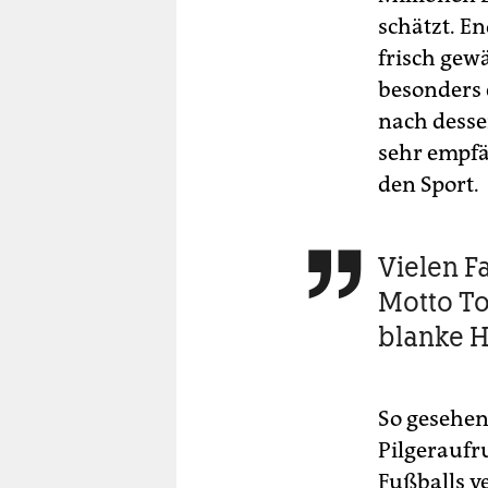
schätzt. E
frisch gew
besonders e
nach desse
sehr empfän
den Sport.
Vielen F

Motto To
blanke 
So gesehen
Pilgeraufr
Fußballs v