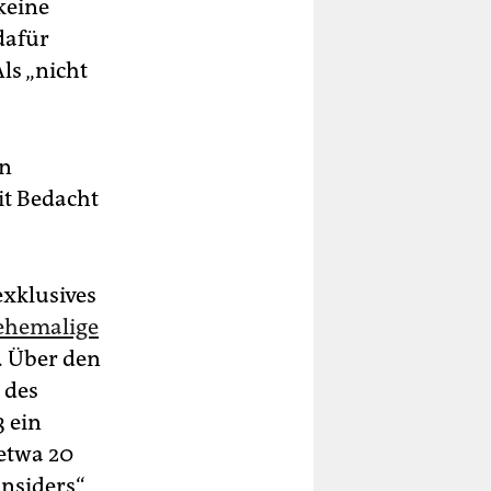
keine
dafür
ls „nicht
en
it Bedacht
exklusives
 ehemalige
. Über den
 des
3 ein
 etwa 20
Insiders“