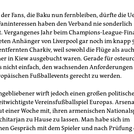
 der Fans, die Baku nun fernbleiben, dürfte die 
. Faninteressen haben den Verband nie sonderlich
rt. Vergangenes Jahr beim Champions-League-Fina
ten Anhänger von Liverpool gar noch im knapp 
ntfernten Charkiv, weil sowohl die Flüge als auch
r in Kiew ausgebucht waren. Gerade für osteur
 es nicht einfach, den wachsenden Anforderungen
opäischen Fußballevents gerecht zu werden.
gebliebener wirft jedoch einen großen politisch
eitwichtigste Vereinsfußballspiel Europas. Arsen
 gut einer Woche mit, ihren armenischen Nationals
hitarjan zu Hause zu lassen. Man habe sich im
n Gespräch mit dem Spieler und nach Prüfung 