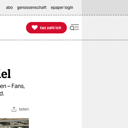
abo
genossenschaft
epaper login

taz zahl ich
taz zahl ich
el
en – Fans,
d.
teilen