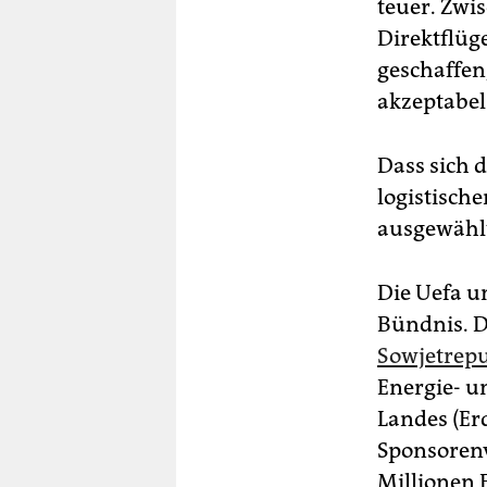
teuer. Zwi
Direktflüge
geschaffen
akzeptabel“
Dass sich 
logistisch
ausgewählt
Die Uefa u
Bündnis. 
Sowjetrepu
Energie- u
Landes (Er
Sponsorenv
Millionen 