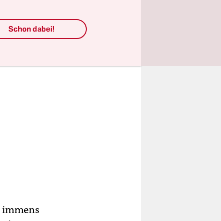
ng.
Schon dabei!
nd immens