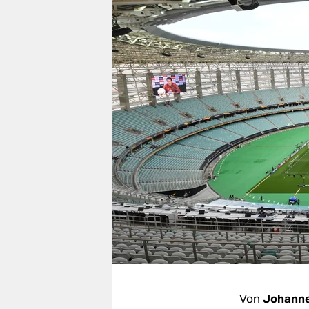
berlin
nord
wahrheit
verlag
verlag
veranstaltungen
shop
fragen & hilfe
unterstützen
abo
genossenschaft
Von
Johann