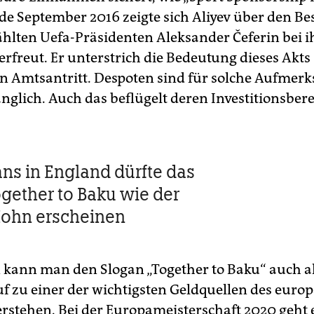
nde September 2016 zeigte sich Aliyev über den Be
ählten Uefa-Präsidenten Aleksander Čeferin bei 
rfreut. Er unterstrich die Bedeutung dieses Akts
n Amtsantritt. Despoten sind für solche Aufmer
glich. Auch das beflügelt deren Investitionsbere
ans in England dürfte das
gether to Baku wie der
Hohn erscheinen
 kann man den Slogan „Together to Baku“ auch a
uf zu einer der wichtigsten Geldquellen des euro
erstehen. Bei der Europameisterschaft 2020 geht 