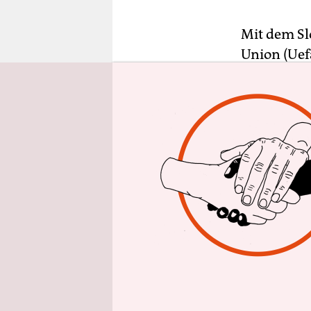
epaper login
Mit dem Sl
Union (Uef
League-Fin
macht Stat
Stadtduell
Nationalst
zentraleur
Vielen in 
Hohn ersch
6.000 Tick
Medienberi
Arsenal Lo
Kontingent 