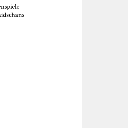
nspiele
baidschans