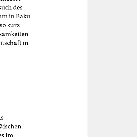
such des
ihm in Baku
 so kurz
ksamkeiten
itschaft in
ls
päischen
es im