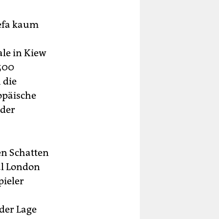
Uefa kaum
le in Kiew
500
 die
opäische
 der
en Schatten
al London
pieler
der Lage