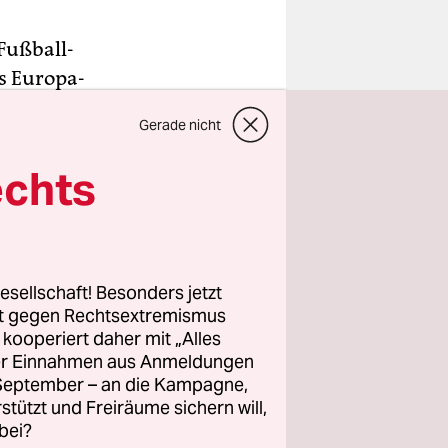
Fußball-
s Europa-
zirkus
Gerade nicht
 Londoner
echts
er blanke
esellschaft! Besonders jetzt
n. Bis zu
rt gegen Rechtsextremismus
z kooperiert daher mit „Alles
englischen
ller Einnahmen aus Anmeldungen
sondere
. September – an die Kampagne,
 das
rstützt und Freiräume sichern will,
bei?