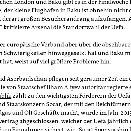
schen London und Baku gibt es in der Finalwoche 
, der kleine Flughafen in Baku ist ohnehin nicht 
, derart großen Besucherandrang aufzufangen. A
 kritisierte Arsenal die Standortwahl der Uefa.
der europäische Verband aber über die absehbar
en Schwierigkeiten hinweggesetzt hat und Baku m
 hat, weist auf viel größere Probleme hin.
nd Aserbaidschan pflegen seit geraumer Zeit ein 
Die
von Staatschef Ilham Aliyev autoritär regierte
blik
zählt zu den wichtigsten Förderern der Uefa
nd Staatskonzern Socar, der mit den Reichtümern
dgas und Öl) Geschäfte macht, wurde im Jahr 201
ertrag abgeschlossen, welcher der Uefa jährlich
Euro Einnahmen sichert, wie „Sport Sponsorship 