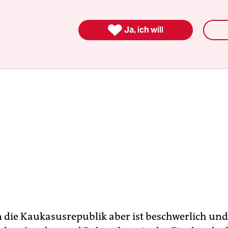
azität von knapp 70.000 Zuschauern viel zu geri

Ja, ich will
in die Kaukasusrepublik aber ist beschwerlich u