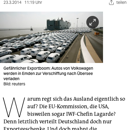
berlin
23.3.2014
11:19 Uhr
teilen
nord
wahrheit
verlag
verlag
veranstaltungen
Gefährlicher Exportboom: Autos von Volkswagen
shop
werden in Emden zur Verschiffung nach Übersee
verladen
Bild: reuters
fragen & hilfe
W
unterstützen
arum regt sich das Ausland eigentlich so
auf? Die EU-Kommission, die USA,
abo
bisweilen sogar IWF-Chefin Lagarde?
genossenschaft
Denn letztlich verteilt Deutschland doch nur
Exportgeschenke. Und doch mahnt die