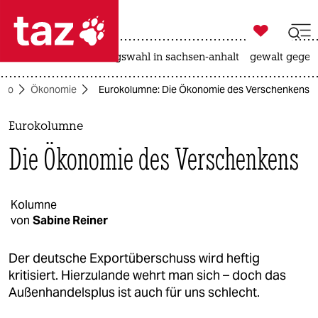

taz zahl ich
hitze
surfen
landtagswahl in sachsen-anhalt
gewalt gegen

taz zahl ich
Öko
Ökonomie
Eurokolumne: Die Ökonomie des Verschenkens
taz zahl ich
themen
Eurokolumne
Die Ökonomie des Verschenkens
politik
öko
Kolumne
von
Sabine Reiner
gesellschaft
kultur
Der deutsche Exportüberschuss wird heftig
kritisiert. Hierzulande wehrt man sich – doch das
sport
Außenhandelsplus ist auch für uns schlecht.