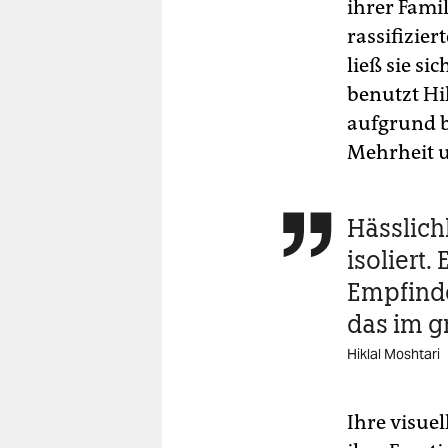
ihrer Fami
rassifizie
ließ sie si
benutzt Hi
aufgrund b
Mehrheit 
Hässlich

isoliert.
Empfinde
das im g
Hiklal Moshtari
Ihre visuel