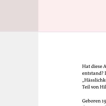
Hat diese 
entstand? D
„Hässlichke
Teil von Hi
Geboren 199