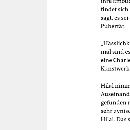
ihre Emoti
findet sich
sagt, es se
Pubertät.
„Hässlichk
mal sind es
eine Charl
Kunstwerk 
Hilal nimm
Auseinande
gefunden n
sehr zynisc
Hilal. Das 