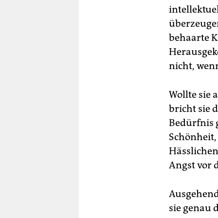
intellektu
überzeugen
behaarte K
Herausgeko
nicht, wen
Wollte sie 
bricht sie
Bedürfnis g
Schönheit,
Hässlichen
Angst vor 
Ausgehend 
sie genau 