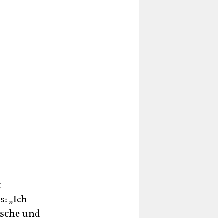
t
: „Ich
ische und