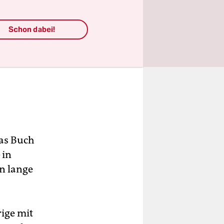
Schon dabei!
das Buch
 in
on lange
rige mit