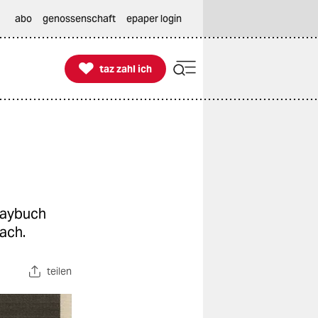
abo
genossenschaft
epaper login

taz zahl ich
taz zahl ich
saybuch
ach.
teilen