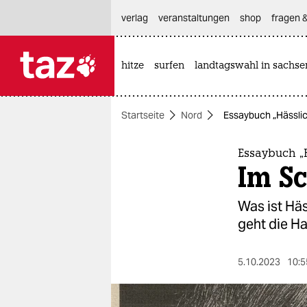
hautnavigation anspringen
hauptinhalt anspringen
footer anspringen
verlag
veranstaltungen
shop
fragen &
hitze
surfen
landtagswahl in sachse

taz zahl ich
taz zahl ich
Startseite
Nord
Essaybuch „Hässlic
themen
politik
Essaybuch „H
Im Sc
öko
Was ist Hä
gesellschaft
geht die Ha
kultur
5.10.2023
10:5
sport