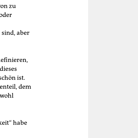
von zu
 oder
sind, aber
definieren,
dieses
chön ist.
enteil, dem
hwohl
eit“ habe