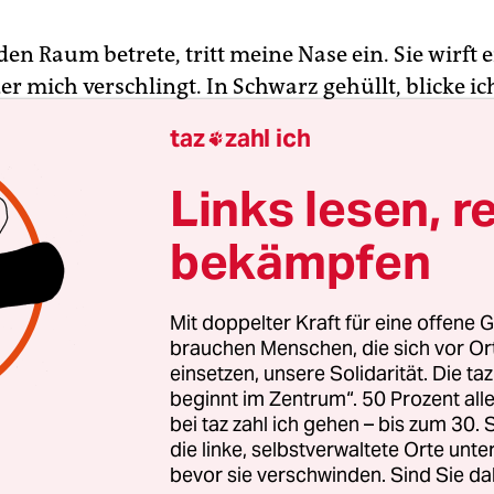
den Raum betrete, tritt meine Nase ein. Sie wirft 
er mich verschlingt. In Schwarz gehüllt, blicke i
s erzählt Moshtari Hilal in ihrem Buch „Hässlich
taz
zahl ich

worden ist sie bislang eher als Künstlerin und Ku
Links lesen, r
ungen, meistens Selbstporträts oder Bilder ihrer
bekämpfen
 Schwarz-Weiß-Kontraste, sie kombiniert große 
Strichen und vielen Details. Für ihre Kunst nutzt 
elbst und aus ihrem Familienarchiv mit der erklär
Mit doppelter Kraft für eine offene G
hönheitsideale und Ideen von Hässlichkeit zu hi
brauchen Menschen, die sich vor O
einsetzen, unsere Solidarität. Die ta
beginnt im Zentrum“. 50 Prozent a
bei taz zahl ich gehen – bis zum 30
die linke, selbstverwaltete Orte unte
bevor sie verschwinden. Sind Sie da