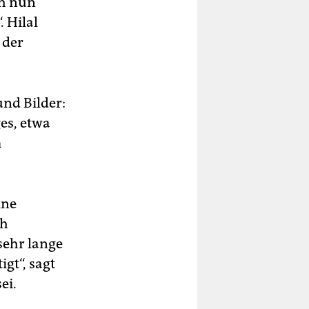
ch nun
. Hilal
 der
und Bilder:
ges, etwa
m
ine
ch
sehr lange
gt“, sagt
ei.