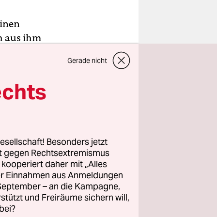
einen
ch aus ihm
keit“.
Gerade nicht
ratorin;
echts
 Familie,
Flächen
sie Fotos
ten
esellschaft! Besonders jetzt
nterfragen
.
rt gegen Rechtsextremismus
z kooperiert daher mit „Alles
ller Einnahmen aus Anmeldungen
. September – an die Kampagne,
rstützt und Freiräume sichern will,
bei?