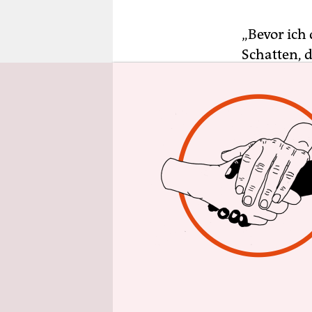
epaper login
„Bevor ich 
Schatten, d
hinaus“: Da
Bekannt ge
ihre Zeichn
dominieren
mit feinen 
von sich s
Absicht,
Sc