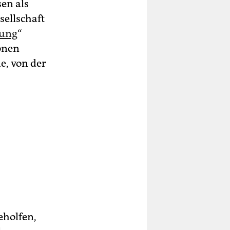
en als
sellschaft
rung
“
sonen
e, von der
eholfen,