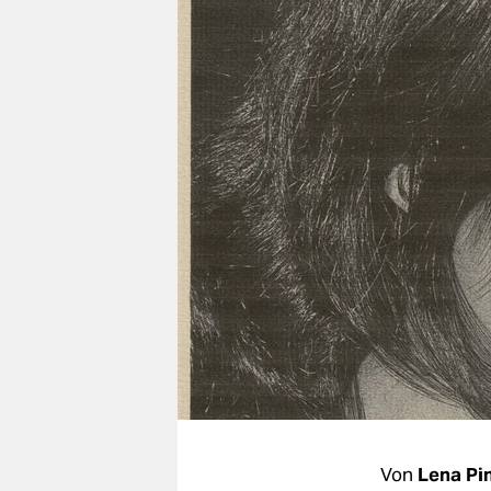
berlin
nord
wahrheit
verlag
verlag
veranstaltungen
shop
fragen & hilfe
unterstützen
abo
genossenschaft
Von
Lena Pi