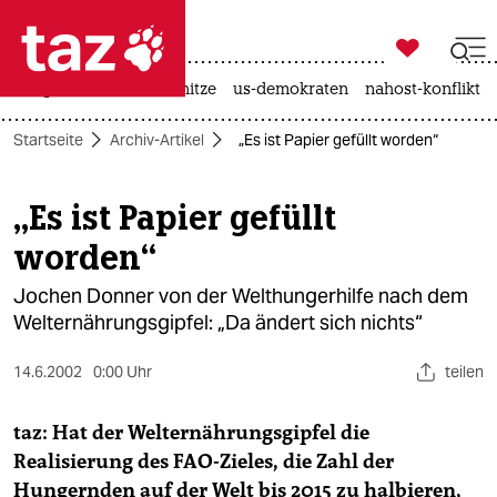

taz zahl ich
krieg in der ukraine
hitze
us-demokraten
nahost-konflikt

taz zahl ich
Startseite
Archiv-Artikel
„Es ist Papier gefüllt worden“
taz zahl ich
themen
„Es ist Papier gefüllt
worden“
politik
Jochen Donner von der Welthungerhilfe nach dem
öko
Welternährungsgipfel: „Da ändert sich nichts“
gesellschaft
14.6.2002
0:00 Uhr
teilen
kultur
taz: Hat der Welternährungsgipfel die
sport
Realisierung des FAO-Zieles, die Zahl der
Hungernden auf der Welt bis 2015 zu halbieren,