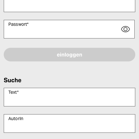
Passwort
*
Bitte füllen Sie alle Pflichtfelder (*) aus, um fortfahren zu können.
Suche
Text
*
AutorIn
Bitte füllen Sie alle Pflichtfelder (*) aus, um fortfahren zu können.