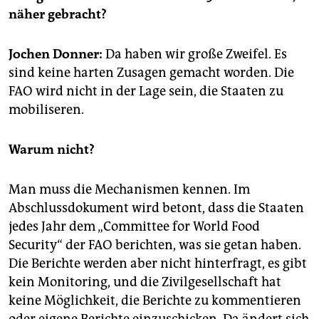
berlin
näher gebracht?
nord
Jochen Donner:
Da haben wir große Zweifel. Es
wahrheit
sind keine harten Zusagen gemacht worden. Die
FAO wird nicht in der Lage sein, die Staaten zu
verlag
mobiliseren.
verlag
Warum nicht?
veranstaltungen
shop
Man muss die Mechanismen kennen. Im
Abschlussdokument wird betont, dass die Staaten
fragen & hilfe
jedes Jahr dem „Committee for World Food
unterstützen
Security“ der FAO berichten, was sie getan haben.
Die Berichte werden aber nicht hinterfragt, es gibt
abo
kein Monitoring, und die Zivilgesellschaft hat
genossenschaft
keine Möglichkeit, die Berichte zu kommentieren