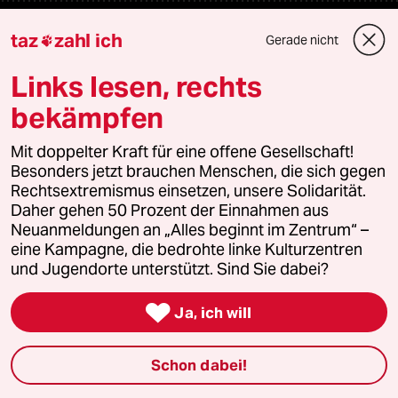
Veranstaltungen
taz
zahl ich
Gerade nicht

Links lesen, rechts
Demnächst
bekämpfen
Vor Ort
Mit doppelter Kraft für eine offene Gesellschaft!
Besonders jetzt brauchen Menschen, die sich gegen
Live im Stream
Rechtsextremismus einsetzen, unsere Solidarität.
Daher gehen 50 Prozent der Einnahmen aus
Vergangene
Neuanmeldungen an „Alles beginnt im Zentrum“ –
eine Kampagne, die bedrohte linke Kulturzentren
taz lab 2027
und Jugendorte unterstützt. Sind Sie dabei?

Ja, ich will
Mehr taz Lesestoff
Schon dabei!
taz Blogs