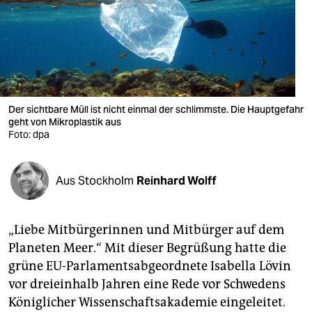
berlin
nord
wahrheit
verlag
Der sichtbare Müll ist nicht einmal der schlimmste. Die Hauptgefahr
verlag
geht von Mikroplastik aus
Foto: dpa
veranstaltungen
shop
Aus Stockholm
Reinhard Wolff
fragen & hilfe
„Liebe Mitbürgerinnen und Mitbürger auf dem
unterstützen
Planeten Meer.“ Mit dieser Begrüßung hatte die
abo
grüne EU-Parlamentsabgeordnete Isabella Lövin
vor dreieinhalb Jahren eine Rede vor Schwedens
genossenschaft
Königlicher Wissenschaftsakademie eingeleitet.