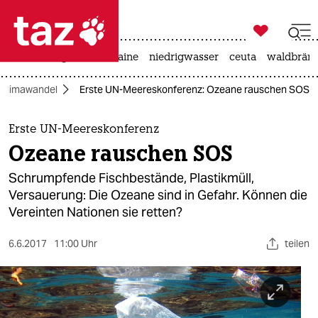

taz zahl ich
hitze
krieg in der ukraine
niedrigwasser
ceuta
waldbrän

taz zahl ich
Klimawandel
Erste UN-Meereskonferenz: Ozeane rauschen SOS
taz zahl ich
themen
Erste UN-Meereskonferenz
Ozeane rauschen SOS
politik
Schrumpfende Fischbestände, Plastikmüll,
öko
Versauerung: Die Ozeane sind in Gefahr. Können die
Vereinten Nationen sie retten?
gesellschaft
6.6.2017
11:00 Uhr
teilen
kultur
sport