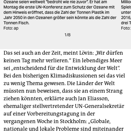
Ozeane seien weltweit "bedroht wie nie zuvor". Er hat am
Milli
Montag die erste UN-Konferenz zum Schutz der Ozeane mit
Spiel
dem Hinweis eröffnet, dass die Zahl der Tonnen Plastik im
unter
Jahr 2050 in den Ozeanen größer sein könnte als die Zahl der
2016,
Tonnen Fisch.
drei 
Foto: ap
Foto:
1
/
8
Das sei auch an der Zeit, meint Lövin: „Wir dürfen
keinen Tag mehr verlieren.“ Ein lebendiges Meer
sei „entscheidend für die Entwicklung der Welt“.
Bei den bisherigen Klimadiskussionen sei das viel
zu wenig Thema gewesen. Die Länder der Welt
müssten nun beweisen, dass sie an einem Strang
ziehen könnten, erklärte auch Jan Eliasson,
ehemaliger stellvertretender UN-Generalsekretär
auf einer Vorbereitungstagung in der
vergangenen Woche in Stockholm: „Globale,
nationale und lokale Probleme sind miteinander