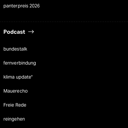
panterpreis 2026
Podcast
bundestalk
fernverbindung
klima update°
Mauerecho
Freie Rede
reingehen