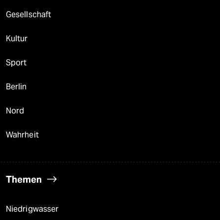
berlin
Gesellschaft
nord
Kultur
wahrheit
Sport
verlag
verlag
Berlin
veranstaltungen
Nord
shop
Wahrheit
fragen & hilfe
unterstützen
Themen
abo
genossenschaft
Niedrigwasser