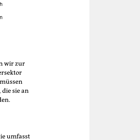
h
n
n wir zur
ersektor
, müssen
 die sie an
den.
ie umfasst