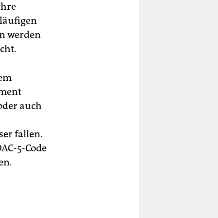
ahre
läufigen
ten werden
cht.
dem
pment
 oder auch
er fallen.
(DAC-5-Code
en.