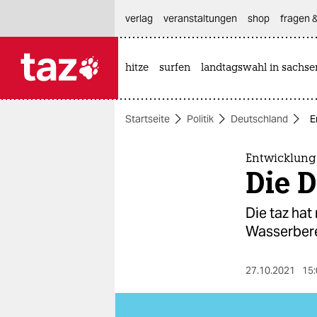
hautnavigation anspringen
hauptinhalt anspringen
footer anspringen
verlag
veranstaltungen
shop
fragen &
hitze
surfen
landtagswahl in sachse

taz zahl ich
taz zahl ich
Startseite
Politik
Deutschland
E
themen
politik
Entwicklung
Die D
öko
Die taz ha
gesellschaft
Wasserberei
kultur
27.10.2021
15:
sport