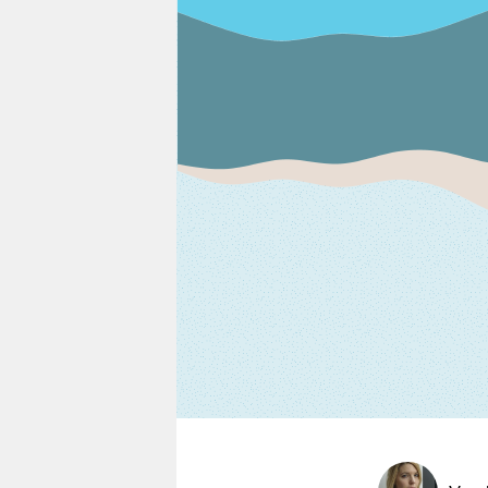
berlin
nord
wahrheit
verlag
verlag
veranstaltungen
shop
fragen & hilfe
unterstützen
abo
genossenschaft