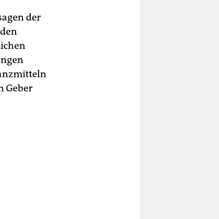
sagen der
 den
lichen
ungen
nanzmitteln
m Geber