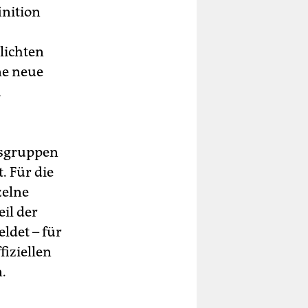
inition
lichten
ne neue
h
nsgruppen
. Für die
zelne
il der
ldet – für
fiziellen
.