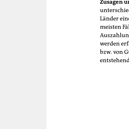
Zusagen u
unterschie
Länder ein
meisten Fä
Auszahlung
werden erf
bzw. von G
entstehend