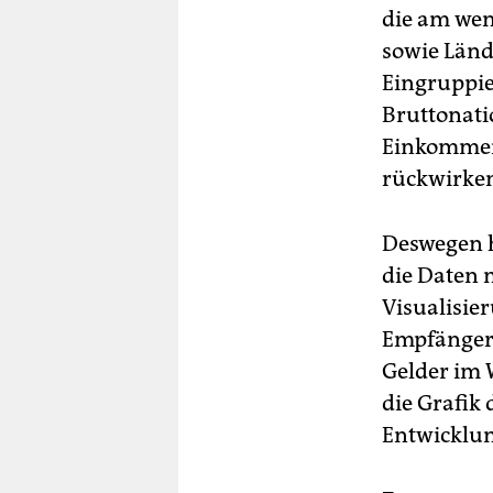
die am wen
sowie Länd
Eingruppie
Bruttonati
Einkommens
rückwirken
Deswegen h
die Daten 
Visualisie
Empfängerl
Gelder im 
die Grafik 
Entwicklun