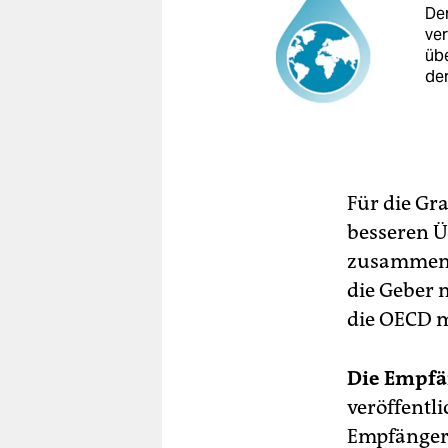
Der
ver
üb
de
Für die Gr
besseren Ü
zusammenge
die Geber n
die OECD m
Die Empfä
veröffentl
Empfängerl