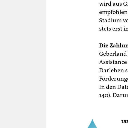
wird aus G
empfohlen.
Stadium vo
stets erst
Die Zahlu
Geberland 
Assistance
Darlehen s
Förderunge
In den Dat
140). Daru
ta