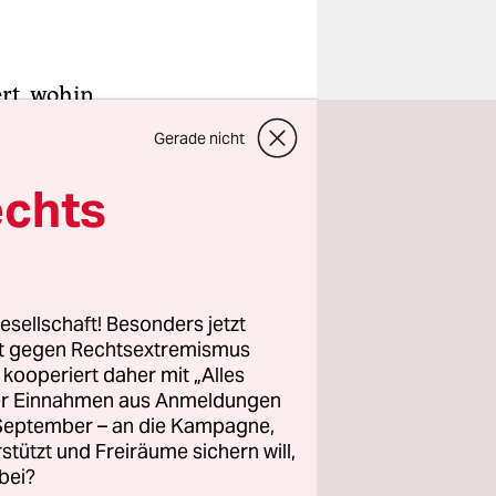
ert, wohin
ob sie bei
Gerade nicht
en aus
 machen,
echts
iterien wir
vity
esellschaft! Besonders jetzt
rt gegen Rechtsextremismus
n für
z kooperiert daher mit „Alles
Die
ller Einnahmen aus Anmeldungen
haben die
. September – an die Kampagne,
etzten
rstützt und Freiräume sichern will,
bei?