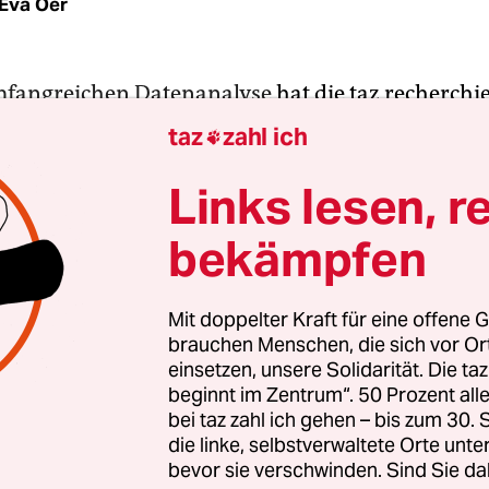
Eva Oer
mfangreichen Datenanalyse
hat die taz recherchi
ntwicklungsgelder im Wasserbereich fließen und 
taz
zahl ich

gen ankommen. Für die Recherche haben wir Dat
uellen verarbeitet. Hier wollen wir transparent
Links lesen, r
en wir dafür genutzt haben und nach welchen Kr
bekämpfen
n sind.
grundlage:
Die Grundlage bildet die „
CRS Aid Acti
Mit doppelter Kraft für eine offene G
brauchen Menschen, die sich vor O
 des Entwicklungsausschuss DAC der Organisatio
einsetzen, unsere Solidarität. Die ta
liche Zusammenarbeit und Entwicklung (OECD). 
beginnt im Zentrum“. 50 Prozent a
aten zur ODA (Official Development Assistance) 
bei taz zahl ich gehen – bis zum 30
 Geber an die OECD gemeldet. Zeitpunkt unseres l
die linke, selbstverwaltete Orte unte
bevor sie verschwinden. Sind Sie da
war der 11. Oktober 2021.