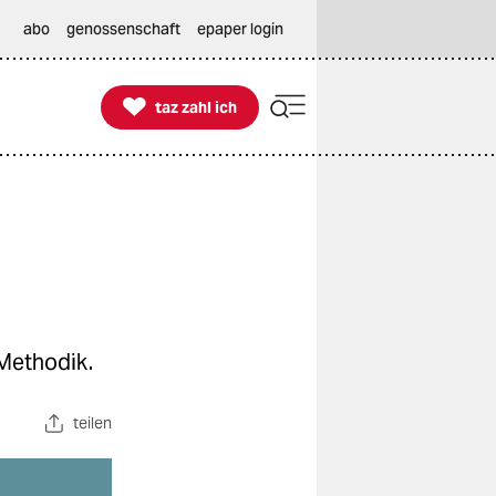
abo
genossenschaft
epaper login

taz zahl ich
taz zahl ich
 Methodik.
teilen