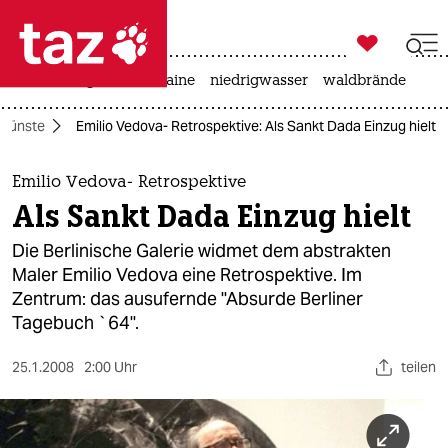

taz zahl ich
hitze
krieg in der ukraine
niedrigwasser
waldbrände

taz zahl ich
Künste
Emilio Vedova- Retrospektive: Als Sankt Dada Einzug hielt
taz zahl ich
themen
Emilio Vedova- Retrospektive
Als Sankt Dada Einzug hielt
politik
Die Berlinische Galerie widmet dem abstrakten
öko
Maler Emilio Vedova eine Retrospektive. Im
Zentrum: das ausufernde "Absurde Berliner
gesellschaft
Tagebuch `64".
kultur
25.1.2008
2:00 Uhr
teilen
sport