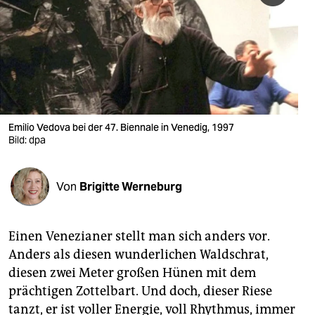
berlin
nord
wahrheit
verlag
verlag
Emilio Vedova bei der 47. Biennale in Venedig, 1997
Bild: dpa
veranstaltungen
shop
Von
Brigitte Werneburg
fragen & hilfe
unterstützen
Einen Venezianer stellt man sich anders vor.
Anders als diesen wunderlichen Waldschrat,
abo
diesen zwei Meter großen Hünen mit dem
genossenschaft
prächtigen Zottelbart. Und doch, dieser Riese
tanzt, er ist voller Energie, voll Rhythmus, immer