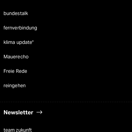
bundestalk
fernverbindung
klima update°
Mauerecho
Freie Rede
reingehen
Newsletter
team zukunft