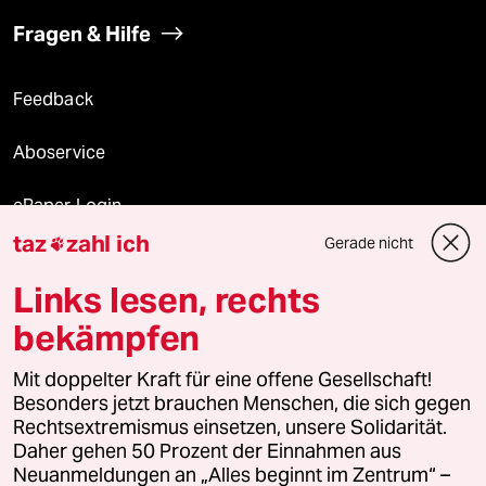
Fragen & Hilfe
Feedback
Aboservice
ePaper Login
taz
zahl ich
Gerade nicht

Downloads für Abonnierende
Links lesen, rechts
bekämpfen
© 2026 taz Verlags und Vertriebs GmbH
Alle Rechte vorbehalten. Bei rechtlichen Fragen oder für Genehmigungen
Mit doppelter Kraft für eine offene Gesellschaft!
wenden Sie sich bitte an
lizenzen@taz.de
Besonders jetzt brauchen Menschen, die sich gegen
Rechtsextremismus einsetzen, unsere Solidarität.
Daher gehen 50 Prozent der Einnahmen aus
Feedback
Redaktionsstatut
Kommune-Richtlinien
KI-
Neuanmeldungen an „Alles beginnt im Zentrum“ –