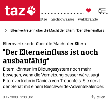

taz zahl ich
krieg in der ukraine
hitze
niedrigwasser
waldbrände

taz zahl ich
in
Elternvertreterin über die Macht der Eltern: "Der Elterneinfluss 
taz zahl ich
themen
Elternvertreterin über die Macht der Eltern
"Der Elterneinfluss ist noch
politik
ausbaufähig"
öko
Eltern könnten im Bildungssystem noch mehr
bewegen, wenn die Vernetzung besser wäre, sagt
gesellschaft
Elternvertreterin Daniela von Treuenfels. Sie nervt
den Senat mit einem Beschwerde-Adventskalender.
kultur
sport
8.12.2009
2:00 Uhr
teilen