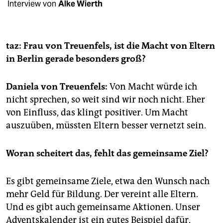
berlin
Interview von
Alke Wierth
nord
wahrheit
taz: Frau von Treuenfels, ist die Macht von Eltern
in Berlin gerade besonders groß?
verlag
Daniela von Treuenfels:
Von Macht würde ich
verlag
nicht sprechen, so weit sind wir noch nicht. Eher
veranstaltungen
von Einfluss, das klingt positiver. Um Macht
auszuüben, müssten Eltern besser vernetzt sein.
shop
fragen & hilfe
Woran scheitert das, fehlt das gemeinsame Ziel?
unterstützen
Es gibt gemeinsame Ziele, etwa den Wunsch nach
abo
mehr Geld für Bildung. Der vereint alle Eltern.
genossenschaft
Und es gibt auch gemeinsame Aktionen. Unser
Adventskalender ist ein gutes Beispiel dafür.