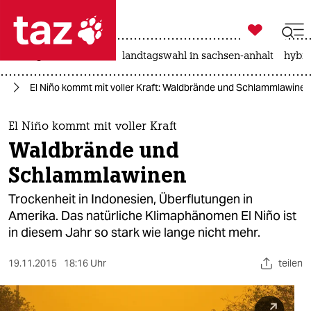

taz zahl ich
niedrigwasser
rente
landtagswahl in sachsen-anhalt
hybri

taz zahl ich
el
El Niño kommt mit voller Kraft: Waldbrände und Schlammlawinen
taz zahl ich
themen
El Niño kommt mit voller Kraft
Waldbrände und
politik
Schlammlawinen
öko
Trockenheit in Indonesien, Überflutungen in
Amerika. Das natürliche Klimaphänomen El Niño ist
gesellschaft
in diesem Jahr so stark wie lange nicht mehr.
kultur
19.11.2015
18:16 Uhr
teilen
sport