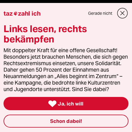
taz
zahl ich
Gerade nicht

taz Blogs
Links lesen, rechts
taz FUTURZWEI
bekämpfen
Le Monde diplomatique
Mit doppelter Kraft für eine offene Gesellschaft!
Besonders jetzt brauchen Menschen, die sich gegen
taz Archiv
Rechtsextremismus einsetzen, unsere Solidarität.
Daher gehen 50 Prozent der Einnahmen aus
Neuanmeldungen an „Alles beginnt im Zentrum“ –
eine Kampagne, die bedrohte linke Kulturzentren
Mehr taz Angebote
und Jugendorte unterstützt. Sind Sie dabei?

Ja, ich will
Reisen
Kantine
Schon dabei!