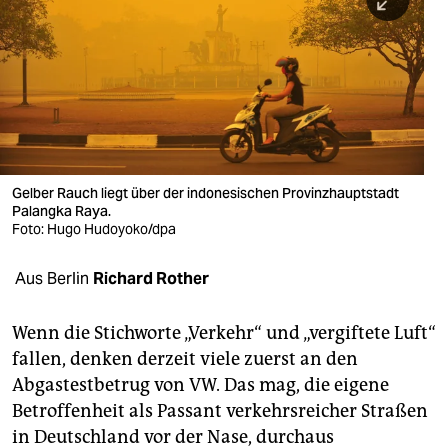
berlin
nord
wahrheit
verlag
verlag
Gelber Rauch liegt über der indonesischen Provinzhauptstadt
Palangka Raya.
veranstaltungen
Foto: Hugo Hudoyoko/dpa
shop
Aus Berlin
Richard Rother
fragen & hilfe
unterstützen
Wenn die Stichworte „Verkehr“ und „vergiftete Luft“
fallen, denken derzeit viele zuerst an den
abo
Abgastestbetrug von VW. Das mag, die eigene
Betroffenheit als Passant verkehrsreicher Straßen
genossenschaft
in Deutschland vor der Nase, durchaus