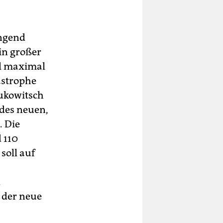
ingend
 in großer
ll maximal
astrophe
nukowitsch
 des neuen,
. Die
 110
soll auf
d
l der neue