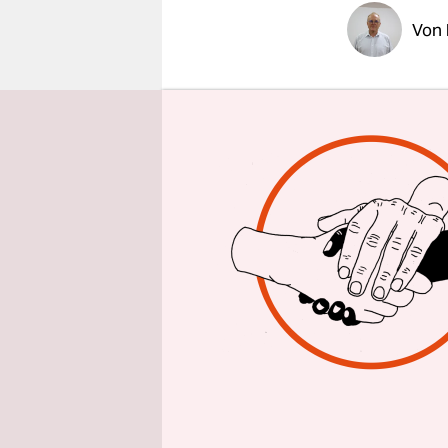
epaper login
Von
Immer wied
Reaktorkat
Reaktor ge
Erdbeben n
Offenbar g
Naturereig
Sarkophags
unmittelba