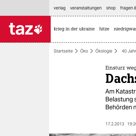
hautnavigation anspringen
hauptinhalt anspringen
footer anspringen
verlag
veranstaltungen
shop
fragen &
krieg in der ukraine
hitze
niedrigwa

taz zahl ich
taz zahl ich
Startseite
Öko
Ökologie
40 Jah
themen
politik
Einsturz w
Dach
öko
Am Katastro
gesellschaft
Belastung s
Behörden n
kultur
sport
17.2.2013
19:2