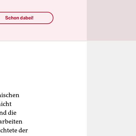
Schon dabei!
nischen
nicht
nd die
arbeiten
ichtete der