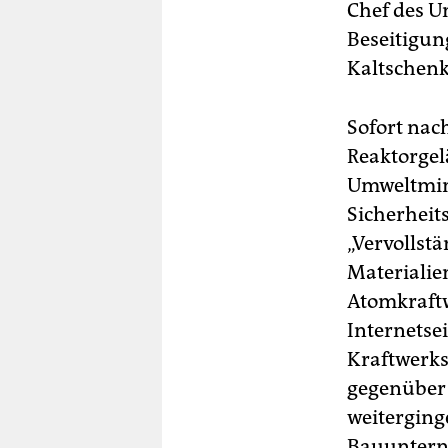
Chef des U
Beseitigun
Kaltschenk
Sofort nac
Reaktorgel
Umweltmini
Sicherheit
„Vervollst
Materialie
Atomkraftw
Internetse
Kraftwerks
gegenüber 
weiterging
Bauunterne