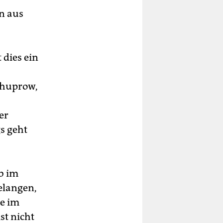
n aus
 dies ein
chuprow,
er
s geht
b im
elangen,
he im
st nicht