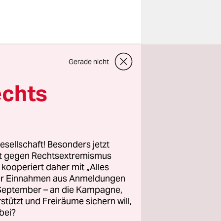
Gerade nicht
rten
 einem
echts
e Wand des
esellschaft! Besonders jetzt
findet sich
rt gegen Rechtsextremismus
z kooperiert daher mit „Alles
ller Einnahmen aus Anmeldungen
. September – an die Kampagne,
rstützt und Freiräume sichern will,
bei?