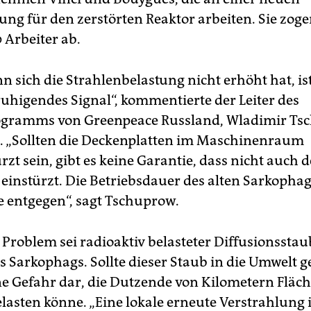
g für den zerstörten Reaktor arbeiten. Sie zoge
 Arbeiter ab.
n sich die Strahlenbelastung nicht erhöht hat, ist
uhigendes Signal“, kommentierte der Leiter des
ogramms von Greenpeace Russland, Wladimir Ts
l. „Sollten die Deckenplatten im Maschinenraum
zt sein, gibt es keine Garantie, dass nicht auch d
einstürzt. Die Betriebsdauer des alten Sarkophag
 entgegen“, sagt Tschuprow.
 Problem sei radioaktiv belasteter Diffusionsstau
s Sarkophags. Sollte dieser Staub in die Umwelt g
eine Gefahr dar, die Dutzende von Kilometern Fläc
lasten könne. „Eine lokale erneute Verstrahlung i