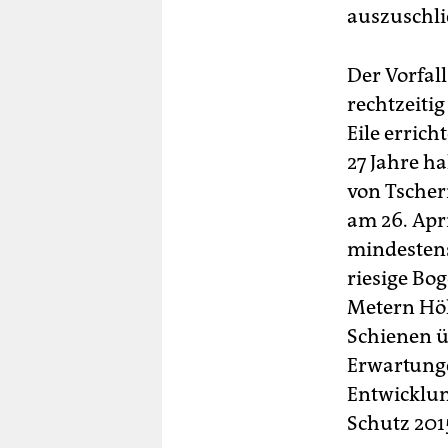
auszuschli
Der Vorfal
rechtzeitig
Eile erric
27 Jahre h
von Tscher
am 26. Apr
mindestens
riesige Bo
Metern Höh
Schienen ü
Erwartung
Entwicklung
Schutz 2015