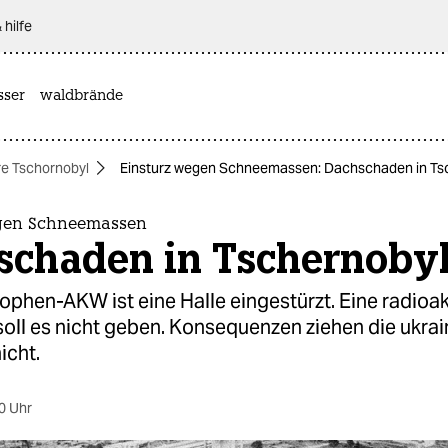
 hilfe
sser
waldbrände
re Tschornobyl
Einsturz wegen Schneemassen: Dachschaden in Ts
egen Schneemassen
schaden in Tschernoby
phen-AKW ist eine Halle eingestürzt. Eine radioak
oll es nicht geben. Konsequenzen ziehen die ukra
icht.
0 Uhr