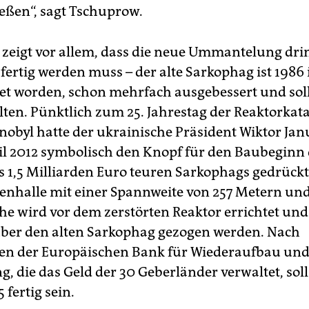
eßen“, sagt Tschuprow.
l zeigt vor allem, dass die neue Ummantelung dr
 fertig werden muss – der alte Sarkophag ist 1986
htet worden, schon mehrfach ausgebessert und so
alten. Pünktlich zum 25. Jahrestag der Reaktorkat
nobyl hatte der ukrainische Präsident Wiktor Ja
il 2012 symbolisch den Knopf für den Baubeginn
 1,5 Milliarden Euro teuren Sarkophags gedrückt
genhalle mit einer Spannweite von 257 Metern und
e wird vor dem zerstörten Reaktor errichtet und 
ber den alten Sarkophag gezogen werden. Nach
en der Europäischen Bank für Wiederaufbau un
, die das Geld der 30 Geberländer verwaltet, sol
 fertig sein.