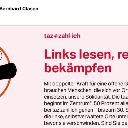
Bernhard Clasen
er hatten Experten gewarnt: Die nach der
taz
zahl ich

astrophe von Tschernobyl 1986 über den havarie
baute Betonhülle, der „Sarkophag“, werde weder
Links lesen, r
och Flugzeugabstürzen standhalten.
bekämpfen
enügten in der vergangenen Woche trivialere
nisse: Starker Schneefall hatte ein Dach und ein
Mit doppelter Kraft für eine offene G
 der Turbinenhalle zum Einsturz gebracht, sie be
brauchen Menschen, die sich vor O
einsetzen, unsere Solidarität. Die ta
r neben dem zerstörten Reaktor.
beginnt im Zentrum“. 50 Prozent a
bei taz zahl ich gehen – bis zum 30
die linke, selbstverwaltete Orte unte
bevor sie verschwinden. Sind Sie da