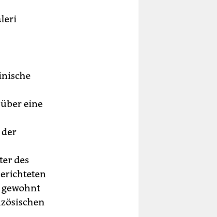
leri
inische
 über eine
 der
ter des
berichteten
e gewohnt
nzösischen