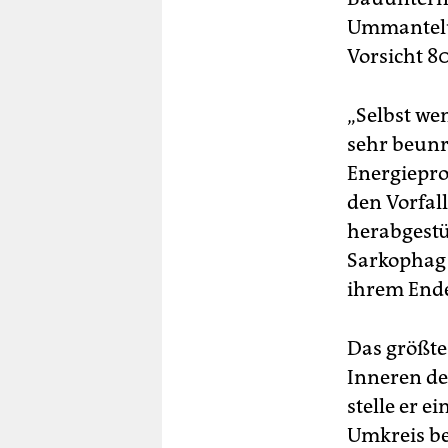
Ummantelun
Vorsicht 80
„Selbst wen
sehr beunr
Energiepr
den Vorfal
herabgestür
Sarkophag 
ihrem Ende
Das größte
Inneren de
stelle er 
Umkreis be