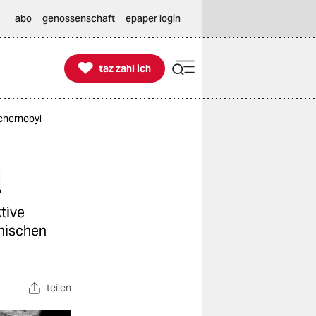
abo
genossenschaft
epaper login

taz zahl ich
taz zahl ich
chernobyl
l
tive
inischen
teilen