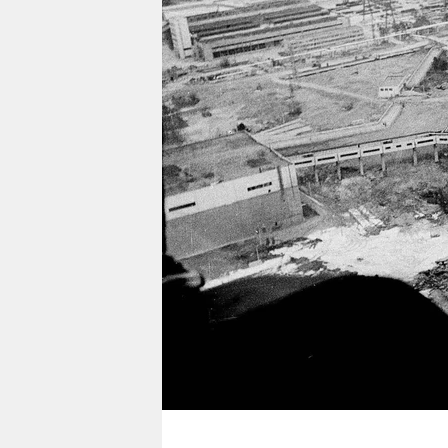
berlin
nord
wahrheit
verlag
verlag
veranstaltungen
shop
fragen & hilfe
unterstützen
abo
genossenschaft