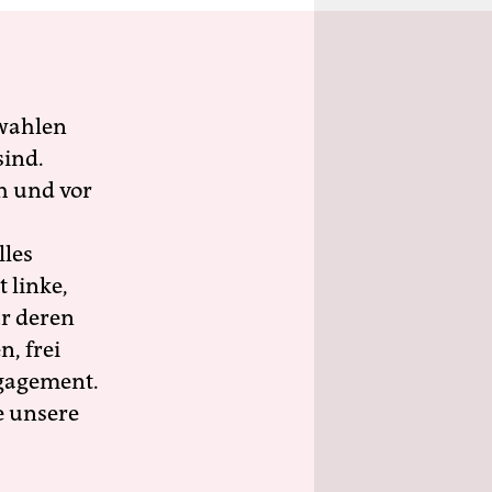
wahlen
sind.
h und vor
lles
 linke,
ür deren
n, frei
ngagement.
e unsere