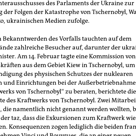
nterausschusses des Parlaments der Ukraine zur
g der Folgen der Katastrophe von Tschernobyl, Wa
o, ukrainischen Medien zufolge.
h Bekanntwerden des Vorfalls tauchten auf dem
ände zahlreiche Besucher auf, darunter der ukra
ster. Am 14. Februar tagte eine Kommission von
skräften aus dem Gebiet Kiew in Tschernobyl, um
ändigung des physischen Schutzes der nuklearen
n und Einrichtungen bei der Außerbetriebnahme
erks von Tschernobyl“ zu beraten, berichtete die
ite des Kraftwerks von Tschernobyl. Zwei Mitarbei
, die namentlich nicht genannt werden wollten, 
der taz, dass die Exkursionen zum Kraftwerk wi
en. Konsequenzen zogen lediglich die beiden fra
hmen Vinci und Bouygues, die an einer neuen