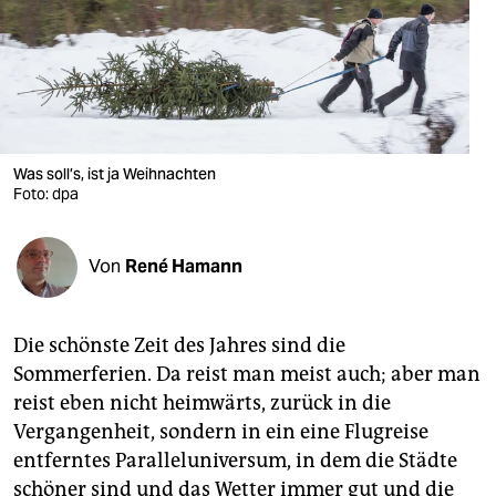
berlin
nord
wahrheit
verlag
Was soll’s, ist ja Weihnachten
Foto: dpa
verlag
veranstaltungen
Von
René Hamann
shop
fragen & hilfe
Die schönste Zeit des Jahres sind die
unterstützen
Sommerferien. Da reist man meist auch; aber man
reist eben nicht heimwärts, zurück in die
abo
Vergangenheit, sondern in ein eine Flugreise
genossenschaft
entferntes Paralleluniversum, in dem die Städte
schöner sind und das Wetter immer gut und die