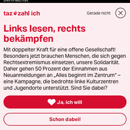
taz
zahl ich
Gerade nicht

Vor Ort
Links lesen, rechts
Live im Stream
bekämpfen
Vergangene
Mit doppelter Kraft für eine offene Gesellschaft!
Besonders jetzt brauchen Menschen, die sich gegen
taz lab 2027
Rechtsextremismus einsetzen, unsere Solidarität.
Daher gehen 50 Prozent der Einnahmen aus
Neuanmeldungen an „Alles beginnt im Zentrum“ –
eine Kampagne, die bedrohte linke Kulturzentren
Mehr taz Lesestoff
und Jugendorte unterstützt. Sind Sie dabei?

taz Blogs
Ja, ich will
taz FUTURZWEI
Schon dabei!
Le Monde diplomatique