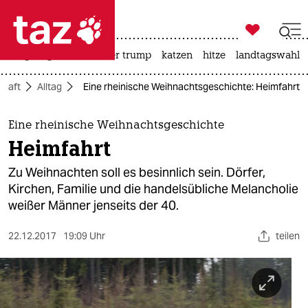

taz zahl ich
bergsteigen
usa unter trump
katzen
hitze
landtagswahl i

taz zahl ich
chaft
Alltag
Eine rheinische Weihnachtsgeschichte: Heimfahrt
taz zahl ich
themen
Eine rheinische Weihnachtsgeschichte
Heimfahrt
politik
Zu Weihnachten soll es besinnlich sein. Dörfer,
öko
Kirchen, Familie und die handelsübliche Melancholie
weißer Männer jenseits der 40.
gesellschaft
22.12.2017
19:09 Uhr
teilen
kultur
sport