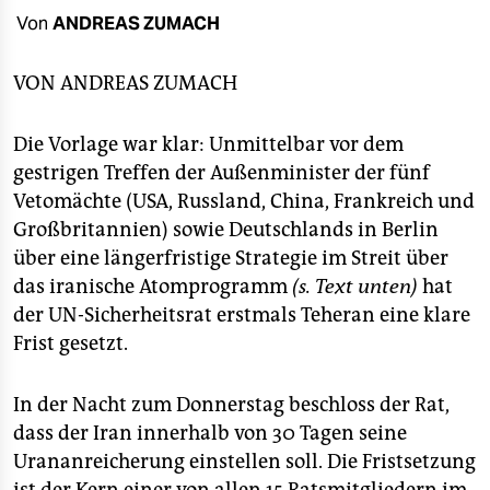
berlin
Von
ANDREAS ZUMACH
nord
VON
ANDREAS ZUMACH
wahrheit
Die Vorlage war klar: Unmittelbar vor dem
verlag
gestrigen Treffen der Außenminister der fünf
verlag
Vetomächte (USA, Russland, China, Frankreich und
Großbritannien) sowie Deutschlands in Berlin
veranstaltungen
über eine längerfristige Strategie im Streit über
shop
das iranische Atomprogramm
(s. Text unten)
hat
der UN-Sicherheitsrat erstmals Teheran eine klare
fragen & hilfe
Frist gesetzt.
unterstützen
In der Nacht zum Donnerstag beschloss der Rat,
abo
dass der Iran innerhalb von 30 Tagen seine
genossenschaft
Urananreicherung einstellen soll. Die Fristsetzung