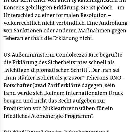
ist der Kern einer von allen 15 Ratsmitgliedern im
epaper login
Konsens gebilligten Erklärung. Sie ist jedoch – im
Unterschied zu einer formalen Resolution –
völkerrechtlich nicht verbindlich. Eine Androhung
von Sanktionen oder anderen Maßnahmen gegen
Teheran enthält die Erklärung nicht.
US-Außenministerin Condoleezza Rice begrüßte
die Erklärung des Sicherheitsrates schnell als
„wichtigen diplomatischen Schritt“. Der Iran sei
„nun stärker isoliert als je zuvor“. Teherans UNO-
Botschafter Javad Zarif erklärte dagegen, sein
Land werde sich „keinem internationalem Druck
beugen und nicht das Recht aufgeben zur
Produktion von Nuklearbrennstäben für ein
friedliches Atomenergie-Programm“.