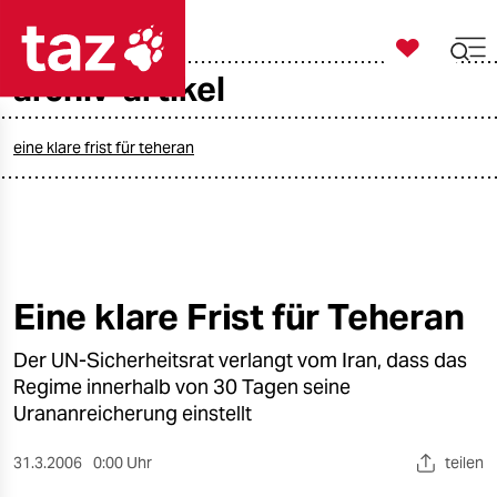

taz zahl ich
archiv-artikel

taz zahl ich
taz zahl ich
eine klare frist für teheran
themen
politik
öko
Eine klare Frist für Teheran
gesellschaft
Der UN-Sicherheitsrat verlangt vom Iran, dass das
Regime innerhalb von 30 Tagen seine
kultur
Urananreicherung einstellt
sport
31.3.2006
0:00 Uhr
teilen