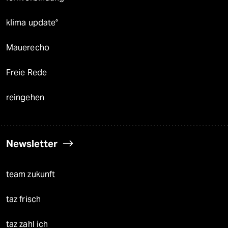
klima update°
Mauerecho
Freie Rede
reingehen
Newsletter
team zukunft
taz frisch
taz zahl ich