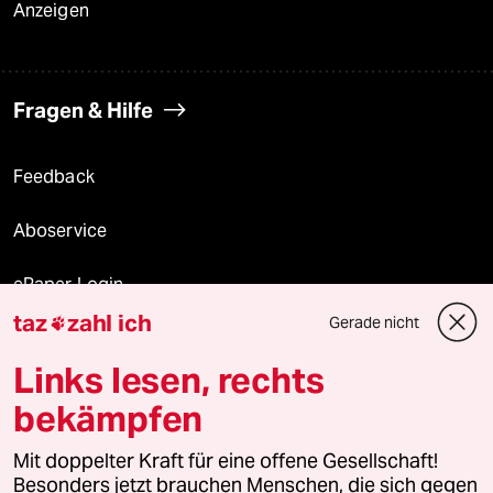
Anzeigen
Fragen & Hilfe
Feedback
Aboservice
ePaper Login
taz
zahl ich
Gerade nicht

Downloads für Abonnierende
Links lesen, rechts
bekämpfen
© 2026 taz Verlags und Vertriebs GmbH
Mit doppelter Kraft für eine offene Gesellschaft!
Alle Rechte vorbehalten. Bei rechtlichen Fragen oder für Genehmigungen
wenden Sie sich bitte an
lizenzen@taz.de
Besonders jetzt brauchen Menschen, die sich gegen