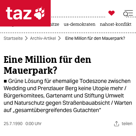

taz zahl ich
krieg in der ukraine
hitze
us-demokraten
nahost-konflikt

taz zahl ich
Startseite
Archiv-Artikel
Eine Million für den Mauerpark?
taz zahl ich
themen
Eine Million für den
Mauerpark?
politik
■ Grüne Lösung für ehemalige Todeszone zwischen
öko
Wedding und Prenzlauer Berg keine Utopie mehr /
Bürgerkomitees, Gartenamt und Stiftung Umwelt
gesellschaft
und Naturschutz gegen Straßenbauabsicht / Warten
kultur
auf „gesamtübergreifendes Gutachten“
sport
25.7.1990
0:00 Uhr
teilen