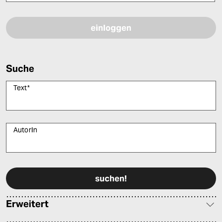
Bitte füllen Sie alle Pflichtfelder (*) aus, um fortfahren zu können.
Suche
Text
*
AutorIn
Bitte füllen Sie alle Pflichtfelder (*) aus, um fortfahren zu können.
Erweitert