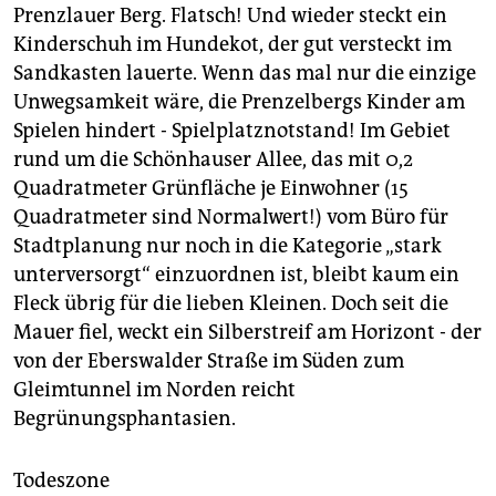
berlin
Prenzlauer Berg. Flatsch! Und wieder steckt ein
Kinderschuh im Hundekot, der gut versteckt im
nord
Sandkasten lauerte. Wenn das mal nur die einzige
wahrheit
Unwegsamkeit wäre, die Prenzelbergs Kinder am
Spielen hindert - Spielplatznotstand! Im Gebiet
verlag
rund um die Schönhauser Allee, das mit 0,2
Quadratmeter Grünfläche je Einwohner (15
verlag
Quadratmeter sind Normalwert!) vom Büro für
veranstaltungen
Stadtplanung nur noch in die Kategorie „stark
unterversorgt“ einzuordnen ist, bleibt kaum ein
shop
Fleck übrig für die lieben Kleinen. Doch seit die
fragen & hilfe
Mauer fiel, weckt ein Silberstreif am Horizont - der
von der Eberswalder Straße im Süden zum
unterstützen
Gleimtunnel im Norden reicht
abo
Begrünungsphantasien.
genossenschaft
Todeszone