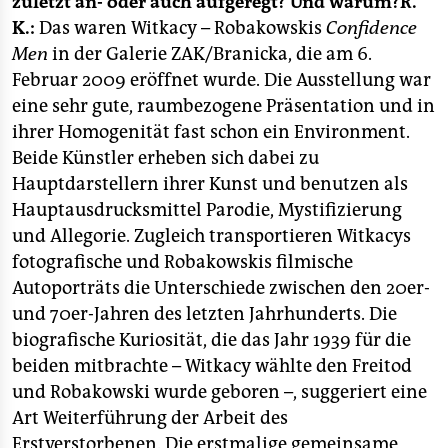
berlin
zuletzt an- oder auch aufgeregt? Und warum?
R.
K.:
Das waren Witkacy – Robakowskis
Confidence
nord
Men
in der Galerie ZAK/Branicka, die am 6.
Februar 2009 eröffnet wurde. Die Ausstellung war
wahrheit
eine sehr gute, raumbezogene Präsentation und in
ihrer Homogenität fast schon ein Environment.
verlag
Beide Künstler erheben sich dabei zu
verlag
Hauptdarstellern ihrer Kunst und benutzen als
Hauptausdrucksmittel Parodie, Mystifizierung
veranstaltungen
und Allegorie. Zugleich transportieren Witkacys
shop
fotografische und Robakowskis filmische
Autoporträts die Unterschiede zwischen den 20er-
fragen & hilfe
und 70er-Jahren des letzten Jahrhunderts. Die
unterstützen
biografische Kuriosität, die das Jahr 1939 für die
beiden mitbrachte – Witkacy wählte den Freitod
abo
und Robakowski wurde geboren –, suggeriert eine
genossenschaft
Art Weiterführung der Arbeit des
Erstverstorbenen. Die erstmalige gemeinsame