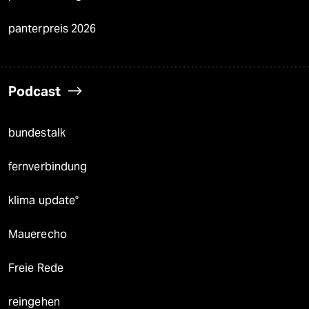
panterpreis 2026
Podcast
bundestalk
fernverbindung
klima update°
Mauerecho
Freie Rede
reingehen