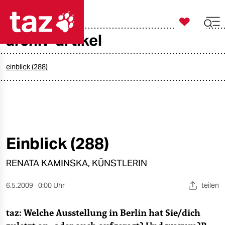

taz zahl ich
archiv-artikel

taz zahl ich
taz zahl ich
einblick (288)
themen
politik
öko
Einblick (288)
gesellschaft
RENATA KAMINSKA, KÜNSTLERIN
kultur
6.5.2009
0:00 Uhr
teilen
sport
taz: Welche Ausstellung in Berlin hat Sie/dich