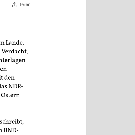
teilen
om Lande,
m Verdacht,
nterlagen
nen
it den
das NDR-
 Ostern
.
schreibt,
im BND-