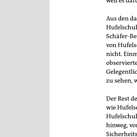
weil es da
Aus den da
Hufelschul
Schäfer-Be
von Hufels
nicht. Ein
observiert
Gelegentli
zu sehen, 
Der Rest d
wie Hufels
Hufelschul
hinweg, vo
Sicherheit