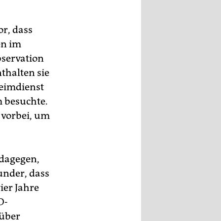
r, dass
en im
bservation
thalten sie
heimdienst
 besuchte.
 vorbei, um
 dagegen,
under, dass
ier Jahre
D-
rüber