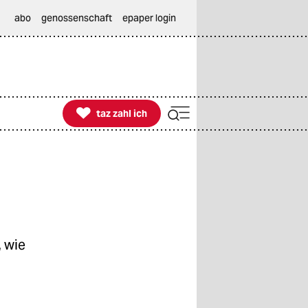
abo
genossenschaft
epaper login

taz zahl ich
taz zahl ich
 wie