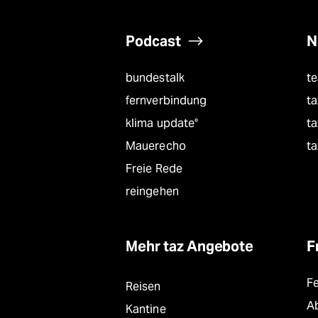
Podcast
N
bundestalk
t
fernverbindung
ta
klima update°
ta
Mauerecho
ta
Freie Rede
reingehen
Mehr taz Angebote
F
F
Reisen
A
Kantine