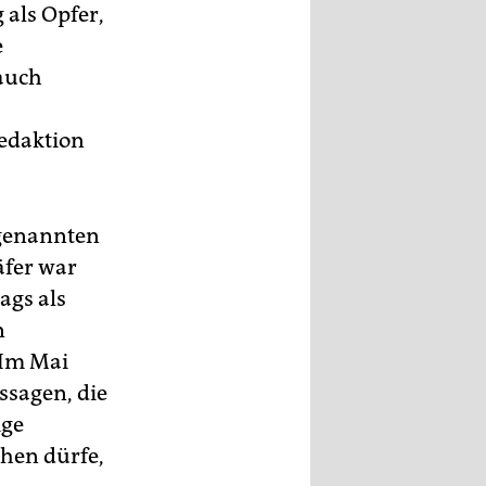
 als Opfer,
e
 auch
edaktion
ogenannten
äfer war
gs als
n
 Im Mai
ssagen, die
ige
chen dürfe,