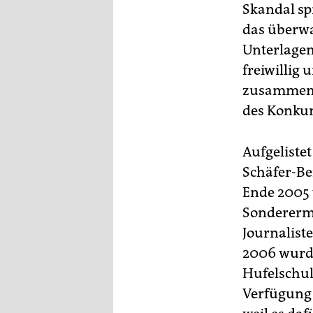
epaper login
Skandal spi
das überwa
Unterlagen
freiwillig
zusammenar
des Konkur
Aufgeliste
Schäfer-Be
Ende 2005
Sonderermi
Journalist
2006 wurde
Hufelschul
Verfügung 