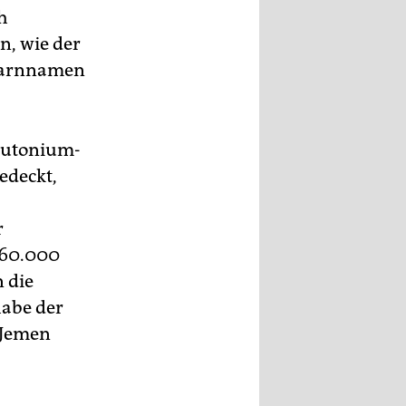
h
en, wie der
 Tarnnamen
Plutonium-
edeckt,
r
60.000
 die
habe der
 Jemen