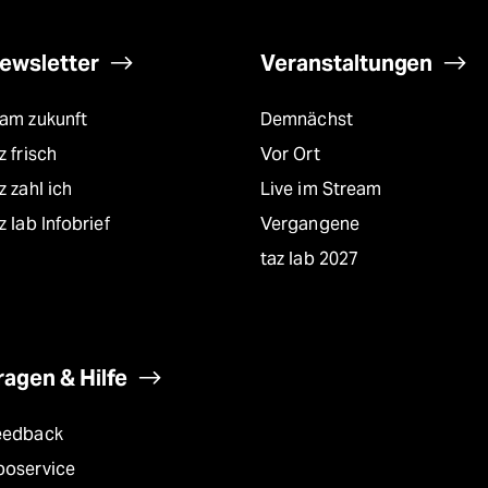
ewsletter
Veranstaltungen
eam zukunft
Demnächst
z frisch
Vor Ort
z zahl ich
Live im Stream
z lab Infobrief
Vergangene
taz lab 2027
ragen & Hilfe
eedback
boservice