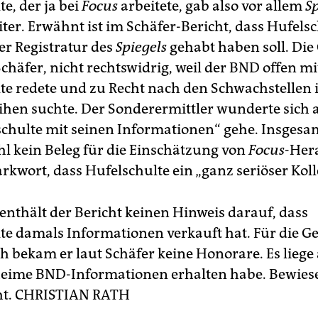
e, der ja bei
Focus
arbeitete, gab also vor allem
S
ter. Erwähnt ist im Schäfer-Bericht, dass Hufelsc
er Registratur des
Spiegels
gehabt haben soll. Die
chäfer, nicht rechtswidrig, weil der BND offen mi
te redete und zu Recht nach den Schwachstellen 
ihen suchte. Der Sonderermittler wunderte sich a
schulte mit seinen Informationen“ gehe. Insgesam
hl kein Beleg für die Einschätzung von
Focus
-Her
kwort, dass Hufelschulte ein „ganz seriöser Kolle
nthält der Bericht keinen Hinweis darauf, dass
te damals Informationen verkauft hat. Für die G
ch bekam er laut Schäfer keine Honorare. Es liege
heime BND-Informationen erhalten habe. Bewiese
ht.
CHRISTIAN RATH