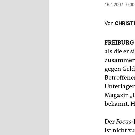
berlin
16.4.2007
0:00
nord
Von
CHRIST
wahrheit
verlag
FREIBURG
als die er s
verlag
zusammen 
veranstaltungen
gegen Geld 
shop
Betroffene
Unterlagen
fragen & hilfe
Magazin „
unterstützen
bekannt. H
abo
Der
Focus
-
genossenschaft
ist nicht 