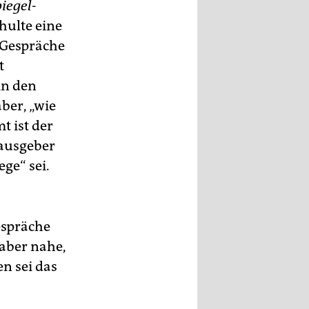
piegel
-
hulte eine
 Gespräche
t
in den
ber, „wie
t ist der
ausgeber
ge“ sei.
espräche
 aber nahe,
n sei das