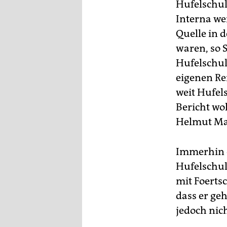
Hufelschult
Interna wei
Quelle in d
waren, so S
Hufelschul
eigenen Re
weit Hufel
Bericht wo
Helmut Mar
Immerhin e
Hufelschul
mit Foerts
dass er ge
jedoch nic