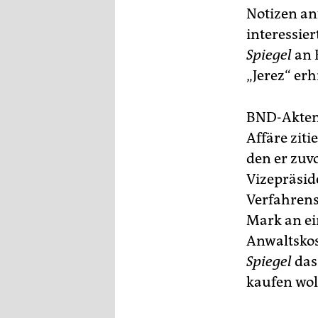
Notizen an
interessier
Spiegel
an 
„Jerez“ erh
BND-Akten,
Affäre zit
den er zuvo
Vizepräsid
Verfahren
Mark an ei
Anwaltskos
Spiegel
das
kaufen wol