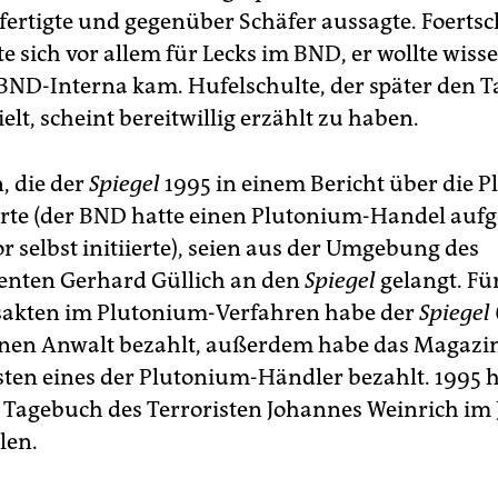
fertigte und gegenüber Schäfer aussagte. Foertsc
te sich vor allem für Lecks im BND, er wollte wiss
BND-Interna kam. Hufelschulte, der später den
ielt, scheint bereitwillig erzählt zu haben.
 die der
Spiegel
1995 in einem Bericht über die 
ierte (der BND hatte einen Plutonium-Handel aufg
r selbst initiierte), seien aus der Umgebung des
enten Gerhard Güllich an den
Spiegel
gelangt. Fü
sakten im Plutonium-Verfahren habe der
Spiegel
nen Anwalt bezahlt, außerdem habe das Magazin
ten eines der Plutonium-Händler bezahlt. 1995 
 Tagebuch des Terroristen Johannes Weinrich im
len.