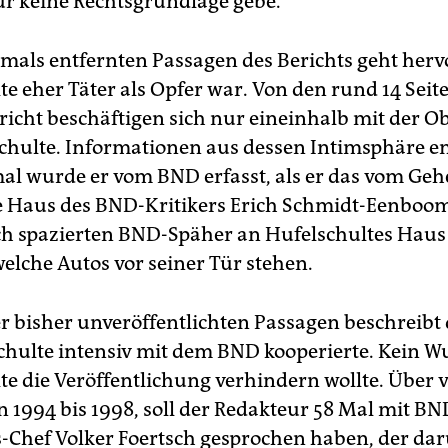
für keine Rechtsgrundlage gebe.
mals entfernten Passagen des Berichts geht hervo
te eher Täter als Opfer war. Von den rund 14 Seit
richt beschäftigen sich nur eineinhalb mit der O
chulte. Informationen aus dessen Intimsphäre en
mal wurde er vom BND erfasst, als er das vom Ge
e Haus des BND-Kritikers Erich Schmidt-Eenboom
ch spazierten BND-Späher an Hufelschultes Haus
welche Autos vor seiner Tür stehen.
er bisher unveröffentlichten Passagen beschreibt
chulte intensiv mit dem BND kooperierte. Kein W
te die Veröffentlichung verhindern wollte. Über v
n 1994 bis 1998, soll der Redakteur 58 Mal mit BN
s-Chef Volker Foertsch gesprochen haben, der da