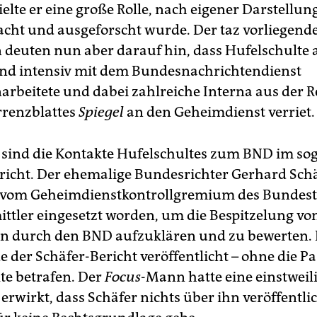
elte er eine große Rolle, nach eigener Darstellung
cht und ausgeforscht wurde. Der taz vorliegend
 deuten nun aber darauf hin, dass Hufelschulte
 und intensiv mit dem Bundesnachrichtendienst
beitete und dabei zahlreiche Interna aus der R
renzblattes
Spiegel
an den Geheimdienst verriet.
t sind die Kontakte Hufelschultes zum BND im s
richt. Der ehemalige Bundesrichter Gerhard Sch
 vom Geheimdienstkontrollgremium des Bundesta
ttler eingesetzt worden, um die Bespitzelung vo
en durch den BND aufzuklären und zu bewerten.
 der Schäfer-Bericht veröffentlicht – ohne die Pa
te betrafen. Der
Focus
-Mann hatte eine einstweil
erwirkt, dass Schäfer nichts über ihn veröffentli