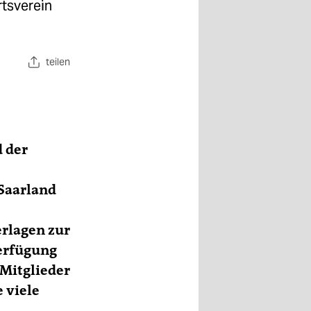
rtsverein
teilen
d der
 Saarland
rlagen zur
erfügung
 Mitglieder
 viele