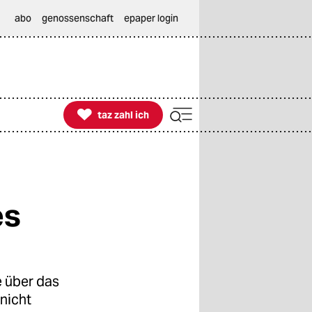
abo
genossenschaft
epaper login

taz zahl ich
taz zahl ich
es
e über das
nicht