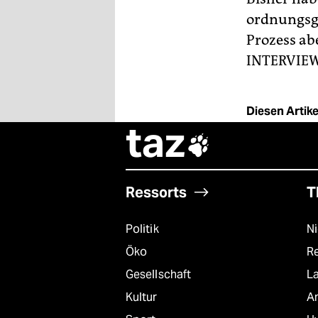
ordnungsg
Prozess abe
INTERVIEW
Diesen Artikel
taz

Ressorts
T
Politik
N
Öko
R
Gesellschaft
L
Kultur
A