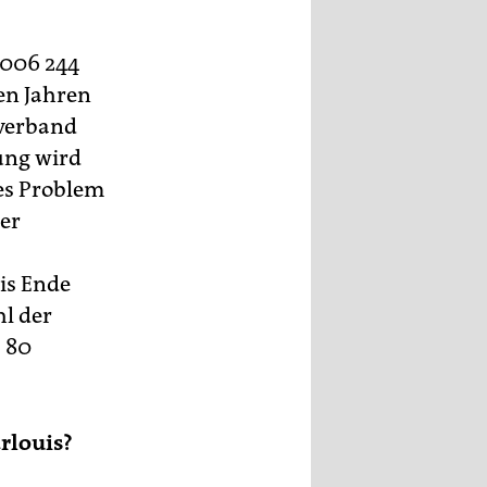
2006 244
den Jahren
sverband
ung wird
hes Problem
der
is Ende
hl der
s 80
rlouis?