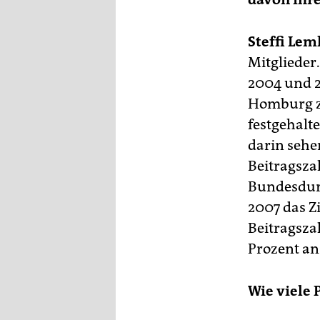
epaper login
Steffi Lem
Mitglieder.
2004 und 2
Homburg zw
festgehalt
darin sehe
Beitragsza
Bundesdurc
2007 das Z
Beitragsza
Prozent a
Wie viele 