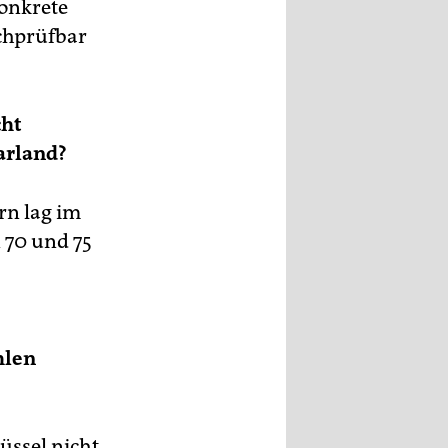
konkrete
achprüfbar
cht
arland?
rn lag im
 70 und 75
hlen
üssel nicht