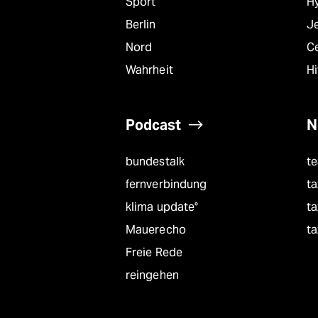
Sport
Hy
Berlin
J
Nord
C
Wahrheit
Hi
Podcast
N
bundestalk
t
fernverbindung
ta
klima update°
ta
Mauerecho
ta
Freie Rede
reingehen