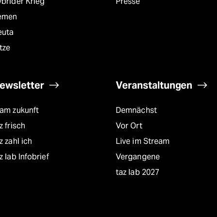
brider Krieg
Presse
emen
euta
tze
ewsletter
Veranstaltungen
eam zukunft
Demnächst
z frisch
Vor Ort
z zahl ich
Live im Stream
z lab Infobrief
Vergangene
taz lab 2027