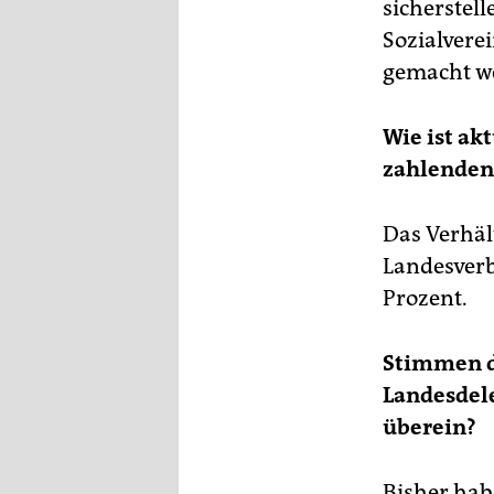
sicherstell
Sozialvere
gemacht w
Wie ist ak
zahlenden
Das Verhäl
Landesverb
Prozent.
Stimmen d
Landesdel
überein?
Bisher habe