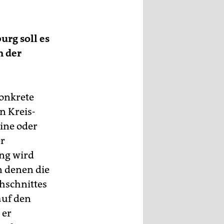
rg soll es
n der
konkrete
n Kreis-
eine oder
er
ng wird
n denen die
hschnittes
auf den
 er