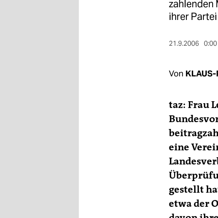
berlin
zahlenden 
ihrer Partei
nord
wahrheit
21.9.2006
0:00
verlag
Von
KLAUS-
verlag
taz: Frau 
veranstaltungen
Bundesvor
shop
beitragzah
fragen & hilfe
eine Verei
Landesver
unterstützen
Überprüfu
abo
gestellt h
genossenschaft
etwa der O
davon ihre