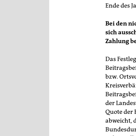
Ende des J
Bei den ni
sich aussc
Zahlung be
Das Festle
Beitragsbe
bzw. Ortsv
Kreisverbä
Beitragsbe
der Landes
Quote der 
abweicht, 
Bundesdurc