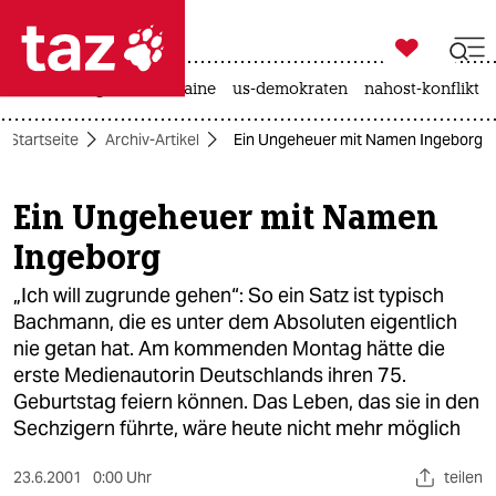

taz zahl ich
hitze
krieg in der ukraine
us-demokraten
nahost-konflikt

taz zahl ich
Startseite
Archiv-Artikel
Ein Ungeheuer mit Namen Ingeborg
taz zahl ich
themen
Ein Ungeheuer mit Namen
Ingeborg
politik
„Ich will zugrunde gehen“: So ein Satz ist typisch
öko
Bachmann, die es unter dem Absoluten eigentlich
nie getan hat. Am kommenden Montag hätte die
gesellschaft
erste Medienautorin Deutschlands ihren 75.
kultur
Geburtstag feiern können. Das Leben, das sie in den
Sechzigern führte, wäre heute nicht mehr möglich
sport
23.6.2001
0:00 Uhr
teilen