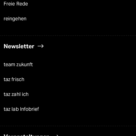
Freie Rede
reingehen
Newsletter
team zukunft
taz frisch
taz zahl ich
taz lab Infobrief