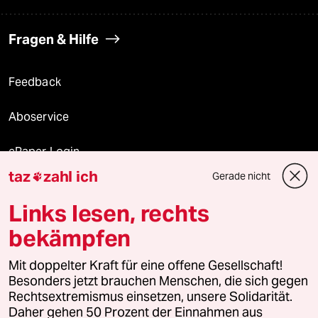
Fragen & Hilfe
Feedback
Aboservice
ePaper Login
taz
zahl ich
Gerade nicht

Downloads für Abonnierende
Links lesen, rechts
bekämpfen
© 2026 taz Verlags und Vertriebs GmbH
Mit doppelter Kraft für eine offene Gesellschaft!
Alle Rechte vorbehalten. Bei rechtlichen Fragen oder für Genehmigungen
wenden Sie sich bitte an
lizenzen@taz.de
Besonders jetzt brauchen Menschen, die sich gegen
Rechtsextremismus einsetzen, unsere Solidarität.
Daher gehen 50 Prozent der Einnahmen aus