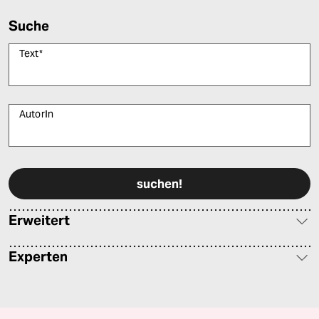
Suche
Text
*
AutorIn
Bitte füllen Sie alle Pflichtfelder (*) aus, um fortfahren zu können.
Erweitert
Experten