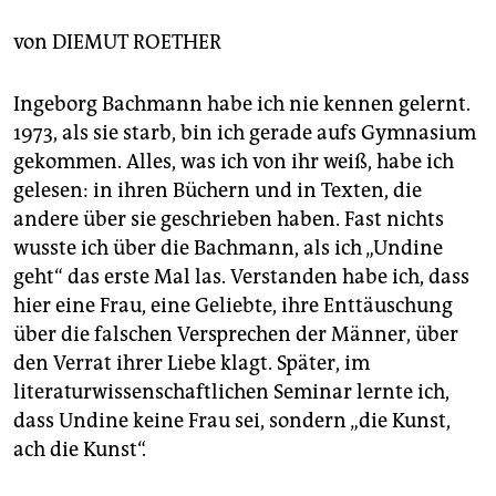
berlin
von
DIEMUT ROETHER
nord
wahrheit
Ingeborg Bachmann habe ich nie kennen gelernt.
1973, als sie starb, bin ich gerade aufs Gymnasium
verlag
gekommen. Alles, was ich von ihr weiß, habe ich
gelesen: in ihren Büchern und in Texten, die
verlag
andere über sie geschrieben haben. Fast nichts
veranstaltungen
wusste ich über die Bachmann, als ich „Undine
geht“ das erste Mal las. Verstanden habe ich, dass
shop
hier eine Frau, eine Geliebte, ihre Enttäuschung
fragen & hilfe
über die falschen Versprechen der Männer, über
den Verrat ihrer Liebe klagt. Später, im
unterstützen
literaturwissenschaftlichen Seminar lernte ich,
abo
dass Undine keine Frau sei, sondern „die Kunst,
ach die Kunst“.
genossenschaft