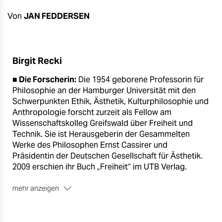
berlin
Von
JAN FEDDERSEN
nord
wahrheit
Birgit Recki
verlag
■ Die Forscherin:
Die 1954 geborene Professorin für
verlag
Philosophie an der Hamburger Universität mit den
Schwerpunkten Ethik, Ästhetik, Kulturphilosophie und
veranstaltungen
Anthropologie forscht zurzeit als Fellow am
Wissenschaftskolleg Greifswald über Freiheit und
shop
Technik. Sie ist Herausgeberin der Gesammelten
Werke des Philosophen Ernst Cassirer und
fragen & hilfe
Präsidentin der Deutschen Gesellschaft für Ästhetik.
unterstützen
2009 erschien ihr Buch „Freiheit“ im UTB Verlag.
abo
mehr anzeigen
■ Im Gespräch:
Unter dem Titel „Denn das Gute liegt
genossenschaft
so nah? Hannah Arendt neu gelesen oder: Haltungen,
Anstand und Stil in der politischen Krise“ spricht