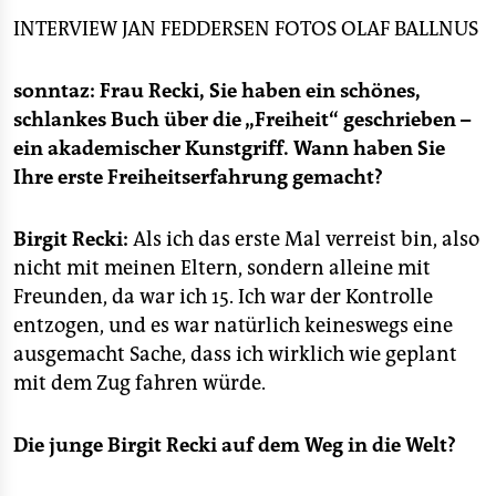
epaper login
Birgit Recki an diesem Samstag mit Jan Feddersen
INTERVIEW
JAN FEDDERSEN
FOTOS
OLAF BALLNUS
beim tazlab in Berlin.
sonntaz:
Frau Recki, Sie haben ein schönes,
schlankes Buch über die „Freiheit“ geschrieben –
ein akademischer Kunstgriff. Wann haben Sie
Ihre erste Freiheitserfahrung gemacht?
Birgit Recki:
Als ich das erste Mal verreist bin, also
nicht mit meinen Eltern, sondern alleine mit
Freunden, da war ich 15. Ich war der Kontrolle
entzogen, und es war natürlich keineswegs eine
ausgemacht Sache, dass ich wirklich wie geplant
mit dem Zug fahren würde.
Die junge Birgit Recki auf dem Weg in die Welt?