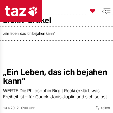

taz zahl ich
archiv-artikel

taz zahl ich
taz zahl ich
„ein leben, das ich bejahen kann“
themen
politik
öko
„Ein Leben, das ich bejahen
kann“
gesellschaft
WERTE Die Philosophin Birgit Recki erklärt, was
kultur
Freiheit ist – für Gauck, Janis Joplin und sich selbst
sport
14.4.2012
0:00 Uhr
teilen