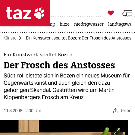

taz zahl ich
katzen
usa unter trump
hitze
niedrigwasser
landtagswahl

taz zahl ich
Künste
Ein Kunstwerk spaltet Bozen: Der Frosch des Anstosses
taz zahl ich
themen
Ein Kunstwerk spaltet Bozen
Der Frosch des Anstosses
politik
Südtirol leistete sich in Bozen ein neues Museum für
öko
Gegenwartskunst und auch gleich den dazu
gehörigen Skandal. Gestritten wird um Martin
gesellschaft
Kippenbergers Frosch am Kreuz.
kultur
11.8.2008
2:00 Uhr
teilen
sport