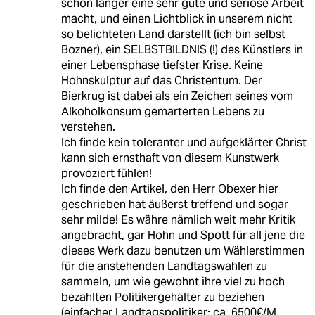
schon länger eine sehr gute und seriöse Arbeit
macht, und einen Lichtblick in unserem nicht
so belichteten Land darstellt (ich bin selbst
Bozner), ein SELBSTBILDNIS (!) des Künstlers in
einer Lebensphase tiefster Krise. Keine
Hohnskulptur auf das Christentum. Der
Bierkrug ist dabei als ein Zeichen seines vom
Alkoholkonsum gemarterten Lebens zu
verstehen.
Ich finde kein toleranter und aufgeklärter Christ
kann sich ernsthaft von diesem Kunstwerk
provoziert fühlen!
Ich finde den Artikel, den Herr Obexer hier
geschrieben hat äußerst treffend und sogar
sehr milde! Es währe nämlich weit mehr Kritik
angebracht, gar Hohn und Spott für all jene die
dieses Werk dazu benutzen um Wählerstimmen
für die anstehenden Landtagswahlen zu
sammeln, um wie gewohnt ihre viel zu hoch
bezahlten Politikergehälter zu beziehen
(einfacher Landtagspolitiker: ca. 6500€/M,