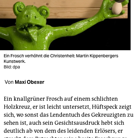
berlin
nord
wahrheit
verlag
verlag
Ein Frosch verhöhnt die Christenheit: Martin Kippenbergers
Kunstwerk.
veranstaltungen
Bild: dpa
shop
Von
Maxi Obexer
fragen & hilfe
Ein knallgrüner Frosch auf einem schlichten
unterstützen
Holzkreuz, er ist leicht untersetzt, Hüftspeck zeigt
sich, wo sonst das Lendentuch des Gekreuzigten zu
abo
sehen ist, auch sein Gesichtsausdruck hebt sich
genossenschaft
deutlich ab von dem des leidenden Erlösers, er