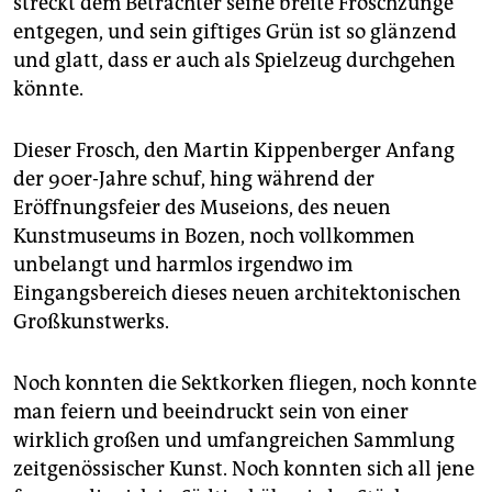
streckt dem Betrachter seine breite Froschzunge
epaper login
entgegen, und sein giftiges Grün ist so glänzend
und glatt, dass er auch als Spielzeug durchgehen
könnte.
Dieser Frosch, den Martin Kippenberger Anfang
der 90er-Jahre schuf, hing während der
Eröffnungsfeier des Museions, des neuen
Kunstmuseums in Bozen, noch vollkommen
unbelangt und harmlos irgendwo im
Eingangsbereich dieses neuen architektonischen
Großkunstwerks.
Noch konnten die Sektkorken fliegen, noch konnte
man feiern und beeindruckt sein von einer
wirklich großen und umfangreichen Sammlung
zeitgenössischer Kunst. Noch konnten sich all jene