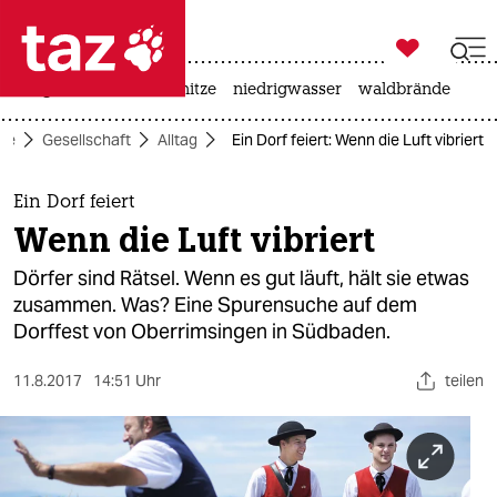

taz zahl ich
krieg in der ukraine
hitze
niedrigwasser
waldbrände

taz zahl ich
ite
Gesellschaft
Alltag
Ein Dorf feiert: Wenn die Luft vibriert
taz zahl ich
themen
Ein Dorf feiert
Wenn die Luft vibriert
politik
Dörfer sind Rätsel. Wenn es gut läuft, hält sie etwas
öko
zusammen. Was? Eine Spurensuche auf dem
Dorffest von Oberrimsingen in Südbaden.
gesellschaft
11.8.2017
14:51 Uhr
teilen
kultur
sport