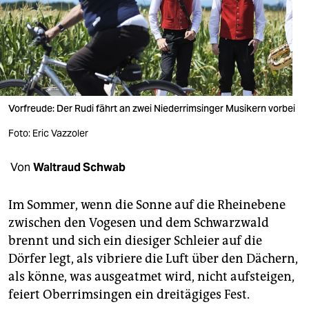
berlin
nord
wahrheit
verlag
Vorfreude: Der Rudi fährt an zwei Niederrimsinger Musikern vorbei
verlag
Foto: Eric Vazzoler
veranstaltungen
Von
Waltraud Schwab
shop
fragen & hilfe
Im Sommer, wenn die Sonne auf die Rheinebene
zwischen den Vogesen und dem Schwarzwald
unterstützen
brennt und sich ein diesiger Schleier auf die
abo
Dörfer legt, als vibriere die Luft über den Dächern,
als könne, was ausgeatmet wird, nicht aufsteigen,
genossenschaft
feiert Oberrimsingen ein dreitägiges Fest.