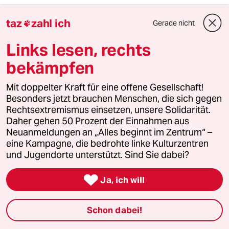
taz
zahl ich
5
Forstwissenschaftler über Brände
Gerade nicht

„Der Mythos vom Brandstifter hält sich
Links lesen, rechts
hartnäckig“
bekämpfen
6
Enorme Gewinne für Ölkonzerne
Mit doppelter Kraft für eine offene Gesellschaft!
Besonders jetzt brauchen Menschen, die sich gegen
Bitte abschöpfen!
Rechtsextremismus einsetzen, unsere Solidarität.
Daher gehen 50 Prozent der Einnahmen aus
Neuanmeldungen an „Alles beginnt im Zentrum“ –
taz
eine Kampagne, die bedrohte linke Kulturzentren

und Jugendorte unterstützt. Sind Sie dabei?
Folgen Sie uns

Ja, ich will
Schon dabei!
Ressorts