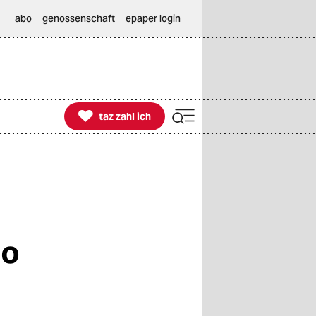
abo
genossenschaft
epaper login

taz zahl ich
taz zahl ich
co