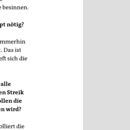
e besinnen.
pt nötig?
. Immerhin
 Das ist
ft sich die
alle
en Streik
llen die
en wird?
liert die