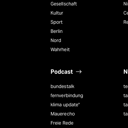
Gesellschaft
N
Kultur
C
Sport
R
Berlin
Nord
Wahrheit
Podcast
N
bundestalk
t
fernverbindung
ta
klima update°
ta
Mauerecho
ta
Freie Rede