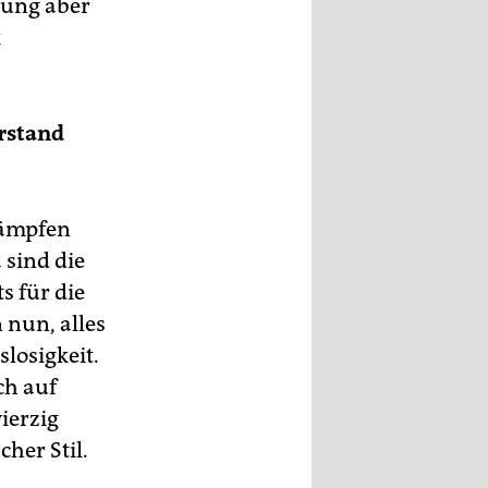
nung aber
k
erstand
 kämpfen
 sind die
ts für die
 nun, alles
losigkeit.
ch auf
vierzig
her Stil.