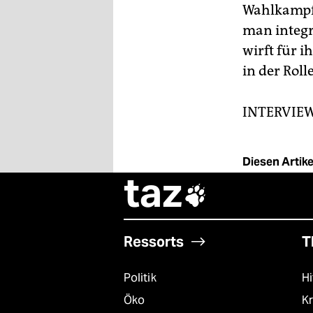
Wahlkampf 
man integr
wirft für i
in der Roll
INTERVIE
Diesen Artikel
taz

Ressorts
T
Politik
Hi
Öko
Kr