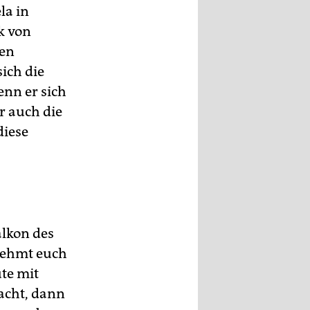
la in
k von
nen
ich die
enn er sich
r auch die
diese
alkon des
 nehmt euch
ute mit
macht, dann