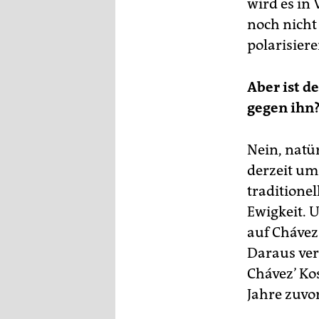
wird es in
noch nicht
polarisiere
Aber ist d
gegen ihn
Nein, natür
derzeit um
traditionel
Ewigkeit. 
auf Chávez
Daraus ver
Chávez’ Kos
Jahre zuvor