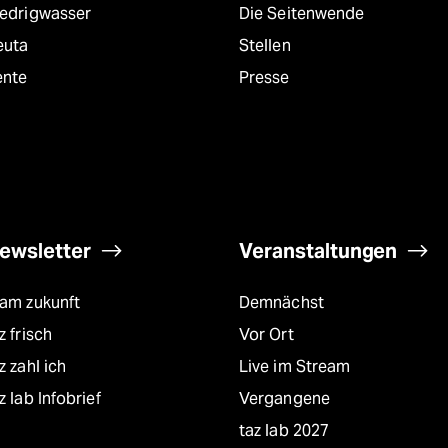
iedrigwasser
Die Seitenwende
euta
Stellen
ente
Presse
ewsletter
Veranstaltungen
eam zukunft
Demnächst
z frisch
Vor Ort
z zahl ich
Live im Stream
z lab Infobrief
Vergangene
taz lab 2027