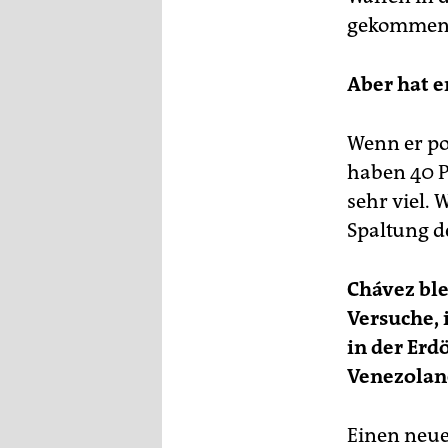
epaper login
gekommen. 
Aber hat e
Wenn er po
haben 40 P
sehr viel. 
Spaltung d
Chávez ble
Versuche, 
in der Erd
Venezolane
Einen neue