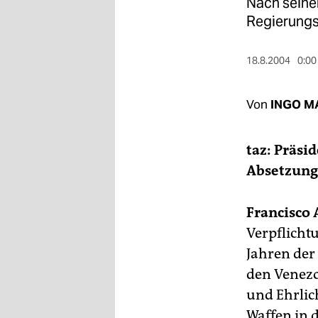
berlin
Nach seine
Regierungs
nord
18.8.2004
0:00
wahrheit
verlag
Von
INGO M
verlag
taz: Präsi
veranstaltungen
Absetzung 
shop
fragen & hilfe
Francisco 
Verpflicht
unterstützen
Jahren de
abo
den Venezo
genossenschaft
und Ehrlic
Waffen in 