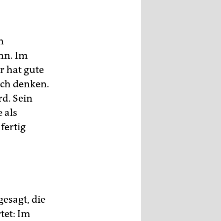
n
inn. Im
r hat gute
sch denken.
rd. Sein
 als
fertig
gesagt, die
tet: Im