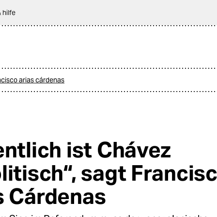
 hilfe
ancisco arias cárdenas
entlich ist Chávez
litisch“, sagt Francis
s Cárdenas