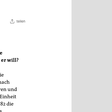
teilen
ne
er will?
ie
nach
ren und
Einheit
82 die
s