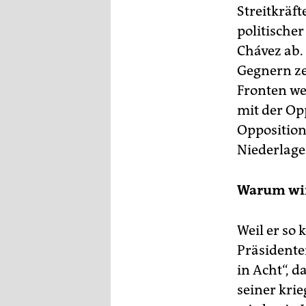
Streitkräf
politischer
Chávez ab.
Gegnern ze
Fronten we
mit der Op
Opposition 
Niederlage
Warum wir
Weil er so
Präsidente
in Acht“, d
seiner kri