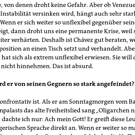
te, von denen droht keine Gefahr. Aber ob Venezue
 Instabilität versinken wird, hängt auch sehr star
 Wenn er sich weiter so unflexibel gegenüber sei
igt, dann droht uns eine permanente Krise, weil s
iter verhärten. Deshalb ist Chávez gut beraten, w
position an einen Tisch setzt und verhandelt. Abe
hat sich als extrem unflexibel erwiesen. Sie will 
 nicht hinnehmen. Das ist absurd.
d er von seinen Gegnern so stark angefeindet?
 konfrontativ ist. Als er am Sonntagmorgen vom B
npalasts das alte Freiheitslied sang „Oligarchen
a dachte ich nur: Ach mein Gott! Er greift diese Le
egerischen Sprache direkt an. Wenn er weiter so 