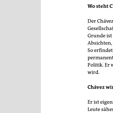
Wo steht C
Der Chávez,
Gesellscha
Grunde ist 
Absichten,
So erfindet
permanente
Politik. Er
wird.
Chávez wir
Er ist eige
Leute sähe