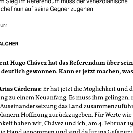
m Sieg im Referendum muss der venezolanische
chef nun auf seine Gegner zugehen
 Uhr
ALCHER
dent Hugo Chávez hat das Referendum über sei
deutlich gewonnen. Kann er jetzt machen, was 
Arias Cárdenas:
Er hat jetzt die Möglichkeit und d
ung zu einem Neuanfang. Es muss ihm gelingen, 
r Auseinandersetzung das Land zusammenzufüh
lanern Hoffnung zurückzugeben. Für Werte wie 
hkeit haben wir, Chávez und ich, am 4. Februar 19
die Hand genommen und sind dafür ins Gefängni