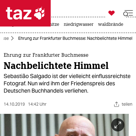

taz zahl ich
krieg in der ukraine
hitze
niedrigwasser
waldbrände

taz zahl ich
messe
Ehrung zur Frankfurter Buchmesse: Nachbelichtete Himmel
taz zahl ich
themen
Ehrung zur Frankfurter Buchmesse
Nachbelichtete Himmel
politik
Sebastião Salgado ist der vielleicht einflussreichste
öko
Fotograf. Nun wird ihm der Friedenspreis des
Deutschen Buchhandels verliehen.
gesellschaft
14.10.2019
14:42 Uhr
teilen
kultur
sport