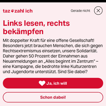
Demnächst
taz
zahl ich
Gerade nicht

Vor Ort
Links lesen, rechts
bekämpfen
Live im Stream
Mit doppelter Kraft für eine offene Gesellschaft!
Vergangene
Besonders jetzt brauchen Menschen, die sich gegen
Rechtsextremismus einsetzen, unsere Solidarität.
taz lab 2027
Daher gehen 50 Prozent der Einnahmen aus
Neuanmeldungen an „Alles beginnt im Zentrum“ –
eine Kampagne, die bedrohte linke Kulturzentren
und Jugendorte unterstützt. Sind Sie dabei?
Mehr taz Lesestoff

Ja, ich will
taz Blogs
Schon dabei!
taz FUTURZWEI