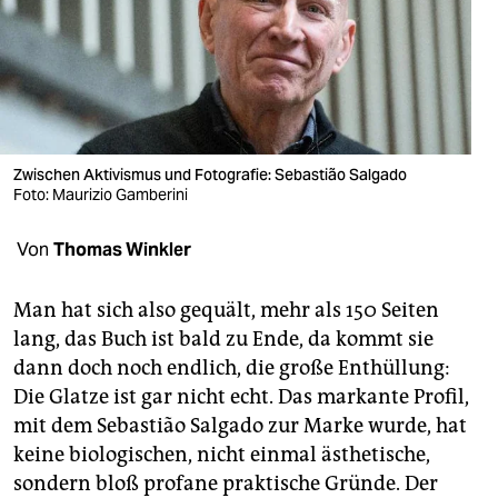
berlin
nord
wahrheit
verlag
Zwischen Aktivismus und Fotografie: Sebastião Salgado
verlag
Foto: Maurizio Gamberini
veranstaltungen
Von
Thomas Winkler
shop
Man hat sich also gequält, mehr als 150 Seiten
fragen & hilfe
lang, das Buch ist bald zu Ende, da kommt sie
dann doch noch endlich, die große Enthüllung:
unterstützen
Die Glatze ist gar nicht echt. Das markante Profil,
abo
mit dem Sebastião Salgado zur Marke wurde, hat
keine biologischen, nicht einmal ästhetische,
genossenschaft
sondern bloß profane praktische Gründe. Der