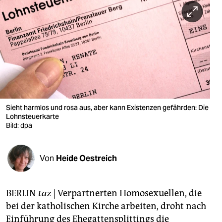
berlin
nord
wahrheit
verlag
verlag
veranstaltungen
Sieht harmlos und rosa aus, aber kann Existenzen gefährden: Die
Lohnsteuerkarte
shop
Bild: dpa
fragen & hilfe
Von
Heide Oestreich
unterstützen
abo
BERLIN
taz
| Verpartnerten Homosexuellen, die
genossenschaft
bei der katholischen Kirche arbeiten, droht nach
Einführung des Ehegattensplittings die