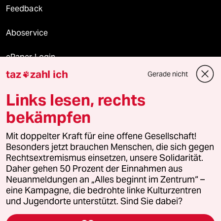
Feedback
Aboservice
ePaper Login
taz
zahl ich
Gerade nicht

Downloads für Abonnierende
Links lesen, rechts
bekämpfen
© 2026 taz Verlags und Vertriebs GmbH
Mit doppelter Kraft für eine offene Gesellschaft!
Alle Rechte vorbehalten. Bei rechtlichen Fragen oder für Genehmigungen
wenden Sie sich bitte an
lizenzen@taz.de
Besonders jetzt brauchen Menschen, die sich gegen
Rechtsextremismus einsetzen, unsere Solidarität.
Daher gehen 50 Prozent der Einnahmen aus
Feedback
Redaktionsstatut
Kommune-Richtlinien
KI-
Neuanmeldungen an „Alles beginnt im Zentrum“ –
eine Kampagne, die bedrohte linke Kulturzentren
Leitlinie
Informant
Datenschutz
Impressum
AGB
und Jugendorte unterstützt. Sind Sie dabei?