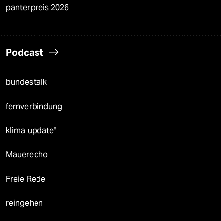
panterpreis 2026
Podcast
bundestalk
fernverbindung
klima update°
Mauerecho
Freie Rede
reingehen