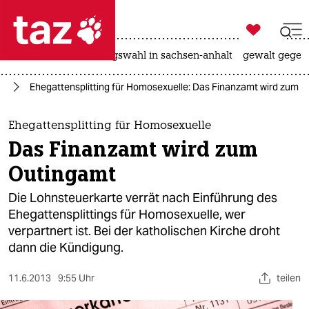

taz zahl ich
hitze
surfen
landtagswahl in sachsen-anhalt
gewalt gegen

taz zahl ich
nd
Ehegattensplitting für Homosexuelle: Das Finanzamt wird zum 
taz zahl ich
themen
Ehegattensplitting für Homosexuelle
Das Finanzamt wird zum
politik
Outingamt
öko
Die Lohnsteuerkarte verrät nach Einführung des
Ehegattensplittings für Homosexuelle, wer
gesellschaft
verpartnert ist. Bei der katholischen Kirche droht
dann die Kündigung.
kultur
sport
11.6.2013
9:55 Uhr
teilen