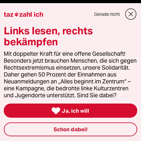
Kultur
taz
zahl ich
Gerade nicht

Sport
Links lesen, rechts
bekämpfen
Berlin
Mit doppelter Kraft für eine offene Gesellschaft!
Nord
Besonders jetzt brauchen Menschen, die sich gegen
Rechtsextremismus einsetzen, unsere Solidarität.
Wahrheit
Daher gehen 50 Prozent der Einnahmen aus
Neuanmeldungen an „Alles beginnt im Zentrum“ –
eine Kampagne, die bedrohte linke Kulturzentren
und Jugendorte unterstützt. Sind Sie dabei?
Themen

Ja, ich will
Iran-Krieg
Schon dabei!
Ceuta