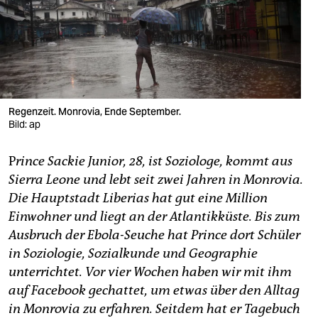
berlin
nord
wahrheit
verlag
Regenzeit. Monrovia, Ende September.
verlag
Bild: ap
veranstaltungen
P
rince Sackie Junior, 28, ist Soziologe, kommt aus
Sierra Leone und lebt seit zwei Jahren in Monrovia.
shop
Die Hauptstadt Liberias hat gut eine Million
fragen & hilfe
Einwohner und liegt an der Atlantikküste. Bis zum
Ausbruch der Ebola-Seuche hat Prince dort Schüler
unterstützen
in Soziologie, Sozialkunde und Geographie
abo
unterrichtet. Vor vier Wochen haben wir mit ihm
auf Facebook gechattet, um etwas über den Alltag
genossenschaft
in Monrovia zu erfahren. Seitdem hat er Tagebuch