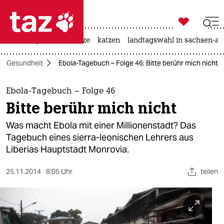

taz zahl ich
iran-krieg
ceuta
hitze
katzen
landtagswahl in sachsen-an

taz zahl ich
Gesundheit
Ebola-Tagebuch – Folge 46: Bitte berühr mich nicht
taz zahl ich
themen
Ebola-Tagebuch – Folge 46
Bitte berühr mich nicht
politik
Was macht Ebola mit einer Millionenstadt? Das
öko
Tagebuch eines sierra-leonischen Lehrers aus
Liberias Hauptstadt Monrovia.
gesellschaft
25.11.2014
8:05 Uhr
teilen
kultur
sport