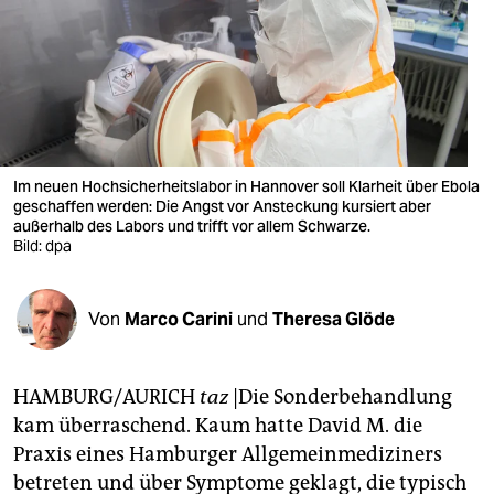
berlin
nord
wahrheit
verlag
Im neuen Hochsicherheitslabor in Hannover soll Klarheit über Ebola
verlag
geschaffen werden: Die Angst vor Ansteckung kursiert aber
außerhalb des Labors und trifft vor allem Schwarze.
veranstaltungen
Bild: dpa
shop
Von
Marco Carini
und
Theresa Glöde
fragen & hilfe
unterstützen
HAMBURG/AURICH
taz
|Die Sonderbehandlung
abo
kam überraschend. Kaum hatte David M. die
Praxis eines Hamburger Allgemeinmediziners
genossenschaft
betreten und über Symptome geklagt, die typisch