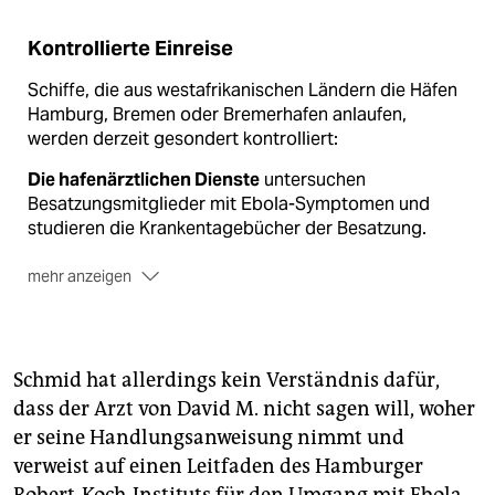
Kontrollierte Einreise
Schiffe, die aus westafrikanischen Ländern die Häfen
Hamburg, Bremen oder Bremerhafen anlaufen,
werden derzeit gesondert kontrolliert:
Die hafenärztlichen Dienste
untersuchen
Besatzungsmitglieder mit Ebola-Symptomen und
studieren die Krankentagebücher der Besatzung.
mehr anzeigen
Pro Woche werden
laut Hamburger
Gesundheitsbehörde ein bis zwei Schiffe im
Hamburger Hafen kontrolliert.
Schmid hat allerdings kein Verständnis dafür,
Keine besonderen Kontrollen
gibt es an den
dass der Arzt von David M. nicht sagen will, woher
norddeutschen Flughäfen, an denen aber auch keine
er seine Handlungsanweisung nimmt und
Direktflüge aus den betroffenen Staaten im
westlichen Afrika ankommen.
verweist auf einen Leitfaden des Hamburger