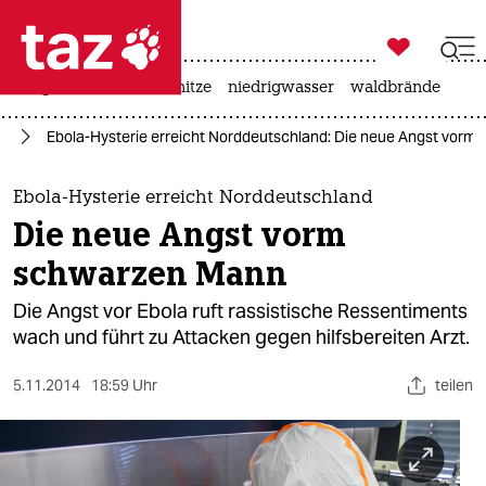

taz zahl ich
krieg in der ukraine
hitze
niedrigwasser
waldbrände

taz zahl ich
rd
Ebola-Hysterie erreicht Norddeutschland: Die neue Angst vor
taz zahl ich
themen
Ebola-Hysterie erreicht Norddeutschland
Die neue Angst vorm
politik
schwarzen Mann
öko
Die Angst vor Ebola ruft rassistische Ressentiments
wach und führt zu Attacken gegen hilfsbereiten Arzt.
gesellschaft
5.11.2014
18:59 Uhr
teilen
kultur
sport