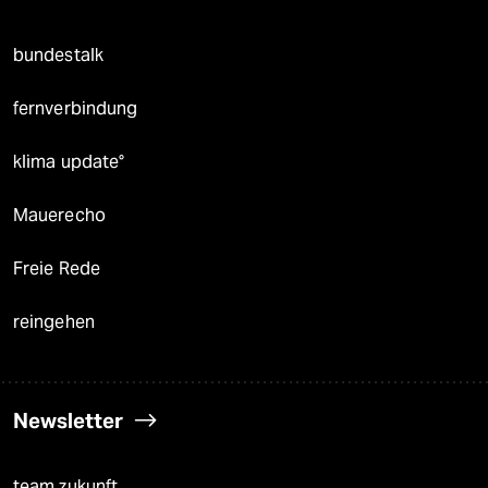
bundestalk
fernverbindung
klima update°
Mauerecho
Freie Rede
reingehen
Newsletter
team zukunft