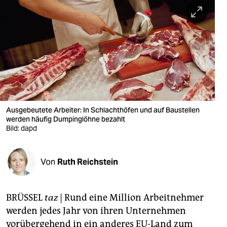
berlin
nord
wahrheit
verlag
verlag
veranstaltungen
Ausgebeutete Arbeiter: In Schlachthöfen und auf Baustellen
werden häufig Dumpinglöhne bezahlt
shop
Bild: dapd
fragen & hilfe
Von
Ruth Reichstein
unterstützen
abo
BRÜSSEL
taz
| Rund eine Million Arbeitnehmer
genossenschaft
werden jedes Jahr von ihren Unternehmen
vorübergehend in ein anderes EU-Land zum