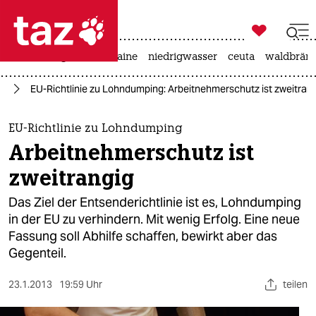

taz zahl ich
hitze
krieg in der ukraine
niedrigwasser
ceuta
waldbrän

taz zahl ich
pa
EU-Richtlinie zu Lohndumping: Arbeitnehmerschutz ist zweitran
taz zahl ich
themen
EU-Richtlinie zu Lohndumping
Arbeitnehmerschutz ist
politik
zweitrangig
öko
Das Ziel der Entsenderichtlinie ist es, Lohndumping
in der EU zu verhindern. Mit wenig Erfolg. Eine neue
gesellschaft
Fassung soll Abhilfe schaffen, bewirkt aber das
Gegenteil.
kultur
sport
23.1.2013
19:59 Uhr
teilen