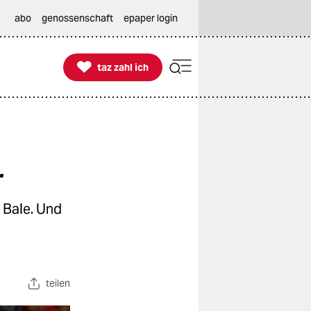
abo
genossenschaft
epaper login

taz zahl ich
taz zahl ich
r
h Bale. Und
teilen