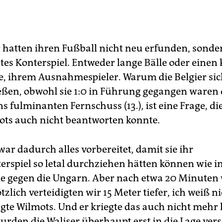
r hatten ihren Fußball nicht neu erfunden, sonder
tes Konterspiel. Entweder lange Bälle oder einen
e, ihrem Ausnahmespieler. Warum die Belgier sich
ßen, obwohl sie 1:0 in Führung gegangen waren
 fulminanten Fernschuss (13.), ist eine Frage, di
ts auch nicht beantworten konnte.
war dadurch alles vorbereitet, damit sie ihr
rspiel so letal durchziehen hätten können wie i
le gegen die Ungarn. Aber nach etwa 20 Minuten 
ötzlich verteidigten wir 15 Meter tiefer, ich weiß n
gte Wilmots. Und er kriegte das auch nicht mehr k
rden die Waliser überhaupt erst in die Lage verse