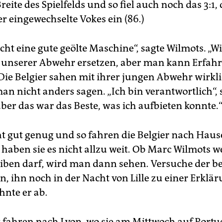
reite des Spielfelds und so fiel auch noch das 3:1,
er eingewechselte Vokes ein (86.)
ht eine gute geölte Maschine“, sagte Wilmots. „W
 unserer Abwehr ersetzen, aber man kann Erfah
Die Belgier sahen mit ihrer jungen Abwehr wirklic
an nicht anders sagen. „Ich bin verantwortlich“, 
aber das war das Beste, was ich aufbieten konnte.
ht gut genug und so fahren die Belgier nach Haus
haben sie es nicht allzu weit. Ob Marc Wilmots w
eiben darf, wird man dann sehen. Versuche der b
n, ihn noch in der Nacht von Lille zu einer Erklä
hnte er ab.
r fahren nach Lyon, wo sie am Mittwoch auf Portug