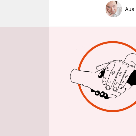
epaper login
Aus 
Die große 
Sonntag vo
erstaunlich
EM. Sie si
fassungslo
sind sie na
neun“, wie
ihnen Stat
hätten oder
wie die mei
Tja, Belgie