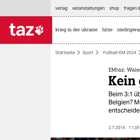
hautnavigation anspringen
hauptinhalt anspringen
footer anspringen
verlag
veranstaltungen
shop
fragen &
krieg in der ukraine
hitze
niedrigwa

taz zahl ich
taz zahl ich
Startseite
Sport
Fußball-EM 2024
themen
politik
EMtaz: Wale
Kein 
öko
Beim 3:1 üb
gesellschaft
Belgien? M
entscheide
kultur
sport
2.7.2016
11:39