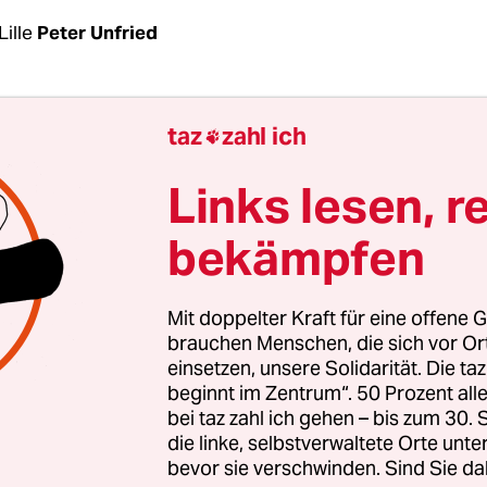
Lille
Peter Unfried
Aufmerksamkeit gilt den Isländern, aber das ka
taz
zahl ich

rbei sein. Die Waliser dagegen stehen nach der
en Nacht von Lille definitiv im Halbfinale dieser
Links lesen, r
nd aber gar nicht mehr so heiß, auch eine Geschic
bekämpfen
s glücklichen Außenseiter abzugeben. Selbstvers
ch dem 3:1 über die hochfavorisierten Belgier auf
 ihr Torschütze Hal Robson-Kanu sagte. Aber viel
Mit doppelter Kraft für eine offene G
ements in den Mund zu legen, ob sie denn davon
brauchen Menschen, die sich vor O
einsetzen, unsere Solidarität. Die ta
 es schon realisieren könnten, ließen sie ins Leer
beginnt im Zentrum“. 50 Prozent a
sten Angriffe der Belgier.
bei taz zahl ich gehen – bis zum 30
die linke, selbstverwaltete Orte unte
bevor sie verschwinden. Sind Sie da
n. Mitfavorit. Fifa-Weltranglistenzweiter. Was sol