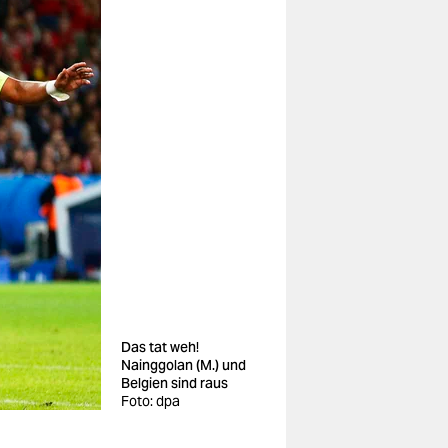
Das tat weh!
Nainggolan (M.) und
Belgien sind raus
Foto: dpa