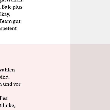
 Bale plus
Okay,
 Team gut
mpetent
wahlen
sind.
h und vor
lles
 linke,