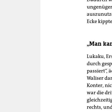
ungenügen
auszunutze
Ecke kippte 
„Man kan
Lukaku, Er
durch gespr
passiert“, 
Waliser dan
Konter, ni
war die dri
gleichzeiti
rechts, und