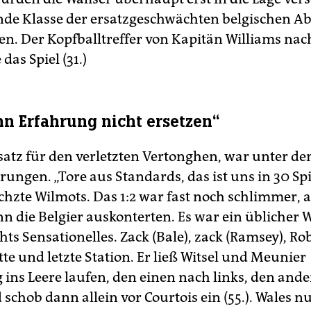
de Klasse der ersatzgeschwächten belgischen A
n. Der Kopfballtreffer von Kapitän Williams nac
das Spiel (31.)
n Erfahrung nicht ersetzen“
satz für den verletzten Vertonghen, war unter de
ungen. „Tore aus Standards, das ist uns in 30 Sp
ächzte Wilmots. Das 1:2 war fast noch schlimmer, a
n die Belgier auskonterten. Es war ein üblicher 
chts Sensationelles. Zack (Bale), zack (Ramsey), 
tte und letzte Station. Er ließ Witsel und Meunier
g ins Leere laufen, den einen nach links, den and
 schob dann allein vor Courtois ein (55.). Wales n