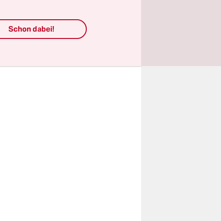
dt liegt in
Schon dabei!
tädten
s aber