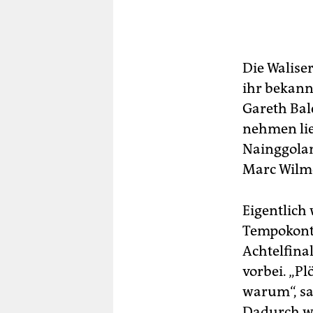
Die Walise
ihr bekann
Gareth Bal
nehmen lie
Nainggolans
Marc Wilmo
Eigentlich 
Tempokonte
Achtelfina
vorbei. „Pl
warum“, sa
Dadurch wu