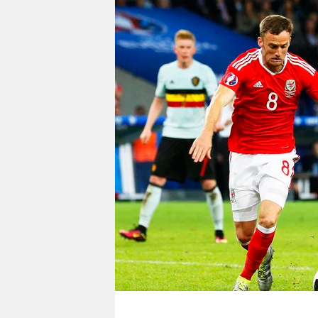
berlin
nord
wahrheit
verlag
verlag
veranstaltungen
shop
fragen & hilfe
unterstützen
abo
genossenschaft