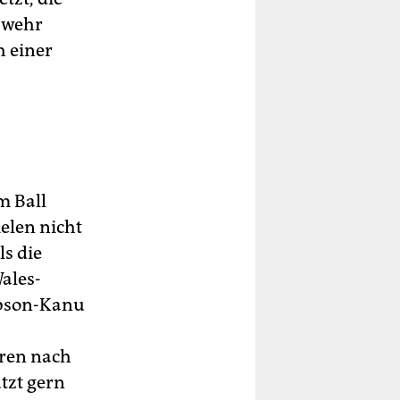
bwehr
h einer
m Ball
ielen nicht
ls die
Wales-
Robson-Kanu
eren nach
utzt gern