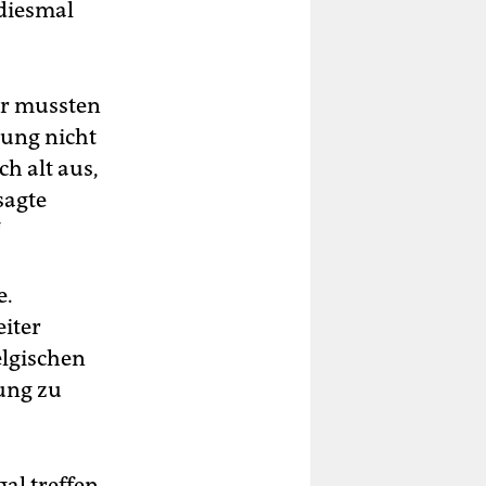
 diesmal
ir mussten
rung nicht
h alt aus,
sagte
“
e.
eiter
elgischen
rung zu
al treffen.