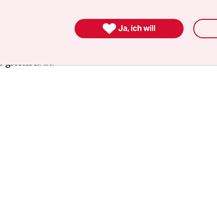
e war voller feierbereiter Belgier, was keine
erung war, sondern europäische Realität. Die Sta

Ja, ich will
 und Flandern und bildet mit belgischen Grenzs
ine Region. Im Stadion waren die Fans von Wale
 gleich laut.