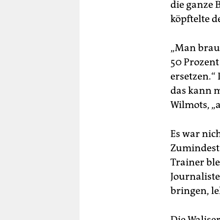
die ganze B
köpftelte d
„Man brauc
50 Prozent
ersetzen.“ 
das kann m
Wilmots, „
Es war nic
Zumindest 
Trainer bl
Journaliste
bringen, le
Die Walise