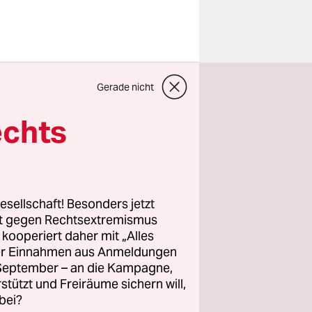
nn am
Gerade nicht
 Fußball-
echts
hte vom
tändlich
 „Wolke
e Versuche,
esellschaft! Besonders jetzt
 geträumt
rt gegen Rechtsextremismus
z kooperiert daher mit „Alles
e laufen
ller Einnahmen aus Anmeldungen
. September – an die Kampagne,
rstützt und Freiräume sichern will,
bei?
l man