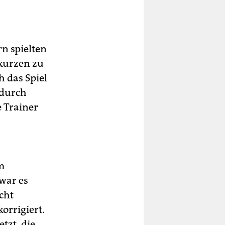
n spielten
 kurzen zu
 das Spiel
 durch
e Trainer
m
war es
icht
orrigiert.
tzt, die