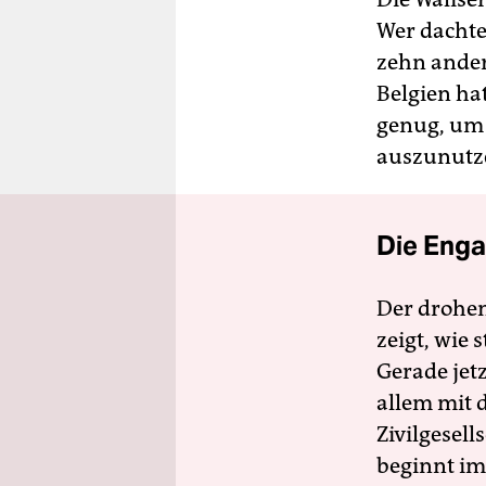
Wer dachte
zehn ander
Belgien ha
genug, um 
auszunutz
Die Enga
Der drohe
zeigt, wie
Gerade jet
allem mit d
Zivilgesell
beginnt im