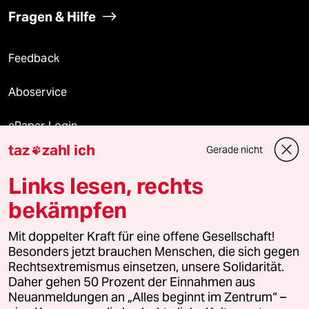
Fragen & Hilfe
Feedback
Aboservice
ePaper Login
taz
zahl ich
Gerade nicht

Downloads für Abonnierende
Links lesen, rechts
bekämpfen
© 2026 taz Verlags und Vertriebs GmbH
Mit doppelter Kraft für eine offene Gesellschaft!
Alle Rechte vorbehalten. Bei rechtlichen Fragen oder für Genehmigungen
wenden Sie sich bitte an
lizenzen@taz.de
Besonders jetzt brauchen Menschen, die sich gegen
Rechtsextremismus einsetzen, unsere Solidarität.
Daher gehen 50 Prozent der Einnahmen aus
Feedback
Redaktionsstatut
Kommune-Richtlinien
KI-
Neuanmeldungen an „Alles beginnt im Zentrum“ –