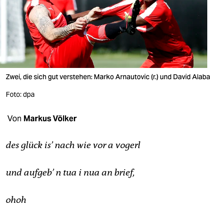
berlin
nord
wahrheit
verlag
Zwei, die sich gut verstehen: Marko Arnautovic (r.) und David Alaba
verlag
Foto: dpa
veranstaltungen
Von
Markus Völker
shop
fragen & hilfe
des glück is’
nach wie vor a vogerl
unterstützen
und aufgeb’
n tua i nua an brief,
abo
ohoh
genossenschaft