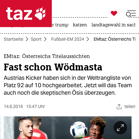

taz zahl ich
bergsteigen
usa unter trump
katzen
landtagswahl in sachs

taz zahl ich
Startseite
Sport
Fußball-EM 2024
EMtaz: Österreichs Ti
taz zahl ich
themen
EMtaz: Österreichs Titelaussichten
Fast schon Wödmasta
politik
Austrias Kicker haben sich in der Weltrangliste von
öko
Platz 92 auf 10 hochgearbeitet. Jetzt will das Team
auch noch die skeptischen Ösis überzeugen.
gesellschaft
14.6.2016
15:47 Uhr
teilen
kultur
sport