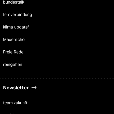
bundestalk
fernverbindung
klima update°
Mauerecho
Freie Rede
reingehen
Newsletter
team zukunft