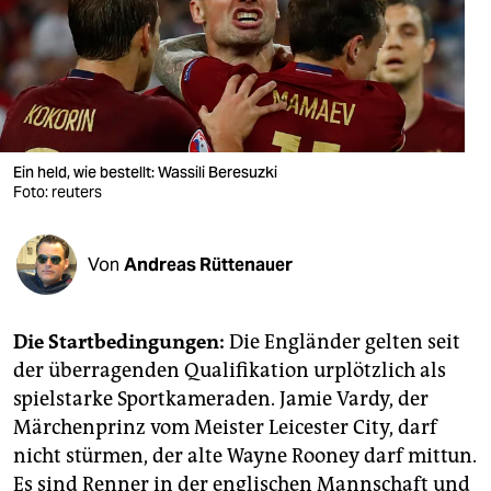
berlin
nord
wahrheit
verlag
Ein held, wie bestellt: Wassili Beresuzki
verlag
Foto: reuters
veranstaltungen
Von
Andreas Rüttenauer
shop
fragen & hilfe
Die Startbedingungen:
Die Engländer gelten seit
unterstützen
der überragenden Qualifikation urplötzlich als
spielstarke Sportkameraden. Jamie Vardy, der
abo
Märchenprinz vom Meister Leicester City, darf
genossenschaft
nicht stürmen, der alte Wayne Rooney darf mittun.
Es sind Renner in der englischen Mannschaft und