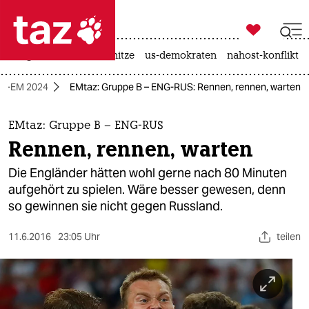

taz zahl ich
krieg in der ukraine
hitze
us-demokraten
nahost-konflikt

taz zahl ich
ll-EM 2024
EMtaz: Gruppe B – ENG-RUS: Rennen, rennen, warten
taz zahl ich
themen
EMtaz: Gruppe B – ENG-RUS
Rennen, rennen, warten
politik
Die Engländer hätten wohl gerne nach 80 Minuten
öko
aufgehört zu spielen. Wäre besser gewesen, denn
so gewinnen sie nicht gegen Russland.
gesellschaft
11.6.2016
23:05 Uhr
teilen
kultur
sport