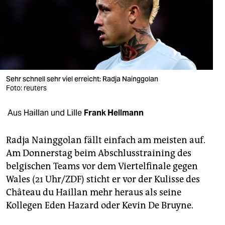
berlin
nord
wahrheit
verlag
Sehr schnell sehr viel erreicht: Radja Nainggolan
verlag
Foto: reuters
veranstaltungen
Aus Haillan und Lille
Frank Hellmann
shop
Radja Nainggolan fällt einfach am meisten auf.
fragen & hilfe
Am Donnerstag beim Abschlusstraining des
belgischen Teams vor dem Viertelfinale gegen
unterstützen
Wales (21 Uhr/ZDF) sticht er vor der Kulisse des
abo
Château du Haillan mehr heraus als seine
Kollegen Eden Hazard oder Kevin De Bruyne.
genossenschaft