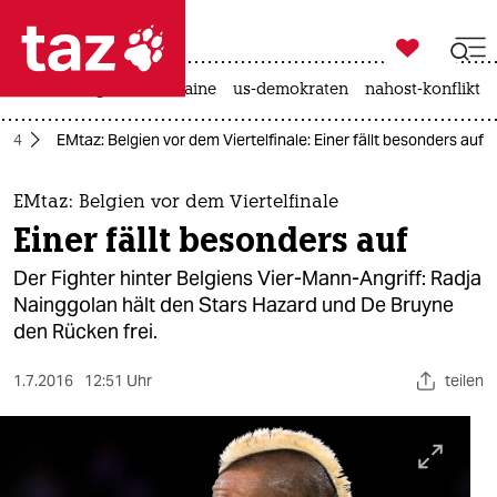

taz zahl ich
hitze
krieg in der ukraine
us-demokraten
nahost-konflikt

taz zahl ich
024
EMtaz: Belgien vor dem Viertelfinale: Einer fällt besonders auf
taz zahl ich
themen
EMtaz: Belgien vor dem Viertelfinale
Einer fällt besonders auf
politik
Der Fighter hinter Belgiens Vier-Mann-Angriff: Radja
öko
Nainggolan hält den Stars Hazard und De Bruyne
den Rücken frei.
gesellschaft
1.7.2016
12:51 Uhr
teilen
kultur
sport