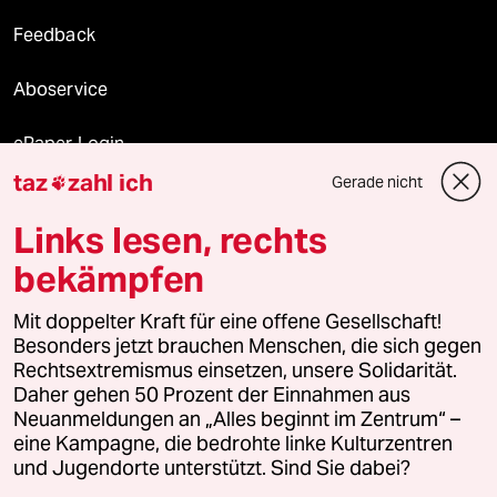
Feedback
Aboservice
ePaper Login
taz
zahl ich
Gerade nicht

Downloads für Abonnierende
Links lesen, rechts
bekämpfen
© 2026 taz Verlags und Vertriebs GmbH
Mit doppelter Kraft für eine offene Gesellschaft!
Alle Rechte vorbehalten. Bei rechtlichen Fragen oder für Genehmigungen
wenden Sie sich bitte an
lizenzen@taz.de
Besonders jetzt brauchen Menschen, die sich gegen
Rechtsextremismus einsetzen, unsere Solidarität.
Daher gehen 50 Prozent der Einnahmen aus
Feedback
Redaktionsstatut
Kommune-Richtlinien
KI-
Neuanmeldungen an „Alles beginnt im Zentrum“ –
eine Kampagne, die bedrohte linke Kulturzentren
Leitlinie
Informant
Datenschutz
Impressum
AGB
und Jugendorte unterstützt. Sind Sie dabei?