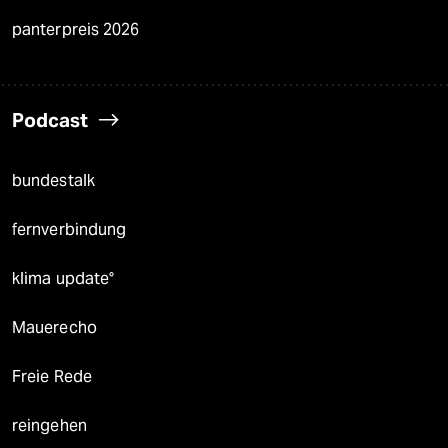
panterpreis 2026
Podcast
bundestalk
fernverbindung
klima update°
Mauerecho
Freie Rede
reingehen