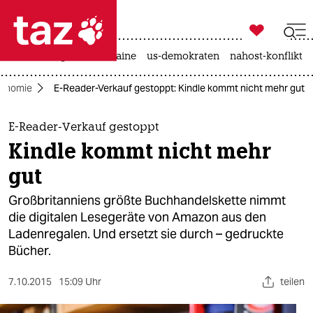

taz zahl ich
hitze
krieg in der ukraine
us-demokraten
nahost-konflikt

taz zahl ich
onomie
E-Reader-Verkauf gestoppt: Kindle kommt nicht mehr gut
taz zahl ich
themen
E-Reader-Verkauf gestoppt
Kindle kommt nicht mehr
politik
gut
öko
Großbritanniens größte Buchhandelskette nimmt
die digitalen Lesegeräte von Amazon aus den
gesellschaft
Ladenregalen. Und ersetzt sie durch – gedruckte
Bücher.
kultur
sport
7.10.2015
15:09 Uhr
teilen