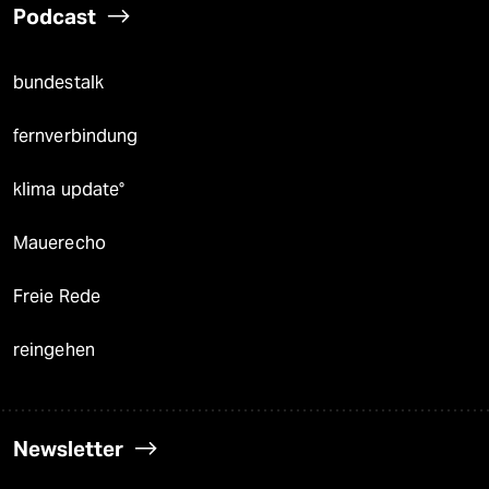
Podcast
bundestalk
fernverbindung
klima update°
Mauerecho
Freie Rede
reingehen
Newsletter