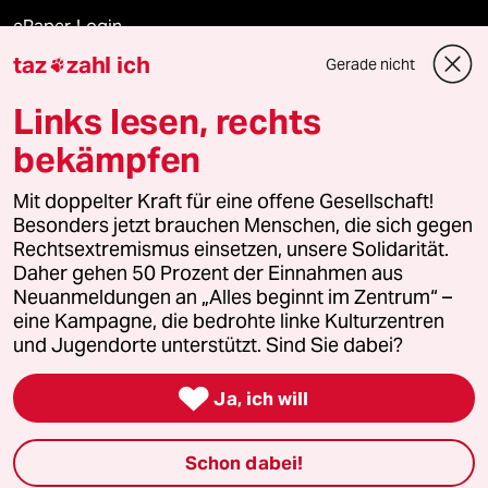
ePaper Login
taz
zahl ich
Gerade nicht

Downloads für Abonnierende
Links lesen, rechts
bekämpfen
© 2026 taz Verlags und Vertriebs GmbH
Mit doppelter Kraft für eine offene Gesellschaft!
Alle Rechte vorbehalten. Bei rechtlichen Fragen oder für Genehmigungen
wenden Sie sich bitte an
lizenzen@taz.de
Besonders jetzt brauchen Menschen, die sich gegen
Rechtsextremismus einsetzen, unsere Solidarität.
Daher gehen 50 Prozent der Einnahmen aus
Feedback
Redaktionsstatut
Kommune-Richtlinien
KI-
Neuanmeldungen an „Alles beginnt im Zentrum“ –
eine Kampagne, die bedrohte linke Kulturzentren
Leitlinie
Informant
Datenschutz
Impressum
AGB
und Jugendorte unterstützt. Sind Sie dabei?
Seitenwende
Einwilligungen widerrufen (Ads)

Ja, ich will
Schon dabei!