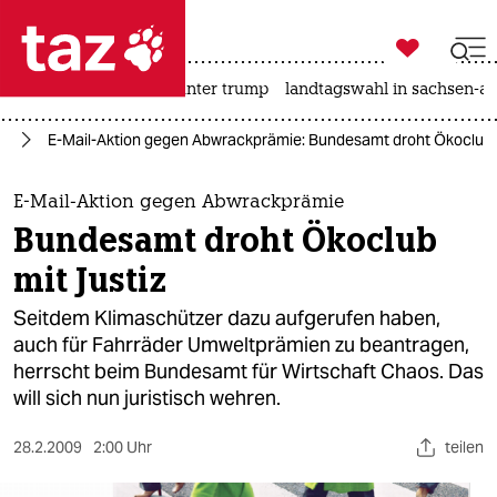

taz zahl ich
nahost-konflikt
usa unter trump
landtagswahl in sachsen-an

taz zahl ich
ie
E-Mail-Aktion gegen Abwrackprämie: Bundesamt droht Ökoclub m
taz zahl ich
themen
E-Mail-Aktion gegen Abwrackprämie
Bundesamt droht Ökoclub
politik
mit Justiz
öko
Seitdem Klimaschützer dazu aufgerufen haben,
auch für Fahrräder Umweltprämien zu beantragen,
gesellschaft
herrscht beim Bundesamt für Wirtschaft Chaos. Das
will sich nun juristisch wehren.
kultur
sport
28.2.2009
2:00 Uhr
teilen