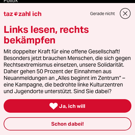
Politik
taz
zahl ich
Gerade nicht

Öko
Links lesen, rechts
Gesellschaft
bekämpfen
Kultur
Mit doppelter Kraft für eine offene Gesellschaft!
Besonders jetzt brauchen Menschen, die sich gegen
Sport
Rechtsextremismus einsetzen, unsere Solidarität.
Daher gehen 50 Prozent der Einnahmen aus
Berlin
Neuanmeldungen an „Alles beginnt im Zentrum“ –
eine Kampagne, die bedrohte linke Kulturzentren
Nord
und Jugendorte unterstützt. Sind Sie dabei?
Wahrheit

Ja, ich will
Schon dabei!
Themen