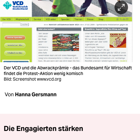
berlin
nord
wahrheit
verlag
verlag
veranstaltungen
Der VCD und die Abwrackprämie - das Bundesamt für Wirtschaft
findet die Protest-Aktion wenig komisch
shop
Bild: Screenshot www.vcd.org
fragen & hilfe
Von
Hanna Gersmann
unterstützen
abo
Die Engagierten stärken
genossenschaft