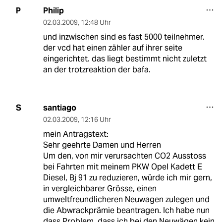
Philip
P
02.03.2009
,
12:48 Uhr
und inzwischen sind es fast 5000 teilnehmer.
der vcd hat einen zähler auf ihrer seite
eingerichtet. das liegt bestimmt nicht zuletzt
an der trotzreaktion der bafa.
santiago
S
02.03.2009
,
12:16 Uhr
mein Antragstext:
Sehr geehrte Damen und Herren
Um den, von mir verursachten CO2 Ausstoss
bei Fahrten mit meinem PKW Opel Kadett E
Diesel, Bj 91 zu reduzieren, würde ich mir gern,
in vergleichbarer Grösse, einen
umweltfreundlicheren Neuwagen zulegen und
die Abwrackprämie beantragen. Ich habe nun
dass Problem, dass ich bei den Neuwägen kein