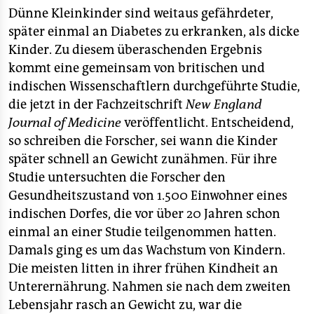
berlin
Dünne Kleinkinder sind weitaus gefährdeter,
nord
später einmal an Diabetes zu erkranken, als dicke
Kinder. Zu diesem überaschenden Ergebnis
wahrheit
kommt eine gemeinsam von britischen und
indischen Wissenschaftlern durchgeführte Studie,
verlag
die jetzt in der Fachzeitschrift
New England
Journal of Medicine
veröffentlicht. Entscheidend,
verlag
so schreiben die Forscher, sei wann die Kinder
veranstaltungen
später schnell an Gewicht zunähmen. Für ihre
Studie untersuchten die Forscher den
shop
Gesundheitszustand von 1.500 Einwohner eines
fragen & hilfe
indischen Dorfes, die vor über 20 Jahren schon
einmal an einer Studie teilgenommen hatten.
unterstützen
Damals ging es um das Wachstum von Kindern.
abo
Die meisten litten in ihrer frühen Kindheit an
Unterernährung. Nahmen sie nach dem zweiten
genossenschaft
Lebensjahr rasch an Gewicht zu, war die