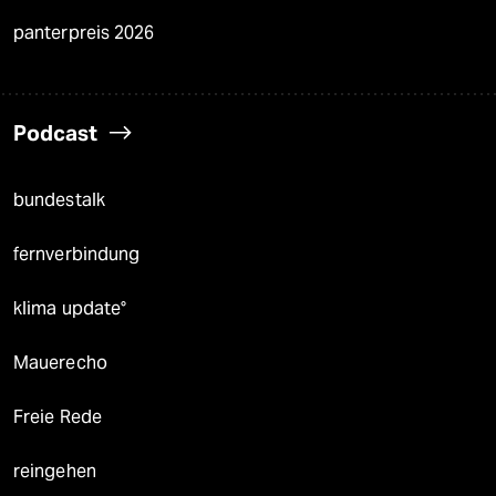
panterpreis 2026
Podcast
bundestalk
fernverbindung
klima update°
Mauerecho
Freie Rede
reingehen