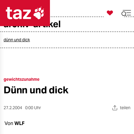

taz zahl ich
archiv-artikel

taz zahl ich
taz zahl ich
dünn und dick
themen
politik
gewichtszunahme
öko
Dünn und dick
gesellschaft
kultur
27.2.2004
0:00 Uhr
teilen
sport
Von
WLF